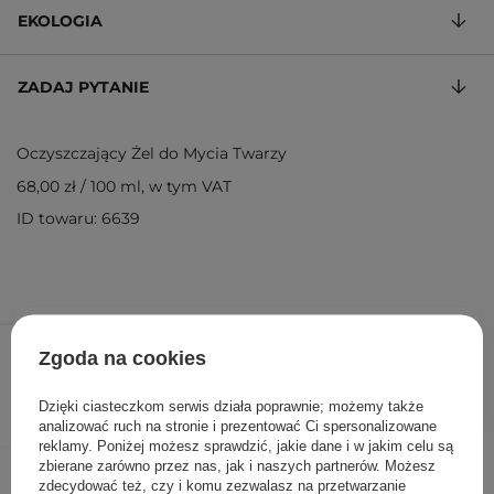
EKOLOGIA
ZADAJ PYTANIE
Oczyszczający Żel do Mycia Twarzy
68,00 zł
/
100 ml
, w tym VAT
ID towaru: 6639
68,00 zł
/
szt.
Zgoda na cookies
DODAJ DO KOSZYKA
Dzięki ciasteczkom serwis działa poprawnie; możemy także
analizować ruch na stronie i prezentować Ci spersonalizowane
reklamy. Poniżej możesz sprawdzić, jakie dane i w jakim celu są
zbierane zarówno przez nas, jak i naszych partnerów. Możesz
Inni klienci sprawdzali również
zdecydować też, czy i komu zezwalasz na przetwarzanie