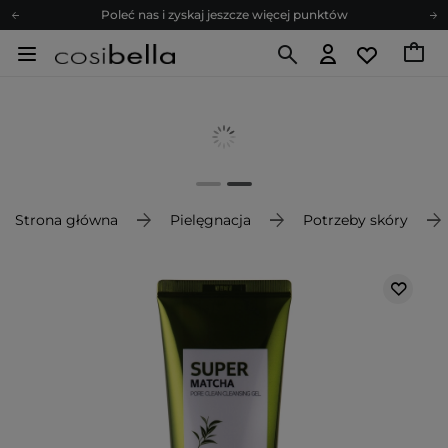
Poleć nas i zyskaj jeszcze więcej punktów
Zapisz się na newsletter pełen porad
Bezpłatne konsultacje kosmetologiczne
Z nami to możliwe! Realizacja zamówienia do 24h.
Poleć nas i zyskaj jeszcze więcej punktów
Zapisz się na newsletter pełen porad
Strona główna
Pielęgnacja
Potrzeby skóry