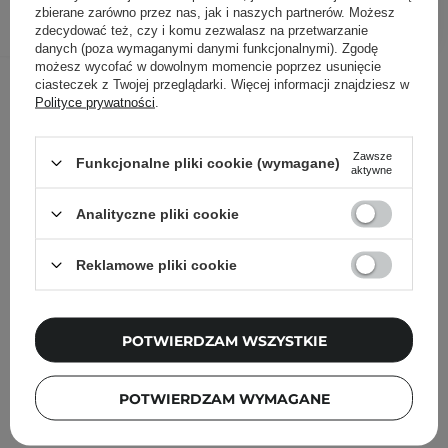
DODAJ DO KOSZYKA
zbierane zarówno przez nas, jak i naszych partnerów. Możesz
zdecydować też, czy i komu zezwalasz na przetwarzanie
danych (poza wymaganymi danymi funkcjonalnymi). Zgodę
możesz wycofać w dowolnym momencie poprzez usunięcie
Inni klienci sprawdzali również
ciasteczek z Twojej przeglądarki. Więcej informacji znajdziesz w
Polityce prywatności
.
Zawsze
Funkcjonalne pliki cookie (wymagane)
aktywne
Analityczne pliki cookie
Reklamowe pliki cookie
POTWIERDZAM WSZYSTKIE
POTWIERDZAM WYMAGANE