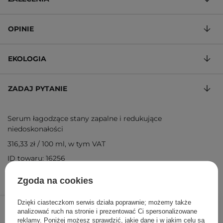
OPINIE
EKOLOGIA
ZADAJ PYTANIE
Serum łagodzące stany zapalne i redukujące
niedoskonałości
316,33 zł
/
100 ml
, w tym VAT
ID towaru: 16256
Zgoda na cookies
94,90 zł
/
szt.
Dzięki ciasteczkom serwis działa poprawnie; możemy także
analizować ruch na stronie i prezentować Ci spersonalizowane
reklamy. Poniżej możesz sprawdzić, jakie dane i w jakim celu są