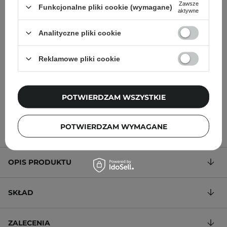
Zawsze
Funkcjonalne pliki cookie (wymagane)
aktywne
The Ordinary - Natural
The Ordinary - 100%
Moisturizing Factors + HA
Plant-Derived Squalane -
Analityczne pliki cookie
- Krem Nawilżający do
100% Skwalan z Trzciny
Twarzy z Kwasem
Cukrowej - 30ml
Reklamowe pliki cookie
Hialuronowym - 30ml
POTWIERDZAM WSZYSTKIE
32,00 zł
50,00 zł
POTWIERDZAM WYMAGANE
OPIS PRODUKTU
SKŁAD
ZALECENIA