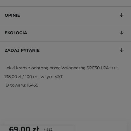
OPINIE
EKOLOGIA
ZADAJ PYTANIE
Lekki krem z ochroną przeciwsłoneczną SPF50 i PA++++
138,00 zł
/
100 ml
, w tym VAT
ID towaru: 16439
69,00 zł
/
szt.