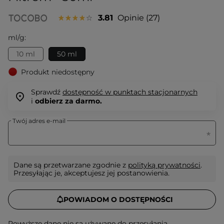
3.81
Opinie
27
ml/g:
10 ml
50 ml
Produkt niedostępny
Sprawdź
dostępność w punktach stacjonarnych
i
odbierz za darmo.
Twój adres e-mail
Dane są przetwarzane zgodnie z
polityką prywatności
.
Przesyłając je, akceptujesz jej postanowienia.
POWIADOM O DOSTĘPNOŚCI
Powyższe dane nie są używane do przesyłania