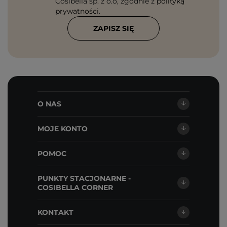
Cosibella sp. z o.o, zgodnie z
polityką
prywatności
.
ZAPISZ SIĘ
O NAS
MOJE KONTO
POMOC
PUNKTY STACJONARNE -
COSIBELLA CORNER
KONTAKT