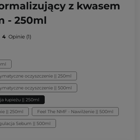
rmalizujący z kwasem
m - 250ml
4
Opinie
1
0ml
zymatyczne oczyszczenie || 250ml
zymatyczne oczyszczenie || 500ml
ja łupieżu || 250ml
ie || 250ml
Feel The NMF - Nawilżenie || 500ml
gulacja Sebum || 500ml