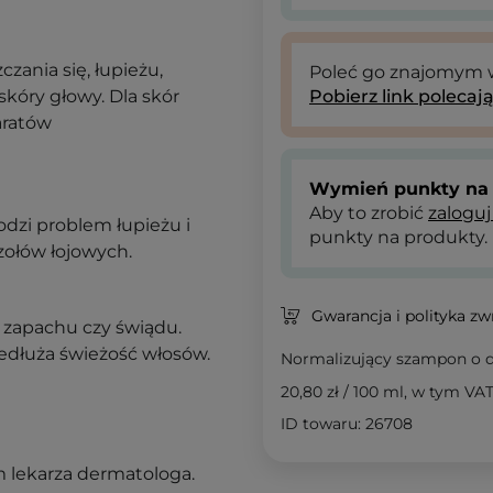
ania się, łupieżu,
Poleć go znajomym
kóry głowy. Dla skór
Pobierz link polecaj
aratów
Wymień punkty na 
Aby to zrobić
zaloguj
odzi problem łupieżu i
punkty na produkty.
czołów łojowych.
Gwarancja i polityka z
 zapachu czy świądu.
edłuża świeżość włosów.
Normalizujący szampon o d
20,80 zł
/
100 ml
, w tym VA
ID towaru: 26708
 lekarza dermatologa.