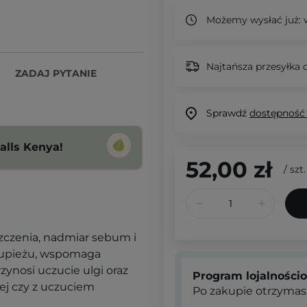
Możemy wysłać już:
w
Najtańsza przesyłka o
ZADAJ PYTANIE
Sprawdź
dostępność
alls Kenya!
52,00 zł
/
szt.
zczenia, nadmiar sebum i
 łupieżu, wspomaga
ynosi uczucie ulgi oraz
Program lojalności
ej czy z uczuciem
Po zakupie otrzymas