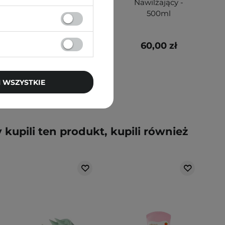
Szampon
Nawilżający -
Oczyszczający -
500ml
500ml
60,00 zł
60,00 zł
 WSZYSTKIE
y kupili ten produkt, kupili również