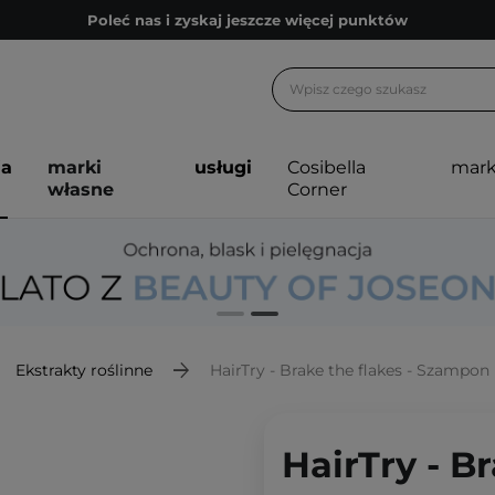
Zapisz się na newsletter pełen porad
Bezpłatne konsultacje kosmetologiczne
Z nami to możliwe! Realizacja zamówienia do 24h.
Poleć nas i zyskaj jeszcze więcej punktów
ja
marki
usługi
Cosibella
mark
Zapisz się na newsletter pełen porad
własne
Corner
Ekstrakty roślinne
HairTry - Brake the flakes - Szampo
HairTry - Br