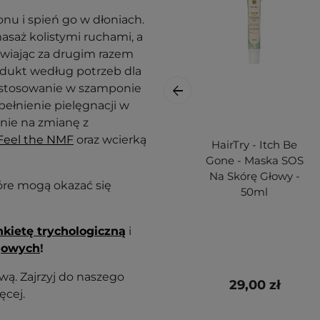
nu i spień go w dłoniach.
saż kolistymi ruchami, a
awiając za drugim razem
rodukt według potrzeb dla
zastosowanie w szamponie
pełnienie pielęgnacji w
nie na zmianę z
Feel the NMF
oraz wcierką
HairTry - Itch Be
Gone - Maska SOS
Na Skórę Głowy -
tóre mogą okazać się
50ml
nkietę trychologiczną
i
gowych
!
ą. Zajrzyj do naszego
29,00 zł
ęcej.