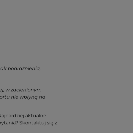
nak podrażnienia,
j, w zacienionym
ortu nie wpłyną na
ajbardziej aktualne
pytania?
Skontaktuj się z