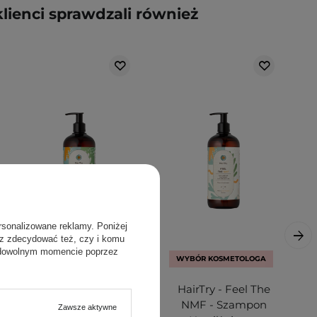
klienci sprawdzali również
rsonalizowane reklamy. Poniżej
sz zdecydować też, czy i komu
 dowolnym momencie poprzez
WYBÓR KOSMETOLOGA
HairTry - Take Off
HairTry - Feel The
The Sebum -
NMF - Szampon
Zawsze aktywne