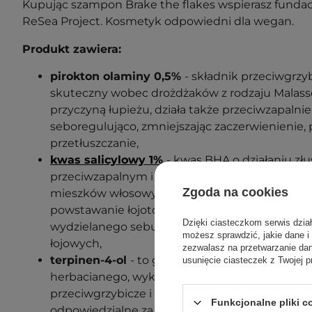
Kupując szampon Brake the flakes wspierasz fundac
ReSea Project. Kosmetyk odpowiedni dla wegan.
Produkt zawiera:
pirokton olaminy 0,5%
- składnik przeciwgrzyb
skuteczny wobec drożdżaków z rodzaju Malasse
przyczyną łupieżu, działa także przeciwzapalni
seboregulująco, zmniejszając zaczerwienienie, 
przetłuszczanie,
kwas salicylowy 1%
- kwas BHA o działaniu zł
przeciwzapalnym i przeciwbakteryjnym, skutec
Zgoda na cookies
mieszków włosowych, ułatwiając oczyszczanie 
powstawanie łojotoku oraz stanów zapalnych, re
Dzięki ciasteczkom serwis dzia
wydzielanego sebum i ogranicza nadmierną a
możesz sprawdzić, jakie dane i
łojowych,
zezwalasz na przetwarzanie d
terpinen-4-ol
- to główny składnik aktywny ol
usunięcie ciasteczek z Twojej p
herbacianego, wykazuje właściwości przeciwba
przeciwgrzybicze i przeciwzapalne, zwalcza dr
Funkcjonalne pliki 
odpowiedzialne za łupież, świąd i stany zapaln