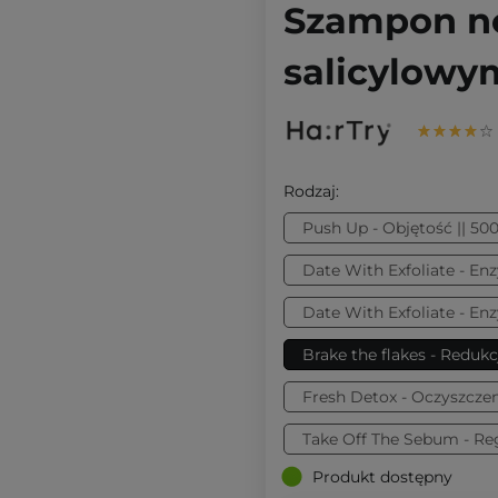
Szampon no
salicylowy
Rodzaj:
Push Up - Objętość || 50
Date With Exfoliate - En
Date With Exfoliate - En
Brake the flakes - Redukc
Fresh Detox - Oczyszczen
Take Off The Sebum - Re
Produkt dostępny