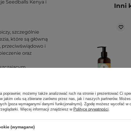
je Seedballs Kenya i
Inni 
iczy, szczególnie
zia, które są główną
e, przeciwświądowo i
pieczenie oraz
uszczającym,
znie odblokowuje ujścia
skóry głowy i redukując
guluje ilość
ła poprawnie; możemy także analizować ruch na stronie i prezentować Ci spe
ktywność gruczołów
 w jakim celu są zbierane zarówno przez nas, jak i naszych partnerów. Może
anych (poza wymaganymi danymi funkcjonalnymi). Zgodę możesz wycofać w
WYBÓR KOSMETOLOGA
ejku z drzewa
rzeglądarki. Więcej informacji znajdziesz w
Polityce prywatności
.
kteryjne,
HairTry - Date With
obnoustroje
Exfoliate -
cookie (wymagane)
e skóry głowy, w tym