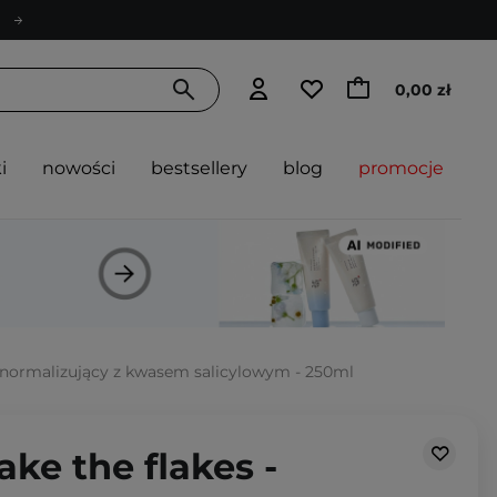
0,00 zł
i
nowości
bestsellery
blog
promocje
n normalizujący z kwasem salicylowym - 250ml
ake the flakes -