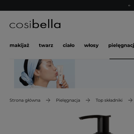
makijaż
twarz
ciało
włosy
pielęgnac
Strona główna
Pielęgnacja
Top składniki