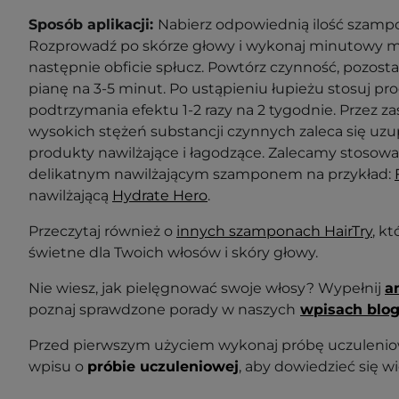
Sposób aplikacji:
Nabierz odpowiednią ilość szampo
Rozprowadź po skórze głowy i wykonaj minutowy ma
następnie obficie spłucz. Powtórz czynność, pozost
pianę na 3-5 minut. Po ustąpieniu łupieżu stosuj p
podtrzymania efektu 1-2 razy na 2 tygodnie. Przez 
wysokich stężeń substancji czynnych zaleca się uzu
produkty nawilżające i łagodzące. Zalecamy stosowa
delikatnym nawilżającym szamponem na przykład:
nawilżającą
Hydrate Hero
.
Przeczytaj również o
innych szamponach HairTry
, k
świetne dla Twoich włosów i skóry głowy.
Nie wiesz, jak pielęgnować swoje włosy? Wypełnij
a
poznaj sprawdzone porady w naszych
wpisach blo
Przed pierwszym użyciem wykonaj próbę uczuleniow
wpisu o
próbie uczuleniowej
, aby dowiedzieć się wi