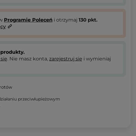
 w
Programie Poleceń
i otrzymaj
130
pkt.
ący
produkty.
 się
. Nie masz konta,
zarejestruj się
i wymieniaj
wrotów
ziałaniu przeciwłupieżowym
T