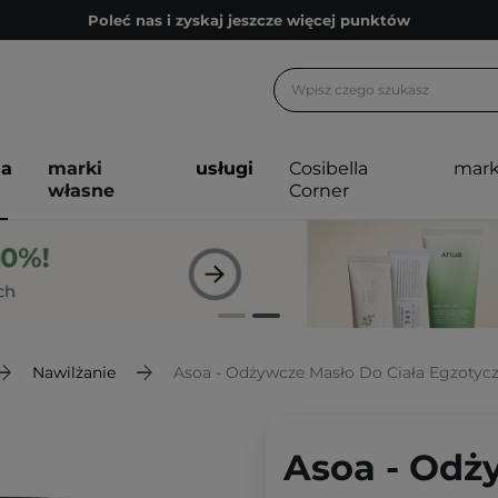
Poleć nas i zyskaj jeszcze więcej punktów
Zapisz się na newsletter pełen porad
Bezpłatne konsultacje kosmetologiczne
Z nami to możliwe! Realizacja zamówienia do 24h.
ja
marki
usługi
Cosibella
mark
Poleć nas i zyskaj jeszcze więcej punktów
własne
Corner
Zapisz się na newsletter pełen porad
Nawilżanie
Asoa - Odżywcze Masło Do Ciała Egzotyc
Asoa - Odż