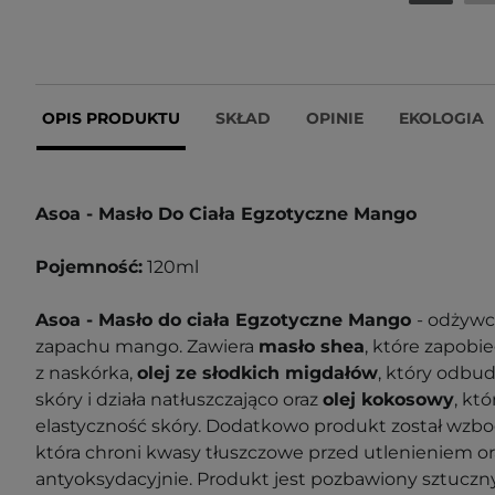
OPIS PRODUKTU
SKŁAD
OPINIE
EKOLOGIA
Asoa - Masło Do Ciała Egzotyczne Mango
Pojemność:
120ml
Asoa - Masło do ciała Egzotyczne Mango
- odżywc
zapachu mango. Zawiera
masło shea
, które zapobi
z naskórka,
olej ze słodkich migdałów
, który odbu
skóry i działa natłuszczająco oraz
olej kokosowy
, kt
elastyczność skóry. Dodatkowo produkt został wzb
która chroni kwasy tłuszczowe przed utlenieniem ora
antyoksydacyjnie. Produkt jest pozbawiony sztuczn