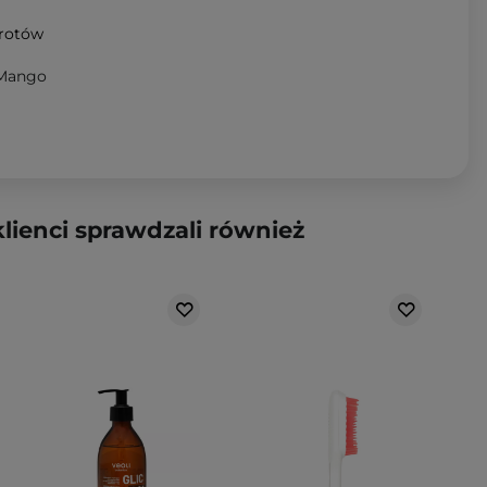
wrotów
 Mango
klienci sprawdzali również