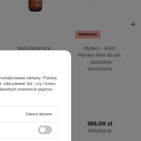
PROMOCJA
Veoli Botanica -
Stylpro - Root
Glic Cool Body -
Renew Hair Brush
Złuszczająco-
- Szczotka
Regulujący Żel do
Termiczna
Mycia Ciała -
rsonalizowane reklamy. Poniżej
280ml
sz zdecydować też, czy i komu
 dowolnym momencie poprzez
Zawsze aktywne
89,00 zł
189,00 zł
199,00 zł