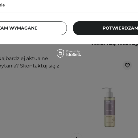
kie
nak podrażnienia,
ZAM WYMAGANE
POTWIERDZAM
j, w zacienionym
ortu nie wpłyną na
Klienci, którz
ajbardziej aktualne
pytania?
Skontaktuj się z