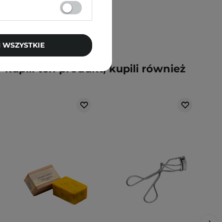
 WSZYSTKIE
y kupili ten produkt, kupili również