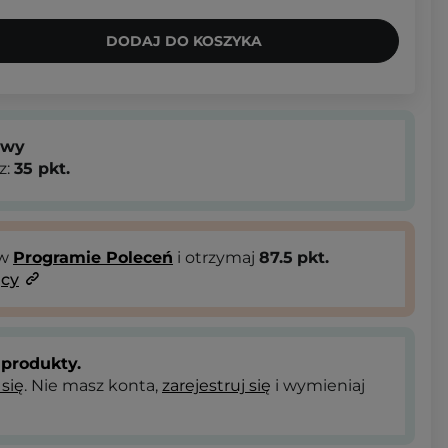
DODAJ DO KOSZYKA
owy
z:
35
pkt.
 w
Programie Poleceń
i otrzymaj
87.5
pkt.
ący
produkty.
 się
. Nie masz konta,
zarejestruj się
i wymieniaj