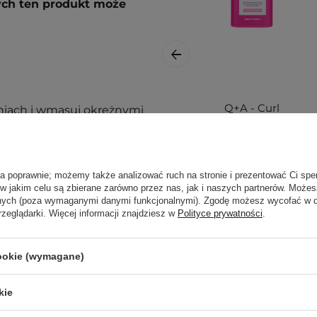
rych ten produkt może
Q+A - Curl
oniach i wmasuj okrężnymi
Defining Shampoo
 jeżeli będzie taka
- Szampon
Podkreślający
Naturalny Skręt
ła poprawnie; możemy także analizować ruch na stronie i prezentować Ci spe
ą. Zajrzyj do naszego
Włosów Kręconych
 w jakim celu są zbierane zarówno przez nas, jak i naszych partnerów. Może
ęcej.
i Falowanych -
anych (poza wymaganymi danymi funkcjonalnymi). Zgodę możesz wycofać w
rzeglądarki. Więcej informacji znajdziesz w
Polityce prywatności
.
250ml
cookie (wymagane)
59,90 zł
kie