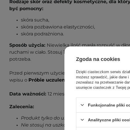
Rodzaje skór oraz defekty kosmetyczne, dla któ
być pomocny:
skóra sucha,
skóra pozbawiona elastyczności,
skóra podrażniona.
Sposób użycia:
Niewielką ilość masła rozpuść w dł
ruchami w ciało. Stosuj 1-2 razy dziennie lub częściej,
Zgoda na cookies
potrzeba.
Dzięki ciasteczkom serwis dzia
Przed pierwszym użyciem wykonaj próbę uczuleniow
możesz sprawdzić, jakie dane i
wpisu o
Próbie uczuleniowej
,
aby dowiedzieć się wi
zezwalasz na przetwarzanie d
usunięcie ciasteczek z Twojej p
Data ważności:
12 miesięcy po otwarciu.
Funkcjonalne pliki 
Zalecenia:
Produkt tylko do użytku zewnętrznego.
Analityczne pliki coo
Nie stosuj na uszkodzoną skórę.