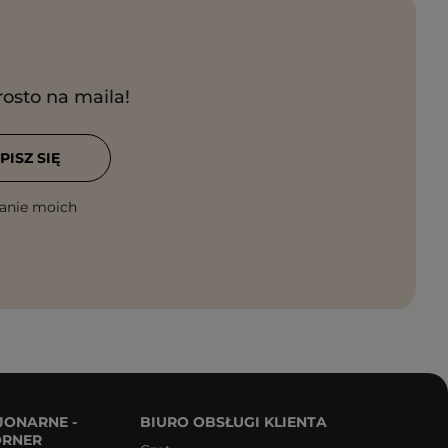
rosto na maila!
PISZ SIĘ
anie moich
JONARNE -
BIURO OBSŁUGI KLIENTA
ORNER