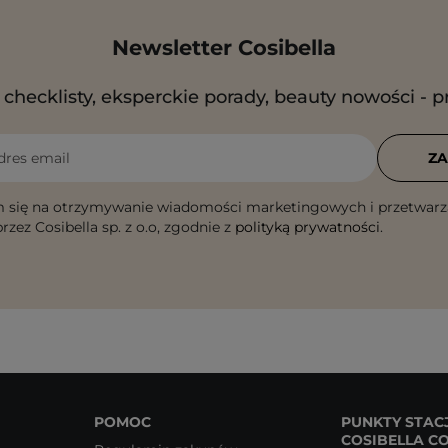
Newsletter Cosibella
checklisty, eksperckie porady, beauty nowości - p
dres email
ZA
 się na otrzymywanie wiadomości marketingowych i przetwarz
rzez Cosibella sp. z o.o, zgodnie z
polityką prywatności
.
POMOC
PUNKTY STAC
COSIBELLA C