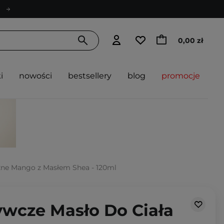
0,00 zł
i
nowości
bestsellery
blog
promocje
zne Mango z Masłem Shea - 120ml
ywcze Masło Do Ciała