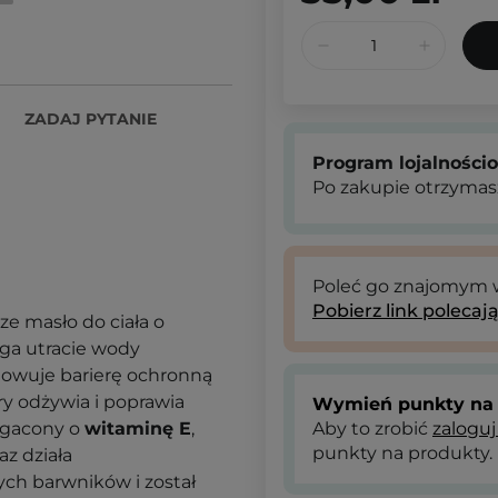
ZADAJ PYTANIE
Program lojalności
Po zakupie otrzymas
Poleć go znajomym
Pobierz link polecaj
ze masło do ciała o
ega utracie wody
dowuje barierę ochronną
óry odżywia i poprawia
Wymień punkty na 
ogacony o
witaminę E
,
Aby to zrobić
zaloguj
punkty na produkty.
z działa
ych barwników i został