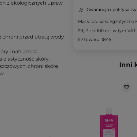
ch z ekologicznych upraw.
Gwarancja i polityka z
Masło do ciała Egzotyczne
29,17 zł
/
100 ml
, w tym VAT
z chroni przed utratą wody
ID towaru: 1846
ry i natłuszcza,
a elastyczność skóry,
Inni 
szczowych, chroni skórę
w.