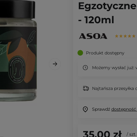
Egzotyczne
- 120ml
Produkt dostępny
Możemy wysłać już:
w
Najtańsza przesyłka o
Sprawdź
dostępność
35,00 zł
/
szt.