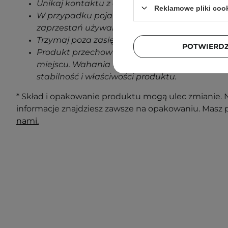
Unikaj kontaktu z oczami.
Reklamowe pliki coo
W przypadku pojawienia się jakichkolwiek oz
zaprzestań używania produktu.
Trzymaj poza zasięgiem dzieci.
POTWIERD
Produkt przechowuj w temperaturze pokojowe
miejscu. Wahania temperatur podczas transp
stabilność i właściwości produktu.
* Skład i opakowanie produktu mogą ulec zmianie. N
informacje znajdziesz zawsze na opakowaniu. Masz 
nami.