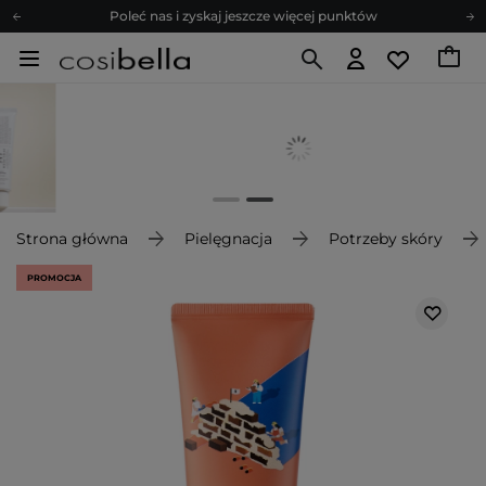
Poleć nas i zyskaj jeszcze więcej punktów
Zapisz się na newsletter pełen porad
Bezpłatne konsultacje kosmetologiczne
Z nami to możliwe! Realizacja zamówienia do 24h.
Poleć nas i zyskaj jeszcze więcej punktów
Zapisz się na newsletter pełen porad
Strona główna
Pielęgnacja
Potrzeby skóry
PROMOCJA