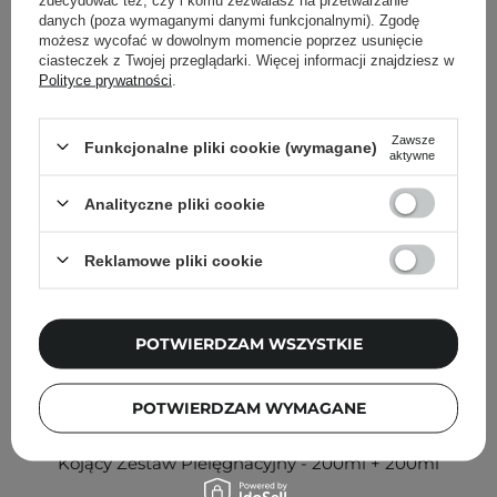
Inni klienci sprawdzali również
danych (poza wymaganymi danymi funkcjonalnymi). Zgodę
możesz wycofać w dowolnym momencie poprzez usunięcie
ciasteczek z Twojej przeglądarki. Więcej informacji znajdziesz w
Polityce prywatności
.
Zawsze
Funkcjonalne pliki cookie (wymagane)
aktywne
Analityczne pliki cookie
Reklamowe pliki cookie
POTWIERDZAM WSZYSTKIE
POTWIERDZAM WYMAGANE
Round Lab - 1025 Dokdo Toner + Lotion - Nawilżająco-
Kojący Zestaw Pielęgnacyjny - 200ml + 200ml