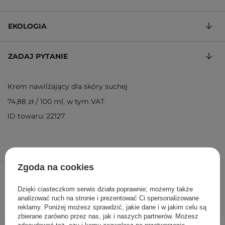
EKOLOGIA
ZADAJ PYTANIE
Krem nawilżający dla skóry suchej
74,88 zł
/
100 ml
, w tym VAT
ID towaru: 22127
Zgoda na cookies
59,90 zł
99,90 zł
/
szt.
Dzięki ciasteczkom serwis działa poprawnie; możemy także
DODAJ DO KOSZYKA
analizować ruch na stronie i prezentować Ci spersonalizowane
reklamy. Poniżej możesz sprawdzić, jakie dane i w jakim celu są
zbierane zarówno przez nas, jak i naszych partnerów. Możesz
zdecydować też, czy i komu zezwalasz na przetwarzanie