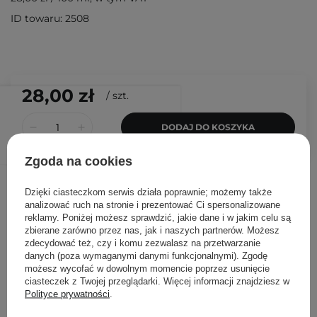
ID towaru: 2508
28,00 zł
/
szt.
DODAJ DO KOSZYKA
Zgoda na cookies
Inni klienci sprawdzali również
Dzięki ciasteczkom serwis działa poprawnie; możemy także
analizować ruch na stronie i prezentować Ci spersonalizowane
reklamy. Poniżej możesz sprawdzić, jakie dane i w jakim celu są
zbierane zarówno przez nas, jak i naszych partnerów. Możesz
zdecydować też, czy i komu zezwalasz na przetwarzanie
danych (poza wymaganymi danymi funkcjonalnymi). Zgodę
możesz wycofać w dowolnym momencie poprzez usunięcie
ciasteczek z Twojej przeglądarki. Więcej informacji znajdziesz w
Polityce prywatności
.