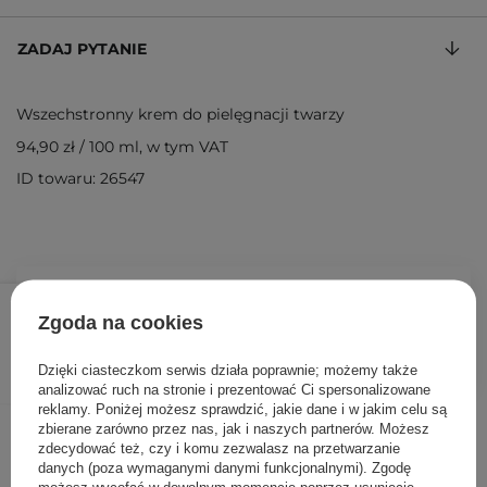
ZADAJ PYTANIE
Wszechstronny krem do pielęgnacji twarzy
94,90 zł
/
100 ml
, w tym VAT
ID towaru: 26547
94,90 zł
/
szt.
Zgoda na cookies
DODAJ DO KOSZYKA
Dzięki ciasteczkom serwis działa poprawnie; możemy także
analizować ruch na stronie i prezentować Ci spersonalizowane
reklamy. Poniżej możesz sprawdzić, jakie dane i w jakim celu są
Inni klienci sprawdzali również
zbierane zarówno przez nas, jak i naszych partnerów. Możesz
zdecydować też, czy i komu zezwalasz na przetwarzanie
danych (poza wymaganymi danymi funkcjonalnymi). Zgodę
możesz wycofać w dowolnym momencie poprzez usunięcie