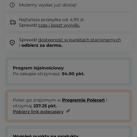
Możemy wysłać już:
dzisiaj!
Najtańsza przesyłka od: 4,99 zł.
Sprawdź
czas i koszt wysyłki.
Sprawdź
dostępność w punktach stacjonarnych
i
odbierz za darmo.
Program lojalnościowy
Po zakupie otrzymasz:
94.90
pkt.
Poleć go znajomym w
Programie Poleceń
i
otrzymaj
237.25
pkt.
Pobierz link polecający
Wymień punkty na produkty.