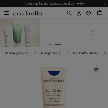
Poleć nas i zyskaj jeszcze więcej punktów
Zapisz się na newsletter pełen porad
Bezpłatne konsultacje kosmetologiczne
Z nami to możliwe! Realizacja zamówienia do 24h.
Poleć nas i zyskaj jeszcze więcej punktów
Zapisz się na newsletter pełen porad
Strona główna
Pielęgnacja
Potrzeby skóry