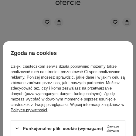
ofercie
Zgoda na cookies
Dzięki ciasteczkom serwis działa poprawnie; możemy także
analizować ruch na stronie i prezentować Ci spersonalizowane
reklamy. Poniżej możesz sprawdzić, jakie dane i w jakim celu są
zbierane zarówno przez nas, jak i naszych partnerów. Możesz
zdecydować też, czy i komu zezwalasz na przetwarzanie
danych (poza wymaganymi danymi funkcjonalnymi). Zgodę
możesz wycofać w dowolnym momencie poprzez usunięcie
ciasteczek z Twojej przeglądarki. Więcej informacji znajdziesz w
PROMOCJA
PROMOCJA
Polityce prywatności
.
Timeless - Skin Care -
Timeless - Skin Care -
Hyaluronic Acid + Vitamin
Hyaluronic Acid + Vitamin
Zawsze
Funkcjonalne pliki cookie (wymagane)
C Serum - Serum z
C Serum - Serum z
aktywne