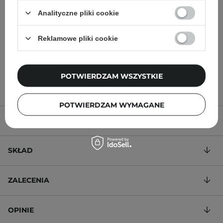
Kwasem Hialuronowym i
Kwasem Hialuronowym
Analityczne pliki cookie
Witaminą C - 30ml
oraz Witaminą C - 120ml
Reklamowe pliki cookie
73,10 zł
86,00 zł
190,40 zł
224,00 zł
POTWIERDZAM WSZYSTKIE
POTWIERDZAM WYMAGANE
OPIS PRODUKTU
SKŁAD
ZALECENIA
OPINIE