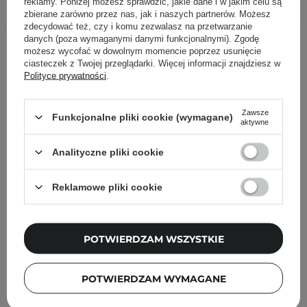
reklamy. Poniżej możesz sprawdzić, jakie dane i w jakim celu są
zbierane zarówno przez nas, jak i naszych partnerów. Możesz
zdecydować też, czy i komu zezwalasz na przetwarzanie
danych (poza wymaganymi danymi funkcjonalnymi). Zgodę
Inni klienci sprawdzali również
możesz wycofać w dowolnym momencie poprzez usunięcie
ciasteczek z Twojej przeglądarki. Więcej informacji znajdziesz w
Polityce prywatności
.
Zawsze
Funkcjonalne pliki cookie (wymagane)
aktywne
Analityczne pliki cookie
Reklamowe pliki cookie
POTWIERDZAM WSZYSTKIE
POTWIERDZAM WYMAGANE
PROMOCJA