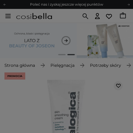
Poleć nas i zyskaj jeszcze więcej punktów
Zapisz się na newsletter pełen porad
Bezpłatne konsultacje kosmetologiczne
Z nami to możliwe! Realizacja zamówienia do 24h.
Poleć nas i zyskaj jeszcze więcej punktów
Zapisz się na newsletter pełen porad
Strona główna
Pielęgnacja
Potrzeby skóry
PROMOCJA