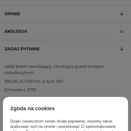
OPINIE
EKOLOGIA
ZADAJ PYTANIE
Lekki krem nawilżający, chroniący przed stresem
oksydacyjnym
396,00 zł
/
100 ml
, w tym VAT
ID towaru: 3733
Zgoda na cookies
198,00 zł
220,00 zł
/
szt.
Dzięki ciasteczkom serwis działa poprawnie; możemy także
analizować ruch na stronie i prezentować Ci spersonalizowane
DODAJ DO KOSZYKA