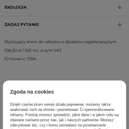
EKOLOGIA
ZADAJ PYTANIE
Stylizujący krem do włosów o działaniu regeneracyjnym
108,30 zł
/
100 ml
, w tym VAT
ID towaru: 7354
108,30 zł
114,00 zł
/
szt.
Zgoda na cookies
DODAJ DO KOSZYKA
Dzięki ciasteczkom serwis działa poprawnie; możemy także
analizować ruch na stronie i prezentować Ci spersonalizowane
reklamy. Poniżej możesz sprawdzić, jakie dane i w jakim celu są
zbierane zarówno przez nas, jak i naszych partnerów. Możesz
Inni klienci sprawdzali również
zdecydować też, czy i komu zezwalasz na przetwarzanie