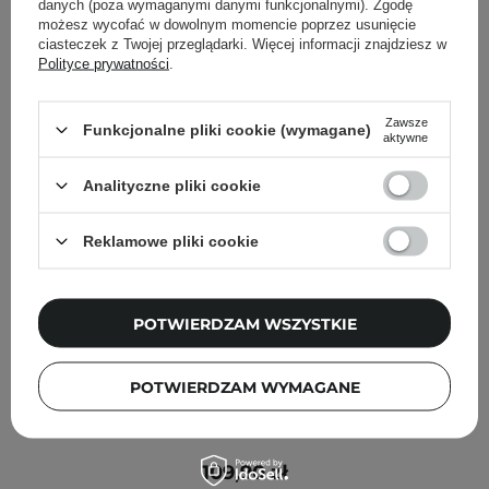
danych (poza wymaganymi danymi funkcjonalnymi). Zgodę
możesz wycofać w dowolnym momencie poprzez usunięcie
ciasteczek z Twojej przeglądarki. Więcej informacji znajdziesz w
Polityce prywatności
.
Zawsze
Funkcjonalne pliki cookie (wymagane)
aktywne
Analityczne pliki cookie
Reklamowe pliki cookie
POTWIERDZAM WSZYSTKIE
POTWIERDZAM WYMAGANE
Olaplex - No. 9 Bond Protector Nourishing Serum -
Ochronne Serum do Włosów - 90ml
109,90 zł