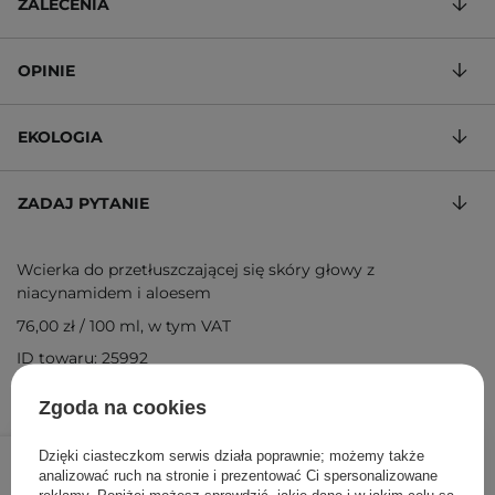
ZALECENIA
OPINIE
EKOLOGIA
ZADAJ PYTANIE
Wcierka do przetłuszczającej się skóry głowy z
niacynamidem i aloesem
76,00 zł
/
100 ml
, w tym VAT
ID towaru: 25992
Zgoda na cookies
95,00 zł
99,00 zł
/
szt.
Dzięki ciasteczkom serwis działa poprawnie; możemy także
analizować ruch na stronie i prezentować Ci spersonalizowane
reklamy. Poniżej możesz sprawdzić, jakie dane i w jakim celu są