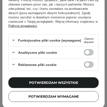
DODAJ DO KOSZYKA
zbierane zarówno przez nas, jak i naszych partnerów. Możesz
zdecydować też, czy i komu zezwalasz na przetwarzanie
danych (poza wymaganymi danymi funkcjonalnymi). Zgodę
możesz wycofać w dowolnym momencie poprzez usunięcie
Inni klienci sprawdzali również
ciasteczek z Twojej przeglądarki. Więcej informacji znajdziesz w
Polityce prywatności
.
Zawsze
Funkcjonalne pliki cookie (wymagane)
aktywne
Analityczne pliki cookie
Reklamowe pliki cookie
POTWIERDZAM WSZYSTKIE
POTWIERDZAM WYMAGANE