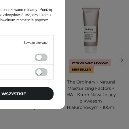
rsonalizowane reklamy. Poniżej
sz zdecydować też, czy i komu
 dowolnym momencie poprzez
Zawsze aktywne
WYBÓR KOSMETOLOGA
BESTSELLER
The Ordinary - 100%
The Ordinary - Natural
Plant-Derived
Moisturizing Factors +
 WSZYSTKIE
Squalane - 100%
HA - Krem Nawilżający
Skwalan z Trzciny
z Kwasem
Cukrowej - 30ml
Hialuronowym - 100ml