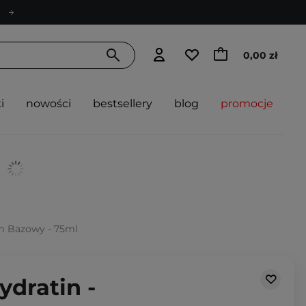
0,00 zł
i
nowości
bestsellery
blog
promocje
em Bazowy - 75ml
ydratin -