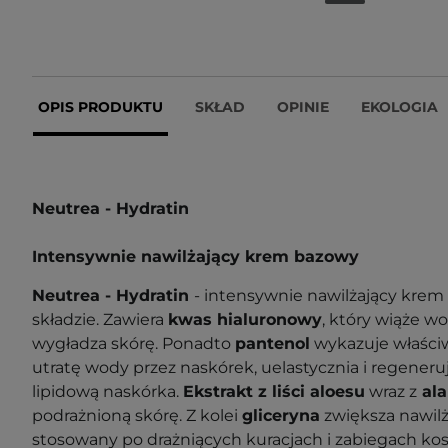
OPIS PRODUKTU
SKŁAD
OPINIE
EKOLOGIA
Neutrea - Hydratin
Intensywnie nawilżający krem bazowy
Neutrea - Hydratin
-
intensywnie nawilżający krem
składzie. Zawiera
kwas hialuronowy
, który wiąże w
wygładza skórę. Ponadto
pantenol
wykazuje właściw
utratę wody przez naskórek, uelastycznia i regeneruj
lipidową naskórka.
Ekstrakt z liści aloesu
wraz z
al
podrażnioną skórę. Z kolei
gliceryna
zwiększa nawil
stosowany po drażniących kuracjach i zabiegach ko