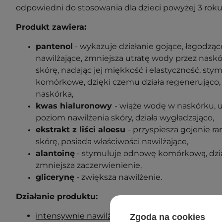
odpowiedni do stosowania dla
dzieci powyżej 3 roku
Produkt zawiera:
pantenol
-
wykazuje działanie gojące, łagodząc
nawilżające, zmniejsza utratę wody przez naskó
skórę, nadając jej miękkość i elastyczność, sty
komórkowe, dzięki czemu działa regenerująco, 
naskórka
,
kwas hialuronowy
-
wiąże wodę w naskórku, 
poziom nawilżenia skóry, działa wygładzająco
,
ekstrakt z liści aloesu
-
przyspiesza gojenie ran
skórę, posiada właściwości nawilżające
,
alantoinę
- stymuluje odnowę komórkową, dział
zmniejsza zaczerwienienie,
glicerynę
-
zwiększa nawilżenie
.
Działanie produktu:
intensywnie nawilża
,
Zgoda na cookies