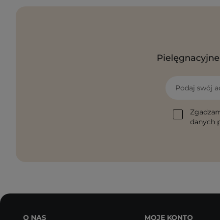
Pielęgnacyjne 
Podaj swój a
Zgadzam
danych p
O NAS
MOJE KONTO