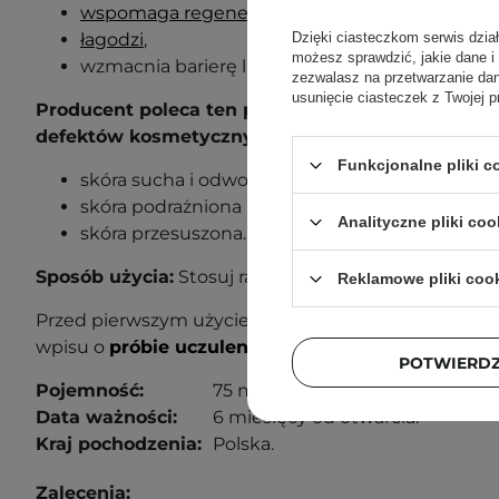
wspomaga regenerację
,
łagodzi
,
Dzięki ciasteczkom serwis dzia
możesz sprawdzić, jakie dane i
wzmacnia barierę lipidową.
zezwalasz na przetwarzanie d
usunięcie ciasteczek z Twojej p
Producent poleca ten produkt dla następujących 
defektów kosmetycznych:
Funkcjonalne pliki 
skóra sucha i odwodniona,
skóra podrażniona po kuracjach i zabiegach
,
Analityczne pliki coo
skóra przesuszona
.
Sposób użycia:
Stosuj rano i wieczorem na skórę twa
Reklamowe pliki coo
Przed pierwszym użyciem wykonaj próbę uczuleniow
wpisu o
próbie uczuleniowej
, aby dowiedzieć się wi
POTWIERD
Pojemność:
75 ml
Data ważności:
6 miesięcy od otwarcia.
Kraj pochodzenia:
Polska.
Zalecenia: