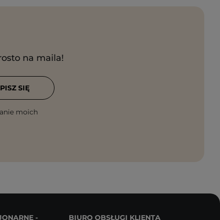
rosto na maila!
PISZ SIĘ
anie moich
JONARNE -
BIURO OBSŁUGI KLIENTA