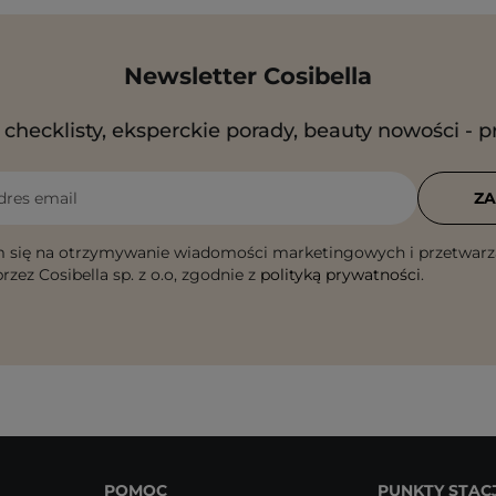
Newsletter Cosibella
checklisty, eksperckie porady, beauty nowości - p
dres email
ZA
 się na otrzymywanie wiadomości marketingowych i przetwarz
rzez Cosibella sp. z o.o, zgodnie z
polityką prywatności
.
POMOC
PUNKTY STAC