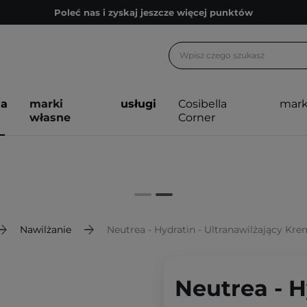
Poleć nas i zyskaj jeszcze więcej punktów
Zapisz się na newsletter pełen porad
Bezpłatne konsultacje kosmetologiczne
Z nami to możliwe! Realizacja zamówienia do 24h.
ja
marki
usługi
Cosibella
mark
Poleć nas i zyskaj jeszcze więcej punktów
własne
Corner
Zapisz się na newsletter pełen porad
Nawilżanie
Neutrea - Hydratin - Ultranawilżający Kr
Neutrea - H