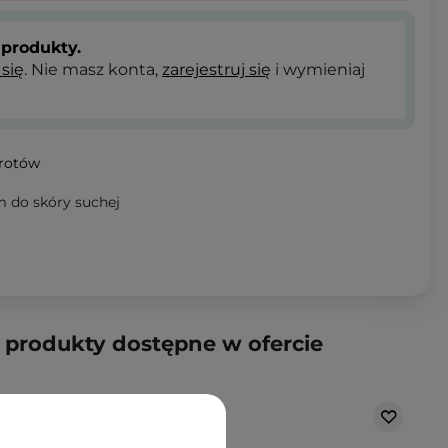
produkty.
 się
. Nie masz konta,
zarejestruj się
i wymieniaj
wrotów
m do skóry suchej
produkty dostępne w ofercie