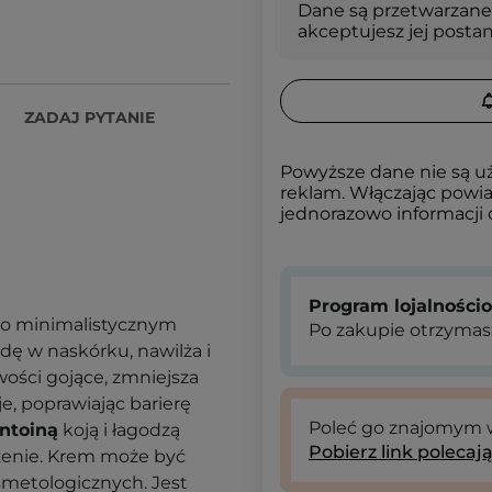
Dane są przetwarzane
akceptujesz jej posta
ZADAJ PYTANIE
Powyższe dane nie są u
reklam. Włączając powia
jednorazowo informacji
Program lojalności
 o minimalistycznym
Po zakupie otrzymas
odę w naskórku, nawilża i
ości gojące, zmniejsza
e, poprawiając barierę
Poleć go znajomym
antoiną
koją i łagodzą
Pobierz link polecaj
żenie. Krem może być
smetologicznych. Jest