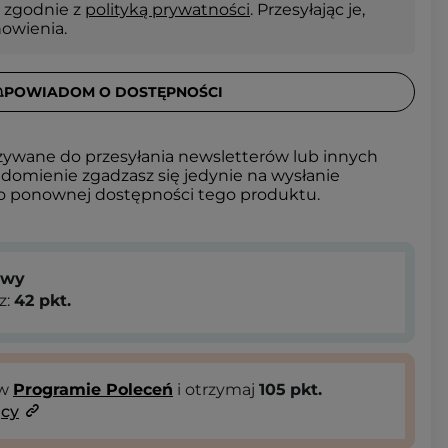
 zgodnie z
polityką prywatności
. Przesyłając je,
nowienia.
POWIADOM O DOSTĘPNOŚCI
żywane do przesyłania newsletterów lub innych
domienie zgadzasz się jedynie na wysłanie
 o ponownej dostępności tego produktu.
owy
z:
42
pkt.
 w
Programie Poleceń
i otrzymaj
105
pkt.
ący