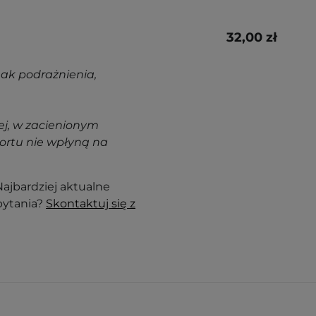
32,00 zł
nak podrażnienia,
j, w zacienionym
ortu nie wpłyną na
ajbardziej aktualne
pytania?
Skontaktuj się z