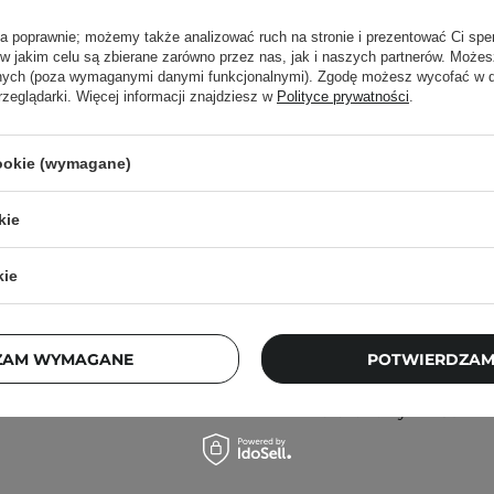
ła poprawnie; możemy także analizować ruch na stronie i prezentować Ci spe
 w jakim celu są zbierane zarówno przez nas, jak i naszych partnerów. Może
anych (poza wymaganymi danymi funkcjonalnymi). Zgodę możesz wycofać w
rzeglądarki. Więcej informacji znajdziesz w
Polityce prywatności
.
rodzajów skór i
cookie (wymagane)
kie
WYBÓR KOSMETOLOGA
rzy i szyi
.
kie
The Ordinary - Natural
ą. Zajrzyj do naszego
Moisturizing Factors +
ęcej.
ZAM WYMAGANE
POTWIERDZAM
HA - Krem Nawilżający
do Twarzy z Kwasem
Hialuronowym - 30ml