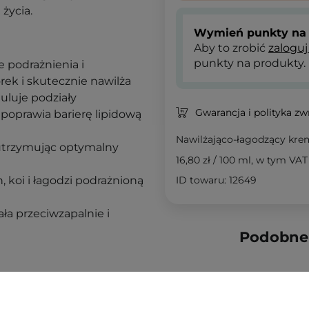
 życia.
Wymień punkty na 
Aby to zrobić
zaloguj
punkty na produkty.
e podrażnienia i
rek i skutecznie nawilża
muluje podziały
Gwarancja i polityka z
poprawia barierę lipidową
Nawilżająco-łagodzący kre
utrzymując optymalny
16,80 zł
/
100 ml
, w tym VAT
, koi i łagodzi podrażnioną
ID towaru: 12649
a przeciwzapalnie i
Podobne 