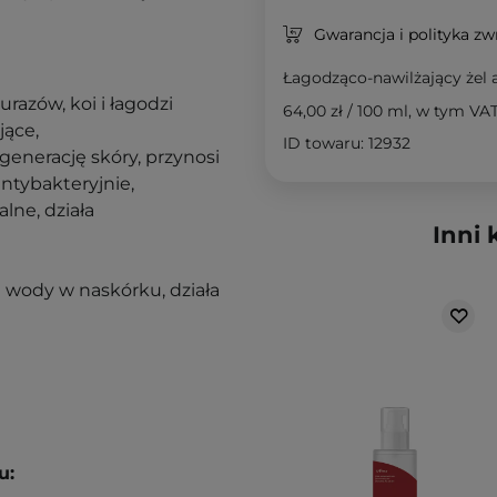
Gwarancja i polityka z
Łagodząco-nawilżający żel a
razów, koi i łagodzi
64,00 zł
/
100 ml
, w tym VA
jące,
ID towaru: 12932
enerację skóry, przynosi
ntybakteryjnie,
alne, działa
Inni 
a wody w naskórku, działa
u: