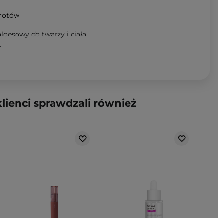
wrotów
loesowy do twarzy i ciała
T
klienci sprawdzali również