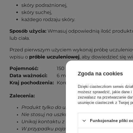
skóry podrażnionej,
skóry suchej,
każdego rodzaju skóry.
Sposób użycia:
Wmasuj odpowiednią ilość produktu
lub ciała.
Przed pierwszym użyciem wykonaj próbę uczuleniow
wpisu o
próbie uczuleniowej
, aby dowiedzieć się wi
Pojemność:
150 ml
Zgoda na cookies
Data ważności:
6 miesięcy od otwarcia.
Kraj pochodzenia:
Korea Południowa.
Dzięki ciasteczkom serwis dzia
możesz sprawdzić, jakie dane i
Zalecenia:
zezwalasz na przetwarzanie d
usunięcie ciasteczek z Twojej p
Produkt tylko do użytku zewnętrznego.
Nie stosuj na uszkodzoną skórę.
Funkcjonalne pliki 
Unikaj kontaktu z oczami.
W przypadku pojawienia się jakichkolwiek oz