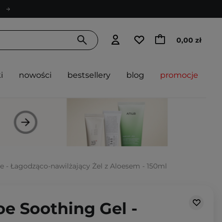
0,00 zł
i
nowości
bestsellery
blog
promocje
pe - Łagodząco-nawilżający Żel z Aloesem - 150ml
loe Soothing Gel -