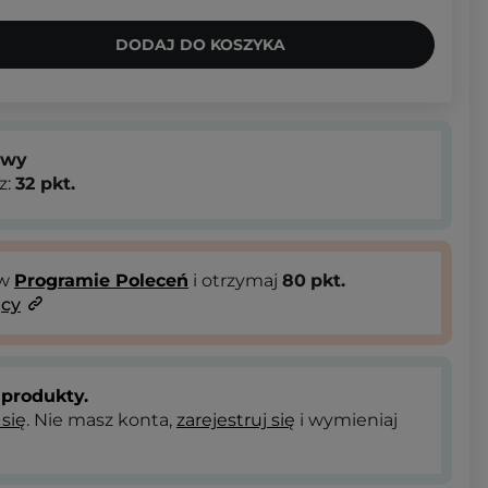
DODAJ DO KOSZYKA
owy
z:
32
pkt.
 w
Programie Poleceń
i otrzymaj
80
pkt.
ący
produkty.
 się
. Nie masz konta,
zarejestruj się
i wymieniaj