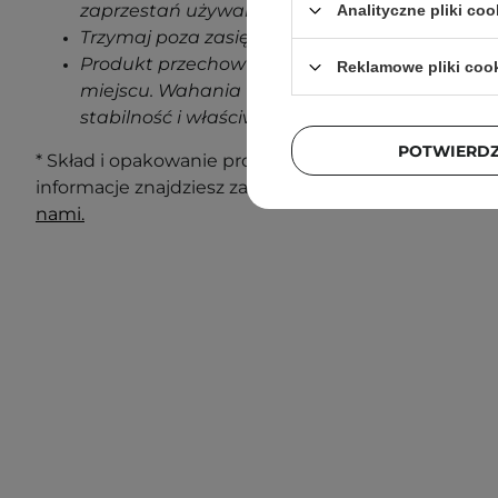
zaprzestań używania produktu.
Analityczne pliki coo
Trzymaj poza zasięgiem dzieci.
Produkt przechowuj w temperaturze pokojowe
Reklamowe pliki coo
miejscu. Wahania temperatur podczas transp
stabilność i właściwości produktu.
POTWIERD
* Skład i opakowanie produktu mogą ulec zmianie. N
informacje znajdziesz zawsze na opakowaniu. Masz 
nami.