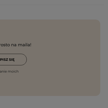
rosto na maila!
PISZ SIĘ
anie moich