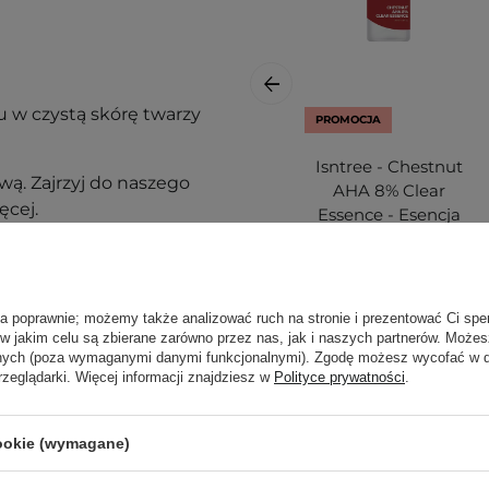
 w czystą skórę twarzy
PROMOCJA
Isntree - Chestnut
ą. Zajrzyj do naszego
AHA 8% Clear
ęcej.
Essence - Esencja
do Twarzy z
Kwasem
Mlekowym i
Glikolowym -
ła poprawnie; możemy także analizować ruch na stronie i prezentować Ci spe
100ml
 w jakim celu są zbierane zarówno przez nas, jak i naszych partnerów. Może
anych (poza wymaganymi danymi funkcjonalnymi). Zgodę możesz wycofać w
rzeglądarki. Więcej informacji znajdziesz w
Polityce prywatności
.
38,40 zł
cookie (wymagane)
64,00 zł
nak podrażnienia,