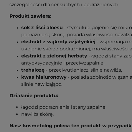
szczególności dla cer suchych i podrażnionych.
Produkt zawiera:
sok z liści aloesu
- stymuluje gojenie się mikrou
podrażnioną skórę, posiada właściwości nawilża
ekstrakt z wąkroty azjatyckiej
- wspomaga reg
ukojenie skórze podrażnionej, ma właściwości a
ekstrakt z zielonej herbaty
- łagodzi stany zap
antyoksydacyjnie i przeciwzapalnie,
trehalozę
- przeciwutleniacz, silnie nawilża,
kwas hialuronowy
- posiada zdolność wiązani
silnie nawilżająco.
Działanie produktu:
łagodzi podrażnienia i stany zapalne,
nawilża skórę.
Nasz kosmetolog poleca ten produkt w przypadk