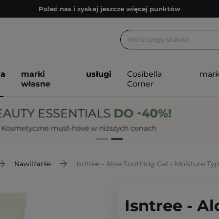
Poleć nas i zyskaj jeszcze więcej punktów
Zapisz się na newsletter pełen porad
Bezpłatne konsultacje kosmetologiczne
Z nami to możliwe! Realizacja zamówienia do 24h.
ja
marki
usługi
Cosibella
mark
Poleć nas i zyskaj jeszcze więcej punktów
własne
Corner
Zapisz się na newsletter pełen porad
Nawilżanie
Isntree - Aloe Soothing Gel - Moisture Ty
Isntree - A