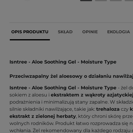
OPIS PRODUKTU
SKŁAD
OPINIE
EKOLOGIA
Isntree - Aloe Soothing Gel - Moisture Type
Przeciwzapalny żel aloesowy o działaniu nawilż
Isntree - Aloe Soothing Gel - Moisture Type
- żel d
sokiem z aloesu i
ekstraktem z wąkroty azjatyckie
podrażnienia i minimalizują stany zapalne. W składzi
silnie składniki nawilżające, takie jak:
trehaloza
czy
k
ekstrakt z zielonej herbaty
, który chroni skórę pr
wolnych rodników. Produkt łatwo rozprowadza się na
wchłania. Żel rekomendowany dla każdego rodzaju c