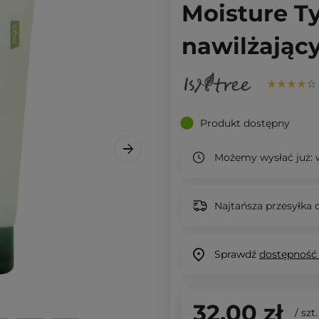
Moisture T
nawilżający
Produkt dostępny
Możemy wysłać już:
w
Najtańsza przesyłka o
Sprawdź
dostępność
32,00 zł
/
szt.