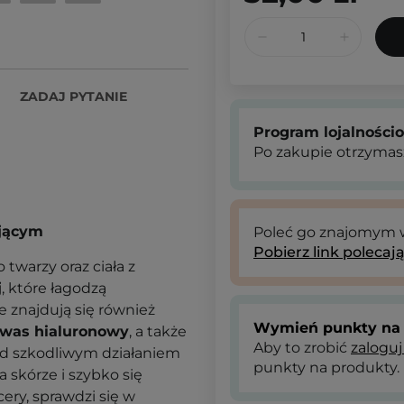
ZADAJ PYTANIE
Program lojalności
Po zakupie otrzymas
ającym
Poleć go znajomym
Pobierz link polecaj
o twarzy oraz ciała z
j
, które łagodzą
e znajdują się również
Wymień punkty na 
was hialuronowy
, a także
Aby to zrobić
zaloguj
zed szkodliwym działaniem
punkty na produkty.
 skórze i szybko się
ery, sprawdzi się w