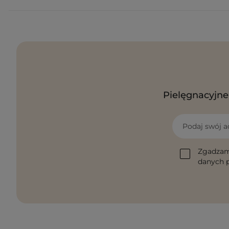
Pielęgnacyjne 
Podaj swój a
Zgadzam
danych p