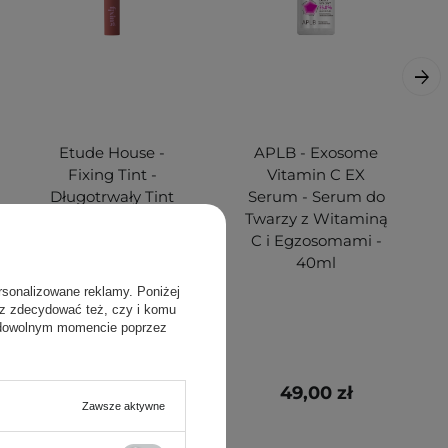
Etude House -
APLB - Exosome
Fixing Tint -
Vitamin C EX
Długotrwały Tint
Serum - Serum do
do Ust - #12
Twarzy z Witaminą
Salmon Brick - 4g
C i Egzosomami -
40ml
rsonalizowane reklamy. Poniżej
sz zdecydować też, czy i komu
 dowolnym momencie poprzez
39,00 zł
49,00 zł
Zawsze aktywne