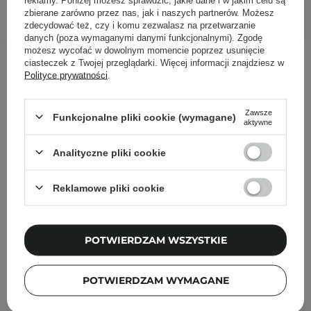
DODAJ DO KOSZYKA
zbierane zarówno przez nas, jak i naszych partnerów. Możesz
zdecydować też, czy i komu zezwalasz na przetwarzanie
danych (poza wymaganymi danymi funkcjonalnymi). Zgodę
możesz wycofać w dowolnym momencie poprzez usunięcie
Inni klienci sprawdzali również
ciasteczek z Twojej przeglądarki. Więcej informacji znajdziesz w
Polityce prywatności
.
Zawsze
Funkcjonalne pliki cookie (wymagane)
aktywne
Analityczne pliki cookie
Reklamowe pliki cookie
POTWIERDZAM WSZYSTKIE
POTWIERDZAM WYMAGANE