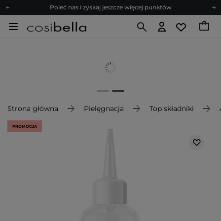
Poleć nas i zyskaj jeszcze więcej punktów
Zapisz się na newsletter pełen porad
Bezpłatne konsultacje kosmetologiczne
Z nami to możliwe! Realizacja zamówienia do 24h.
Poleć nas i zyskaj jeszcze więcej punktów
Zapisz się na newsletter pełen porad
Strona główna
Pielęgnacja
Top składniki
PROMOCJA