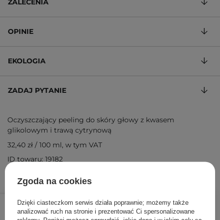
ZALECENIA
OPINIE
EKOLOGIA
ZADAJ PYTANIE
Oczyszczający peeling do skóry głowy z kwasem
glikolowym i trawą cytrynową
32,40 zł
/
100 ml
, w tym VAT
ID towaru: 19182
Zgoda na cookies
32,40 zł
36,00 zł
/
szt.
Dzięki ciasteczkom serwis działa poprawnie; możemy także
analizować ruch na stronie i prezentować Ci spersonalizowane
reklamy. Poniżej możesz sprawdzić, jakie dane i w jakim celu są