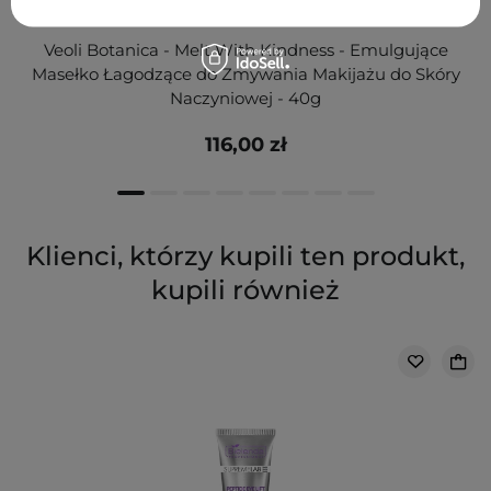
Veoli Botanica - Melt With Kindness - Emulgujące
Masełko Łagodzące do Zmywania Makijażu do Skóry
Naczyniowej - 40g
116,00 zł
Klienci, którzy kupili ten produkt,
kupili również