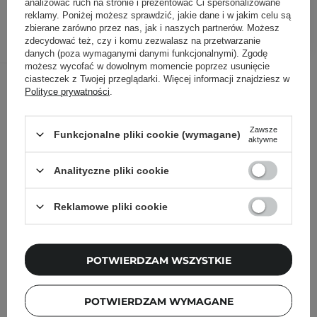
analizować ruch na stronie i prezentować Ci spersonalizowane
reklamy. Poniżej możesz sprawdzić, jakie dane i w jakim celu są
DODAJ DO KOSZYKA
zbierane zarówno przez nas, jak i naszych partnerów. Możesz
zdecydować też, czy i komu zezwalasz na przetwarzanie
danych (poza wymaganymi danymi funkcjonalnymi). Zgodę
możesz wycofać w dowolnym momencie poprzez usunięcie
Inni klienci sprawdzali również
ciasteczek z Twojej przeglądarki. Więcej informacji znajdziesz w
Polityce prywatności
.
Zawsze
Funkcjonalne pliki cookie (wymagane)
aktywne
Analityczne pliki cookie
Reklamowe pliki cookie
POTWIERDZAM WSZYSTKIE
POTWIERDZAM WYMAGANE