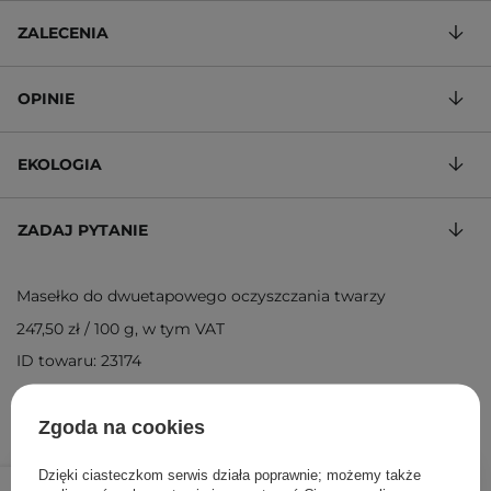
ZALECENIA
OPINIE
EKOLOGIA
ZADAJ PYTANIE
Masełko do dwuetapowego oczyszczania twarzy
247,50 zł
/
100 g
, w tym VAT
ID towaru: 23174
Zgoda na cookies
99,00 zł
Dzięki ciasteczkom serwis działa poprawnie; możemy także
/
szt.