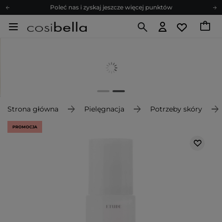
Poleć nas i zyskaj jeszcze więcej punktów
Zapisz się na newsletter pełen porad
Bezpłatne konsultacje kosmetologiczne
Z nami to możliwe! Realizacja zamówienia do 24h.
Poleć nas i zyskaj jeszcze więcej punktów
Zapisz się na newsletter pełen porad
Strona główna
Pielęgnacja
Potrzeby skóry
PROMOCJA