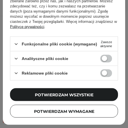
DODAJ DO KOSZYKA
zbierane zarówno przez nas, jak i naszych partnerów. Możesz
zdecydować też, czy i komu zezwalasz na przetwarzanie
danych (poza wymaganymi danymi funkcjonalnymi). Zgodę
możesz wycofać w dowolnym momencie poprzez usunięcie
Inni klienci sprawdzali również
ciasteczek z Twojej przeglądarki. Więcej informacji znajdziesz w
Polityce prywatności
.
Zawsze
Funkcjonalne pliki cookie (wymagane)
aktywne
Analityczne pliki cookie
Reklamowe pliki cookie
POTWIERDZAM WSZYSTKIE
POTWIERDZAM WYMAGANE
PROMOCJA