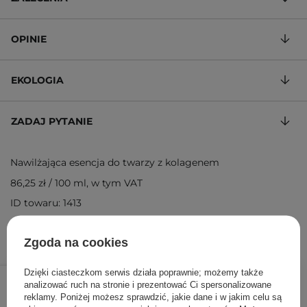
OPINIE
EKOLOGIA
ZADAJ PYTANIE
Nawilżająca esencja do twarzy z kolagenem
86,25 zł
/
100 ml
, w tym VAT
ID towaru: 1413
Zgoda na cookies
69,00 zł
82,00 zł
Dzięki ciasteczkom serwis działa poprawnie; możemy także
/
szt.
analizować ruch na stronie i prezentować Ci spersonalizowane
reklamy. Poniżej możesz sprawdzić, jakie dane i w jakim celu są