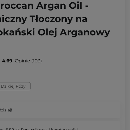
roccan Argan Oil -
iczny Tłoczony na
kański Olej Arganowy
4.69
Opinie
103
 Dzikiej Róży
zisiaj!
d: 6,99 zł.
Sprawdź
czas i koszt wysyłki.