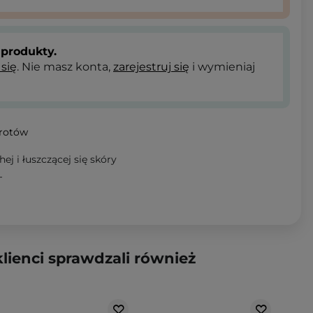
produkty.
 się
. Nie masz konta,
zarejestruj się
i wymieniaj
wrotów
ej i łuszczącej się skóry
T
klienci sprawdzali również