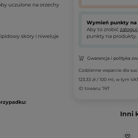
oby uczulone na orzechy
Wymień punkty na 
Aby to zrobić
zaloguj
ipidowy skóry i niweluje
punkty na produkty.
Gwarancja i polityka z
Codzienne wsparcie dla such
123,33 zł
/
100 ml
, w tym VA
ID towaru: 747
przypadku:
Inni 