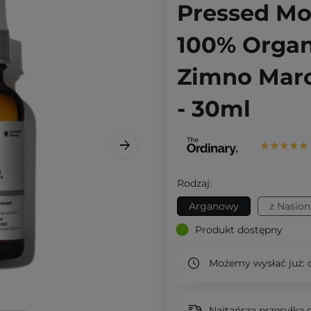
Pressed Mo
100% Organ
Zimno Maro
- 30ml
Rodzaj:
Arganowy
z Nasion
Produkt dostępny
Możemy wysłać już:
d
Najtańsza przesyłka o