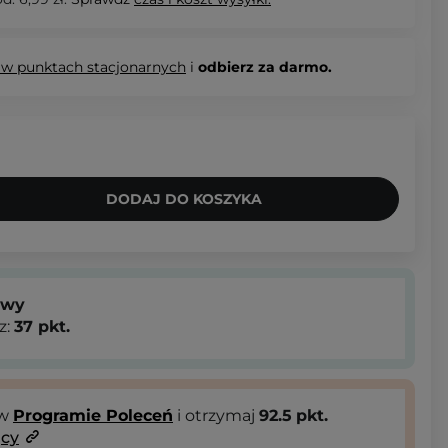
 w punktach stacjonarnych
i
odbierz za darmo.
DODAJ DO KOSZYKA
owy
z:
37
pkt.
 w
Programie Poleceń
i otrzymaj
92.5
pkt.
ący