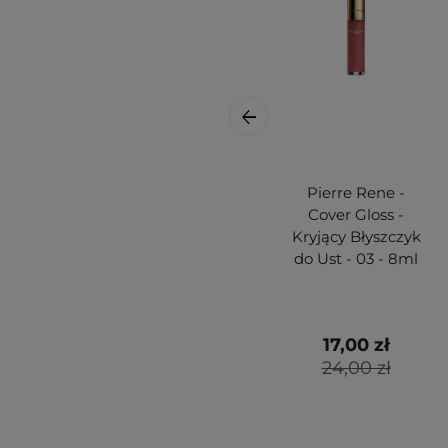
Pierre Rene -
Cover Gloss -
Kryjący Błyszczyk
do Ust - 03 - 8ml
17,00 zł
24,00 zł