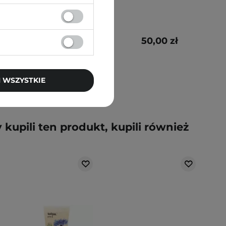
96,00 zł
50,00 zł
 WSZYSTKIE
y kupili ten produkt, kupili również