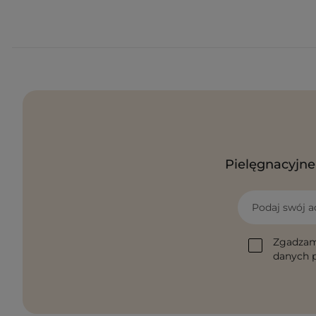
Pielęgnacyjne 
Podaj swój a
Zgadzam
danych p