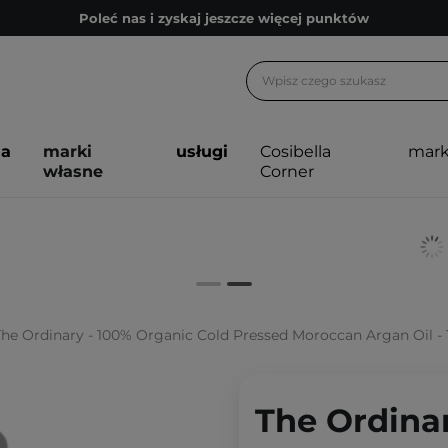
Poleć nas i zyskaj jeszcze więcej punktów
Zapisz się na newsletter pełen porad
Bezpłatne konsultacje kosmetologiczne
Z nami to możliwe! Realizacja zamówienia do 24h.
ja
marki
usługi
Cosibella
mark
Poleć nas i zyskaj jeszcze więcej punktów
własne
Corner
Zapisz się na newsletter pełen porad
he Ordinary - 100% Organic Cold Pressed Moroccan Argan Oil - 100% 
The Ordinar