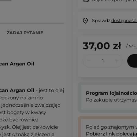
Sprawdź
dostępność
ZADAJ PYTANIE
37,00 zł
/
szt.
can Argan Oil
can Argan Oil
- jest to olej
Program lojalności
tłoczony na zimno
Po zakupie otrzymas
, jednocześnie zwalczając
jest bogaty w kwasy
może być również
sk. Olej jest całkowicie
Poleć go znajomym
Pobierz link polecaj
jest oznaką zjełczenia.