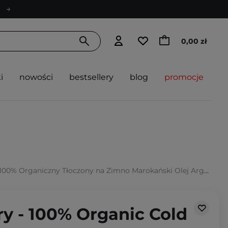
0,00 zł
i
nowości
bestsellery
blog
promocje
Organiczny Tłoczony na Zimno Marokański Olej Arganowy - 30ml
y - 100% Organic Cold