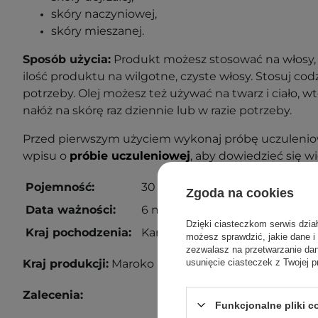
skóry naczyniowej,
skóry mieszanej.
Sposób użycia:
Produkt możesz stosować na włosy, 
ilość produktu na wilgotne, czyste włosy. Stosuj cod
potrzeby. Olej możesz też używać na twarz i ciało, w
nałóż na skórę raz dziennie lub w razie potrzeby.
Przed pierwszym użyciem wykonaj próbę uczuleniow
wpisu o
próbie uczuleniowej
, aby dowiedzieć się wi
Pojemność:
30 ml
Zgoda na cookies
Data ważności:
6 miesięcy od otwarcia.
Dzięki ciasteczkom serwis dzia
Kraj pochodzenia:
Kanada
możesz sprawdzić, jakie dane i
zezwalasz na przetwarzanie d
usunięcie ciasteczek z Twojej p
Kraj produkcji:
Maroko
Zalecenia:
Funkcjonalne pliki 