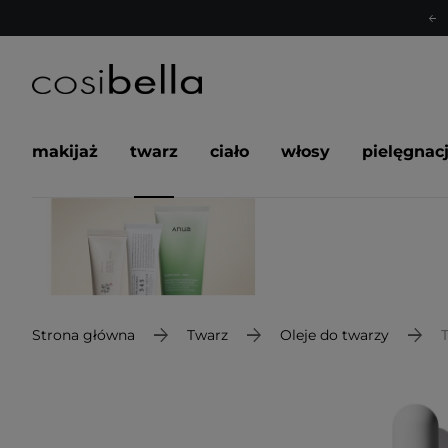
makijaż
twarz
ciało
włosy
pielęgnac
Strona główna
Twarz
Oleje do twarzy
T