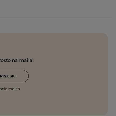
rosto na maila!
PISZ SIĘ
anie moich