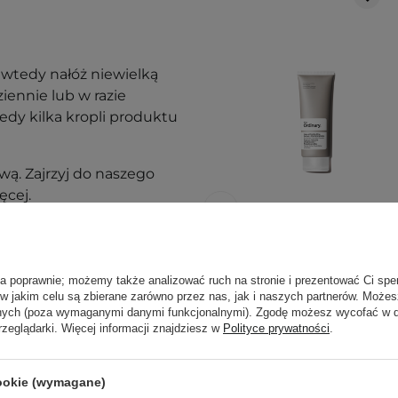
wtedy nałóż niewielką
ziennie lub w razie
tedy kilka kropli produktu
ą. Zajrzyj do naszego
ęcej.
The Ordinary -
ła poprawnie; możemy także analizować ruch na stronie i prezentować Ci spe
Natural
 w jakim celu są zbierane zarówno przez nas, jak i naszych partnerów. Może
anych (poza wymaganymi danymi funkcjonalnymi). Zgodę możesz wycofać w
Moisturizing
rzeglądarki. Więcej informacji znajdziesz w
Polityce prywatności
.
Factors +
PhytoCeramides -
Odżywczy Krem
cookie (wymagane)
Nawilżający -