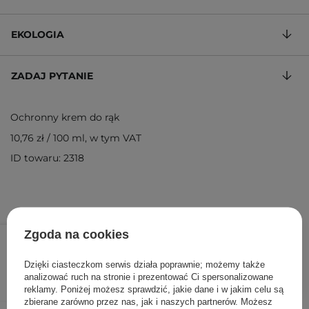
EKOLOGIA
ZADAJ PYTANIE
Ochronny krem do rąk
10,76 zł
/
100 ml
, w tym VAT
ID towaru: 2318
26,90 zł
Zgoda na cookies
/
szt.
Dzięki ciasteczkom serwis działa poprawnie; możemy także
DODAJ DO KOSZYKA
analizować ruch na stronie i prezentować Ci spersonalizowane
reklamy. Poniżej możesz sprawdzić, jakie dane i w jakim celu są
zbierane zarówno przez nas, jak i naszych partnerów. Możesz