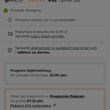
4.42
Opinie
26
Produkt dostępny
Możemy wysłać już:
w poniedziałek
Najtańsza przesyłka od: 6,99 zł.
Sprawdź
czas i koszt wysyłki.
Sprawdź
dostępność w punktach stacjonarnych
i
odbierz za darmo.
Program lojalnościowy
Po zakupie otrzymasz:
26.90
pkt.
Poleć go znajomym w
Programie Poleceń
i
otrzymaj
67.25
pkt.
Pobierz link polecający