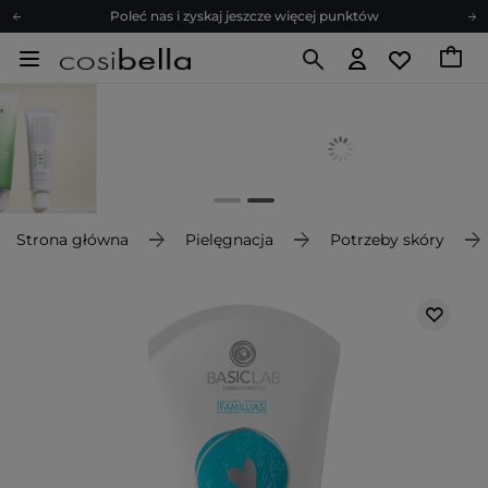
Poleć nas i zyskaj jeszcze więcej punktów
Zapisz się na newsletter pełen porad
Bezpłatne konsultacje kosmetologiczne
Z nami to możliwe! Realizacja zamówienia do 24h.
Poleć nas i zyskaj jeszcze więcej punktów
Zapisz się na newsletter pełen porad
Strona główna
Pielęgnacja
Potrzeby skóry