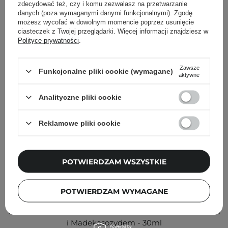
Inni klienci sprawdzali również
zdecydować też, czy i komu zezwalasz na przetwarzanie
danych (poza wymaganymi danymi funkcjonalnymi). Zgodę
możesz wycofać w dowolnym momencie poprzez usunięcie
ciasteczek z Twojej przeglądarki. Więcej informacji znajdziesz w
Polityce prywatności
.
Zawsze
Funkcjonalne pliki cookie (wymagane)
aktywne
Analityczne pliki cookie
Reklamowe pliki cookie
POTWIERDZAM WSZYSTKIE
WYBÓR KOSMETOLOGA
POTWIERDZAM WYMAGANE
Geek & Gorgeous - Stress Less Beta Glukan +
Madecassoside - 0.5% - Żelowe Serum z Beta-Glukanem
i Madekasozydem - 30ml