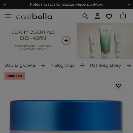
Poleć nas i zyskaj jeszcze więcej punktów
Zapisz się na newsletter pełen porad
Bezpłatne konsultacje kosmetologiczne
Z nami to możliwe! Realizacja zamówienia do 24h.
Poleć nas i zyskaj jeszcze więcej punktów
Zapisz się na newsletter pełen porad
Strona główna
Pielęgnacja
Potrzeby skóry
PROMOCJA