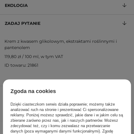
EKOLOGIA
ZADAJ PYTANIE
Krem z kwasem glikolowym, ekstraktami roślinnymi i
pantenolem
119,80 zł
/
100 ml
, w tym VAT
ID towaru: 21861
59,90 zł
99,90 zł
Zgoda na cookies
/
szt.
Dzięki ciasteczkom serwis działa poprawnie; możemy także
DODAJ DO KOSZYKA
analizować ruch na stronie i prezentować Ci spersonalizowane
reklamy. Poniżej możesz sprawdzić, jakie dane i w jakim celu są
zbierane zarówno przez nas, jak i naszych partnerów. Możesz
zdecydować też, czy i komu zezwalasz na przetwarzanie
Inni klienci sprawdzali również
danych (poza wymaganymi danymi funkcjonalnymi). Zgodę