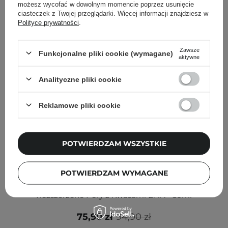
możesz wycofać w dowolnym momencie poprzez usunięcie
ciasteczek z Twojej przeglądarki. Więcej informacji znajdziesz w
Polityce prywatności
.
Zawsze
Funkcjonalne pliki cookie (wymagane)
aktywne
Analityczne pliki cookie
Reklamowe pliki cookie
POTWIERDZAM WSZYSTKIE
PROMOCJA
POTWIERDZAM WYMAGANE
Medicube - Zero Pore One-day Cream - Krem na
Rozszerzone Pory z Kwasami BHA - 50ml
75,90 zł
94,90 zł