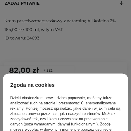
ZADAJ PYTANIE
Krem przeciwzmarszczkowy z witaminą A i kofeiną 2%
164,00 zł
/
100 ml
, w tym VAT
ID towaru: 24693
82,00 zł
/
szt.
DODAJ DO KOSZYKA
Zgoda na cookies
Dzięki ciasteczkom serwis działa poprawnie; możemy także
analizować ruch na stronie i prezentować Ci spersonalizowane
Inni klienci sprawdzali również
reklamy. Poniżej możesz sprawdzić, jakie dane i w jakim celu są
zbierane zarówno przez nas, jak i naszych partnerów. Możesz
zdecydować też, czy i komu zezwalasz na przetwarzanie
danych (poza wymaganymi danymi funkcjonalnymi). Zgodę
możesz wycofać w dowolnym momencie poprzez usunięcie