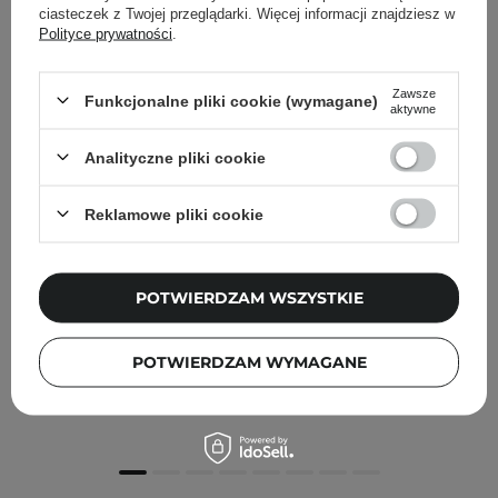
ciasteczek z Twojej przeglądarki. Więcej informacji znajdziesz w
Polityce prywatności
.
Zawsze
Funkcjonalne pliki cookie (wymagane)
aktywne
Analityczne pliki cookie
Reklamowe pliki cookie
PROMOCJA
POTWIERDZAM WSZYSTKIE
Kaine - Kombu Barrier Ampoule - Serum do Twarzy z
Ekstraktem z Kombucha - 30ml
POTWIERDZAM WYMAGANE
69,00 zł
89,00 zł