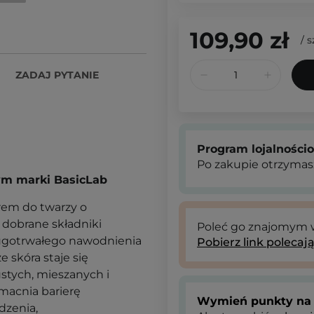
109,90 zł
/
s
ZADAJ PYTANIE
Program lojalności
Po zakupie otrzymas
cym marki BasicLab
krem do twarzy o
o dobrane składniki
Poleć go znajomym
ługotrwałego nawodnienia
Pobierz link polecaj
e skóra staje się
ustych
, mieszanych i
wzmacnia barierę
Wymień punkty na 
dzenia,