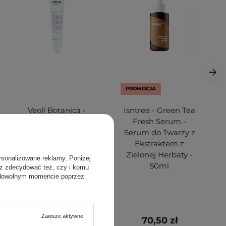
PROMOCJA
Veoli Botanica -
Isntree - Green Tea
Daily Calming
Fresh Serum -
Cream -
Serum do Twarzy z
Całodzienny Lekki
Ekstraktem z
Krem Kolący do
Zielonej Herbaty -
rsonalizowane reklamy. Poniżej
Twarzy - 75ml
50ml
sz zdecydować też, czy i komu
 dowolnym momencie poprzez
Zawsze aktywne
99,00 zł
70,50 zł