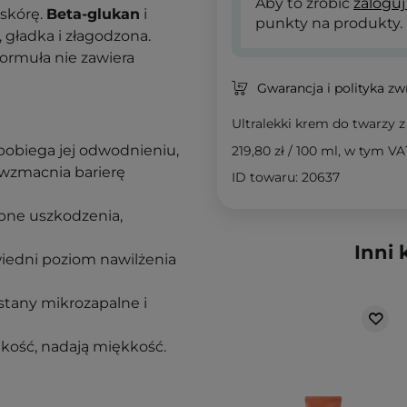
Aby to zrobić
zaloguj
 skórę.
Beta-glukan
i
punkty na produkty.
, gładka i złagodzona.
ormuła nie zawiera
Gwarancja i polityka z
Ultralekki krem do twarzy 
pobiega jej odwodnieniu,
219,80 zł
/
100 ml
, w tym VA
 wzmacnia barierę
ID towaru: 20637
bne uszkodzenia,
Inni 
iedni poziom nawilżenia
 stany mikrozapalne i
tkość, nadają miękkość.