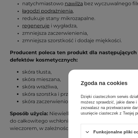
natychmiastowo
nawilża
bez wyczuwalnego film
łagodzi podrażnienia
,
redukuje stany mikrozapalne.
regeneruje
i wygładza,
zmniejsza zaczerwienienia,
zmniejsza szorstkość i dodaje miękkości.
Producent poleca ten produkt dla następujących 
defektów kosmetycznych:
skóra tłusta,
skóra mieszana,
Zgoda na cookies
skóra wrażliwa,
skóra szorstka i przesuszona,
Dzięki ciasteczkom serwis dzia
skóra zaczerwieniona i z podrażnieniami.
możesz sprawdzić, jakie dane i
zezwalasz na przetwarzanie d
Sposób użycia:
Niewielką ilość kremu nałóż na twarz
usunięcie ciasteczek z Twojej p
do całkowitego wchłonięcia. Stosuj na oczyszczoną s
wieczorem, w zależności od potrzeb
.
Funkcjonalne pliki 