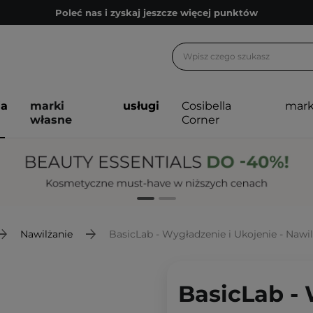
Poleć nas i zyskaj jeszcze więcej punktów
Zapisz się na newsletter pełen porad
Bezpłatne konsultacje kosmetologiczne
Z nami to możliwe! Realizacja zamówienia do 24h.
ja
marki
usługi
Cosibella
mark
Poleć nas i zyskaj jeszcze więcej punktów
własne
Corner
Zapisz się na newsletter pełen porad
Nawilżanie
BasicLab - Wygładzenie i Ukojenie - Nawil
BasicLab - 