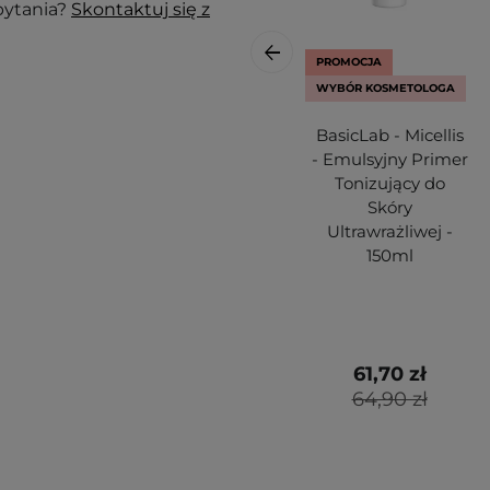
pytania?
Skontaktuj się z
PROMOCJA
WYBÓR KOSMETOLOGA
BasicLab - Micellis
- Emulsyjny Primer
Tonizujący do
Skóry
Ultrawrażliwej -
150ml
61,70 zł
64,90 zł