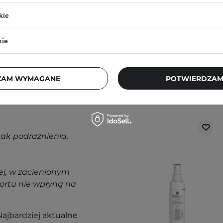
ą. Zajrzyj do naszego
99,90 zł
ęcej.
kie
kie
ZAM WYMAGANE
POTWIERDZAM
Klienci, którz
nak podrażnienia,
j, w zacienionym
ortu nie wpłyną na
ajbardziej aktualne