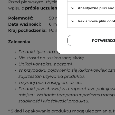
Przed pierwszym użyciem wykonaj próbę uczuleniow
wpisu o
próbie uczuleniowej
, aby dowiedzieć się wi
Analityczne pliki coo
Pojemność:
50 ml
Reklamowe pliki coo
Data ważności:
6 miesięcy od otwarcia.
Kraj pochodzenia:
Polska.
POTWIERD
Zalecenia:
Produkt tylko do użytku zewnętrznego.
Nie stosuj na uszkodzoną skórę.
Unikaj kontaktu z oczami.
W przypadku pojawienia się jakichkolwiek oz
zaprzestań używania produktu.
Trzymaj poza zasięgiem dzieci.
Produkt przechowuj w temperaturze pokojowe
miejscu. Wahania temperatur podczas transp
stabilność i właściwości produktu.
* Skład i opakowanie produktu mogą ulec zmianie. N