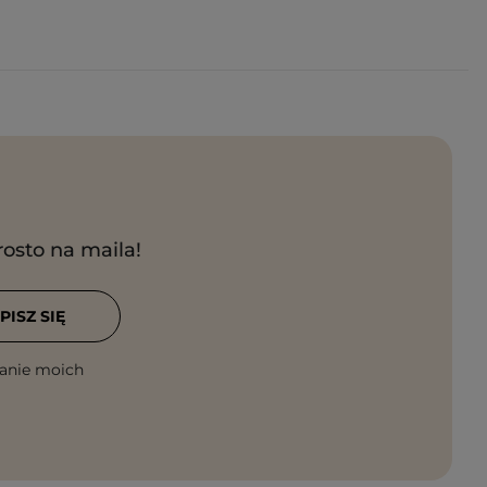
rosto na maila!
PISZ SIĘ
anie moich