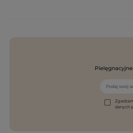
Pielęgnacyjne 
Podaj swój a
Zgadzam
danych p