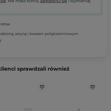
 się
. Nie masz konta,
zarejestruj się
i wymieniaj
wrotów
z ektoiną, seryną i kwasem poliglutaminowym
T
klienci sprawdzali również