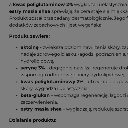
a
kwas poliglutaminow 2%
wygładza i uelastycznia
estry masła shea
sprawiają, że cera staje się miękka
Produkt został przebadany dermatologicznie. Jego f
dodatków zapachowych i jest wegańska.
Produkt zawiera:
ektoinę
-
zwiększa poziom nawilżenia skóry, za
nadaje zdrowego blasku, łagodzi podrażnienia,
hydrolipidową,
serynę 3%
- dogłębnie nawilża, r
egeneruje dro
wspomaga odbudowę bariery hydrolipidowej
,
kwas poliglutaminowy 2%
- utrzymuje odpow
skóry, wygładza i uelastycznia
,
beta-glukan
- wspomaga regenerację,
łagodzi
zaczerwienienia,
estry masła shea
- wygładzają, r
edukują szors
Działanie produktu: