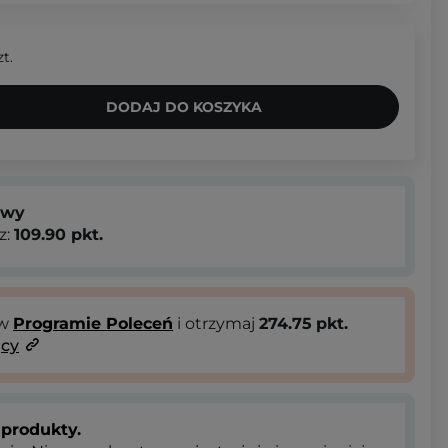
zt.
DODAJ DO KOSZYKA
owy
z:
109.90
pkt.
 w
Programie Poleceń
i otrzymaj
274.75
pkt.
ący
produkty.