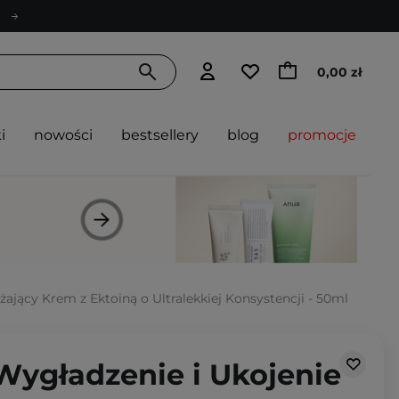
0,00 zł
i
nowości
bestsellery
blog
promocje
żający Krem z Ektoiną o Ultralekkiej Konsystencji - 50ml
Wygładzenie i Ukojenie