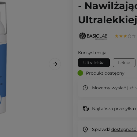
- Nawilżają
Ultralekkie
Konsystencja:
Ultralekka
Lekka
Produkt dostępny
Możemy wysłać już:
w
Najtańsza przesyłka o
Sprawdź
dostępność