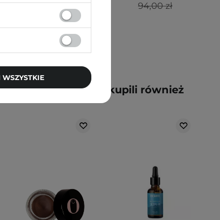
94,00 zł
 WSZYSTKIE
y kupili ten produkt, kupili również