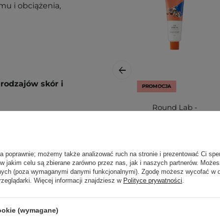
u i obciążenia,
rodzajów skór i
PROMOCJA
Round Lab -
Soybean
Panthenol Cream -
Nawilżający Krem
do Twarzy z
ła poprawnie; możemy także analizować ruch na stronie i prezentować Ci spe
Pantenolem i
 w jakim celu są zbierane zarówno przez nas, jak i naszych partnerów. Może
Ceramidami -
anych (poza wymaganymi danymi funkcjonalnymi). Zgodę możesz wycofać w
, szyję i dekolt, wmasuj
rzeglądarki. Więcej informacji znajdziesz w
Polityce prywatności
.
80ml
kórę rano lub/i
cookie (wymagane)
59,90 zł