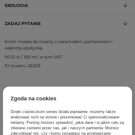
EKOLOGIA
ZADAJ PYTANIE
Krem-maska do twarzy z ceramidem, pantenolem i
wąkrotą azjatycką
90,10 zł
/
100 ml
, w tym VAT
ID towaru: 26053
90,10 zł
106,00 zł
/
szt.
Zgoda na cookies
DODAJ DO KOSZYKA
Dzięki ciasteczkom serwis działa poprawnie; możemy także
analizować ruch na stronie i prezentować Ci spersonalizowane
reklamy. Poniżej możesz sprawdzić, jakie dane i w jakim celu są
Inni klienci sprawdzali również
zbierane zarówno przez nas, jak i naszych partnerów. Możesz
zdecydować też, czy i komu zezwalasz na przetwarzanie