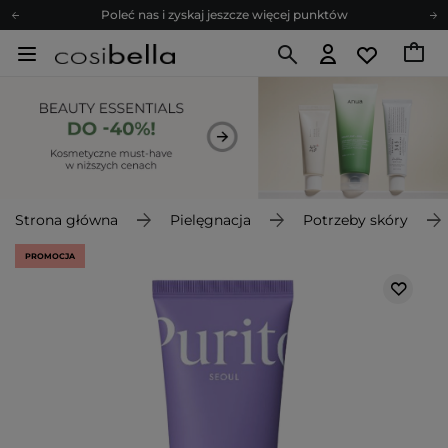
Poleć nas i zyskaj jeszcze więcej punktów
Zapisz się na newsletter pełen porad
Bezpłatne konsultacje kosmetologiczne
Z nami to możliwe! Realizacja zamówienia do 24h.
Poleć nas i zyskaj jeszcze więcej punktów
Zapisz się na newsletter pełen porad
Strona główna
Pielęgnacja
Potrzeby skóry
PROMOCJA