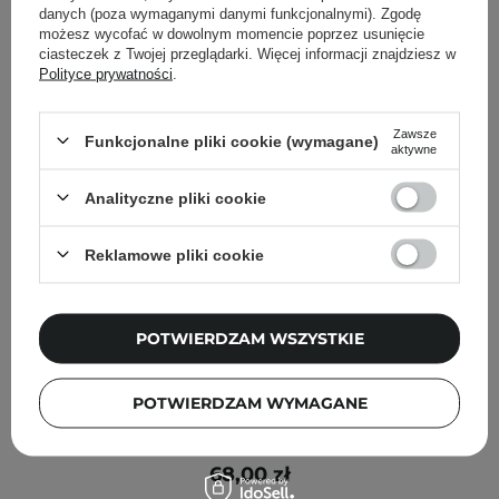
danych (poza wymaganymi danymi funkcjonalnymi). Zgodę
możesz wycofać w dowolnym momencie poprzez usunięcie
ciasteczek z Twojej przeglądarki. Więcej informacji znajdziesz w
Polityce prywatności
.
Zawsze
Funkcjonalne pliki cookie (wymagane)
aktywne
Analityczne pliki cookie
Reklamowe pliki cookie
POTWIERDZAM WSZYSTKIE
Transparent Lab - ZI-K Cica Repairing Balm -
POTWIERDZAM WYMAGANE
Regenerujący Balsam do Twarzy i Ciała - 100ml
68,00 zł