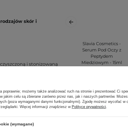
rodzajów skór i
Slavia Cosmetics -
Serum Pod Oczy z
Peptydem
Miedziowym - 15ml
czyszczoną i stonizowaną
ą. Zajrzyj do naszego
ęcej.
ła poprawnie; możemy także analizować ruch na stronie i prezentować Ci spe
 w jakim celu są zbierane zarówno przez nas, jak i naszych partnerów. Może
anych (poza wymaganymi danymi funkcjonalnymi). Zgodę możesz wycofać w
rzeglądarki. Więcej informacji znajdziesz w
Polityce prywatności
.
149,00 zł
cookie (wymagane)