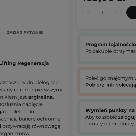
ZADAJ PYTANIE
Program lojalności
Po zakupie otrzymas
Lifting Regeneracja
Poleć go znajomym
zeznaczony do pielęgnacji
Pobierz link polecaj
lecany cerom z pierwszymi
dnikiem jest
argirelina
,
Rozluźnia napięcie
Wymień punkty na 
ga pogłębianiu
Aby to zrobić
zaloguj
cniają barierę ochronną
punkty na produkty.
i
przywracają równowagę
roorganizmów