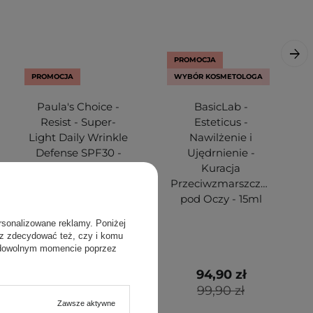
PROMOCJA
PROMOCJA
WYBÓR KOSMETOLOGA
Paula's Choice -
BasicLab -
Resist - Super-
Esteticus -
Light Daily Wrinkle
Nawilżenie i
Defense SPF30 -
Ujędrnienie -
Lekki Krem
Kuracja
Przeciwzmarszczkowy
Przeciwzmarszczkowa
z Filtrem
pod Oczy - 15ml
Przeciwsłonecznym
rsonalizowane reklamy. Poniżej
- 60ml
sz zdecydować też, czy i komu
 dowolnym momencie poprzez
164,00 zł
94,90 zł
205,00 zł
99,90 zł
Zawsze aktywne