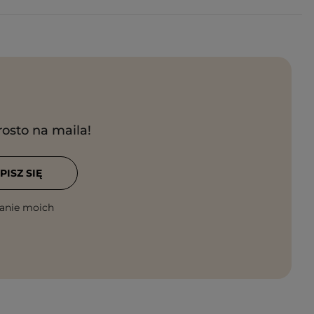
rosto na maila!
PISZ SIĘ
anie moich