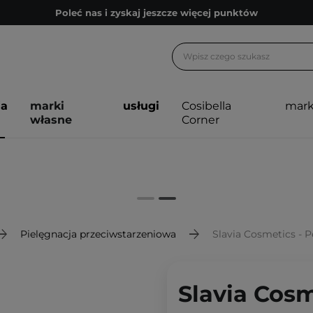
Poleć nas i zyskaj jeszcze więcej punktów
Zapisz się na newsletter pełen porad
Bezpłatne konsultacje kosmetologiczne
Z nami to możliwe! Realizacja zamówienia do 24h.
ja
marki
usługi
Cosibella
mark
Poleć nas i zyskaj jeszcze więcej punktów
własne
Corner
Zapisz się na newsletter pełen porad
Pielęgnacja przeciwstarzeniowa
Slavia Cosmetics - 
Slavia Cos