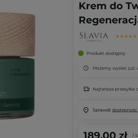
Krem do Twa
Regeneracj
Produkt dostępny
Możemy wysłać już:
w
Najtańsza przesyłka o
Sprawdź
dostępność
189,00 zł
/
s