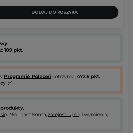
DODAJ DO KOSZYKA
owy
z:
189
pkt.
 w
Programie Poleceń
i otrzymaj
472.5
pkt.
ący
produkty.
 się
. Nie masz konta,
zarejestruj się
i wymieniaj