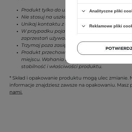
Produkt tylko do użytku zewnętrznego.
Analityczne pliki coo
Nie stosuj na uszkodzoną skórę.
Unikaj kontaktu z oczami.
Reklamowe pliki coo
W przypadku pojawienia się jakichkolwiek oz
zaprzestań używania produktu.
Trzymaj poza zasięgiem dzieci.
POTWIERD
Produkt przechowuj w temperaturze pokojowe
miejscu. Wahania temperatur podczas transp
stabilność i właściwości produktu.
* Skład i opakowanie produktu mogą ulec zmianie. N
informacje znajdziesz zawsze na opakowaniu. Masz 
nami.