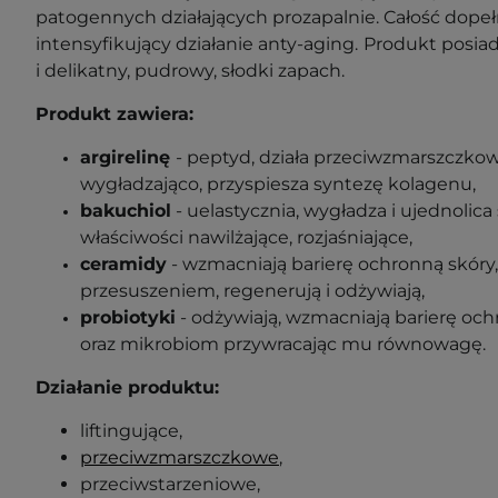
patogennych działających prozapalnie. Całość dope
intensyfikujący działanie anty-aging.
Produkt posia
i delikatny, pudrowy, słodki zapach.
Produkt zawiera:
argirelinę
-
peptyd, działa przeciwzmarszczkowo,
wygładzająco, przyspiesza syntezę kolagenu,
bakuchiol
-
uelastycznia, wygładza i ujednolica
właściwości nawilżające, rozjaśniające,
ceramidy
-
wzmacniają barierę ochronną skóry,
przesuszeniem, regenerują i odżywiają
,
probiotyki
- odżywiają, wzmacniają barierę och
oraz
mikrobiom przywracając mu równowagę.
Działanie produktu:
liftingujące,
przeciwzmarszczkowe
,
przeciwstarzeniowe,