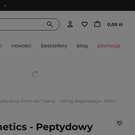
0,00 zł
i
nowości
bestsellery
blog
promocje
Peptydowy Krem do Twarzy - Lifting Regeneracja - 50ml
metics - Peptydowy