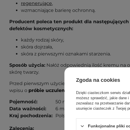
regenerujące
,
wzmacniające barierę ochronną.
Producent poleca ten produkt dla następujących 
defektów kosmetycznych:
każdy rodzaj skóry,
skóra dojrzała,
skóra z pierwszymi oznakami starzenia.
Sposób użycia:
Nałóż odpowiednią ilość kremu na o
skórę twarzy.
Zgoda na cookies
Przed pierwszym użyciem wykonaj próbę uczuleniow
wpisu o
próbie uczuleniowej
, aby dowiedzieć się wi
Dzięki ciasteczkom serwis dzia
możesz sprawdzić, jakie dane i
Pojemność:
50 ml
zezwalasz na przetwarzanie d
Data ważności:
6 miesięcy od otwarcia.
usunięcie ciasteczek z Twojej p
Kraj pochodzenia:
Polska.
Funkcjonalne pliki 
Zalecenia: