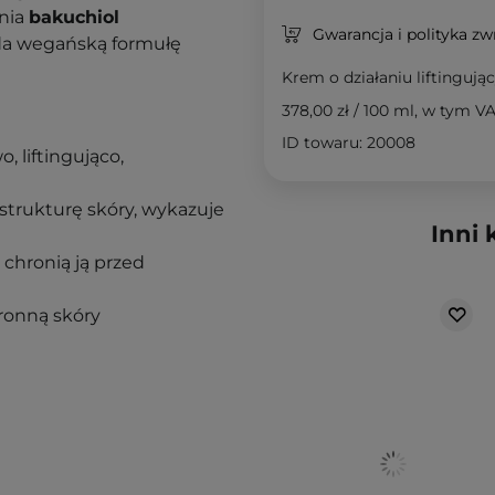
łnia
bakuchiol
Gwarancja i polityka z
da wegańską formułę
Krem o działaniu liftinguj
378,00 zł
/
100 ml
, w tym V
ID towaru: 20008
 liftingująco,
 strukturę skóry, wykazuje
Inni 
 chronią ją przed
ronną skóry