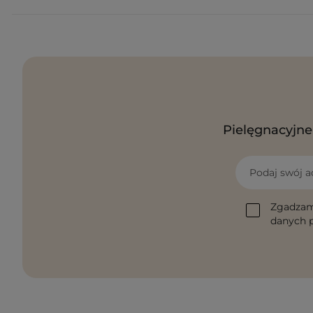
Pielęgnacyjne 
Podaj swój a
Zgadzam
danych p