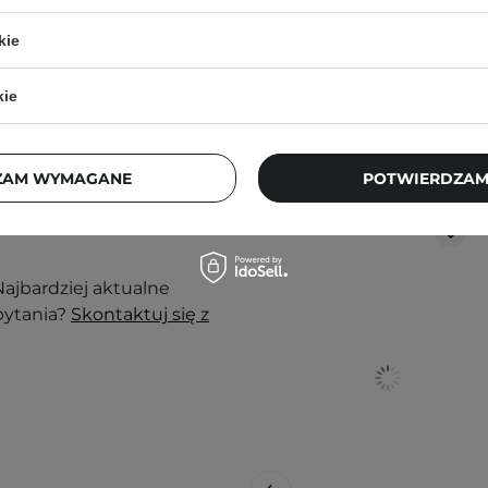
kie
kie
nak podrażnienia,
Klienci, którz
ZAM WYMAGANE
POTWIERDZAM
j, w zacienionym
ortu nie wpłyną na
ajbardziej aktualne
pytania?
Skontaktuj się z