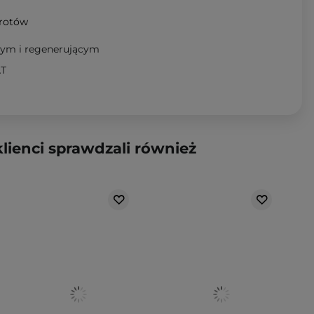
wrotów
ącym i regenerującym
AT
klienci sprawdzali również