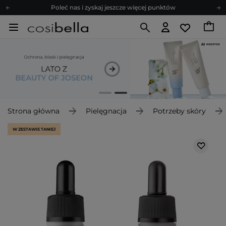
Poleć nas i zyskaj jeszcze więcej punktów
Zapisz się na newsletter pełen porad
Bezpłatne konsultacje kosmetologiczne
Z nami to możliwe! Realizacja zamówienia do 24h.
Poleć nas i zyskaj jeszcze więcej punktów
Zapisz się na newsletter pełen porad
Strona główna
Pielęgnacja
Potrzeby skóry
W ZESTAWIE TANIEJ