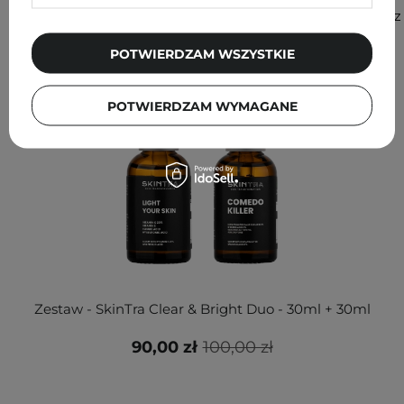
Zobacz
więcej
POTWIERDZAM WSZYSTKIE
POTWIERDZAM WYMAGANE
Zestaw - SkinTra Clear & Bright Duo - 30ml + 30ml
90,00 zł
100,00 zł