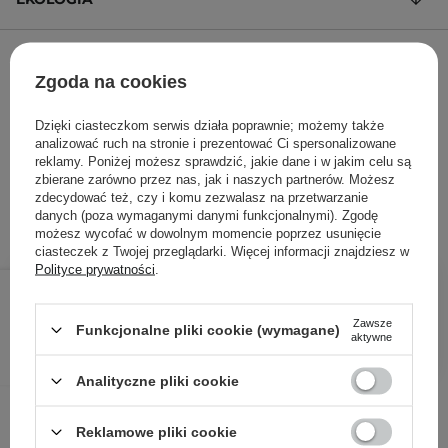
ZADAJ PYTANIE
Zgoda na cookies
Serum z witaminą C i peeling kwasowy w zestawie
Dzięki ciasteczkom serwis działa poprawnie; możemy także
analizować ruch na stronie i prezentować Ci spersonalizowane
261,00 zł
/
100 ml
, w tym VAT
reklamy. Poniżej możesz sprawdzić, jakie dane i w jakim celu są
ID towaru: 27250
zbierane zarówno przez nas, jak i naszych partnerów. Możesz
zdecydować też, czy i komu zezwalasz na przetwarzanie
danych (poza wymaganymi danymi funkcjonalnymi). Zgodę
możesz wycofać w dowolnym momencie poprzez usunięcie
ciasteczek z Twojej przeglądarki. Więcej informacji znajdziesz w
Polityce prywatności
.
78,30 zł
87,00 zł
/
szt.
Zawsze
Funkcjonalne pliki cookie (wymagane)
DODAJ DO KOSZYKA
aktywne
Analityczne pliki cookie
Inni klienci sprawdzali również
Reklamowe pliki cookie