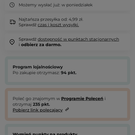
Możemy wysłać już:
w poniedziałek
Najtańsza przesyłka od: 4,99 zł.
Sprawdź
czas i koszt wysyłki.
Sprawdź
dostępność w punktach stacjonarnych
i
odbierz za darmo.
Program lojalnościowy
Po zakupie otrzymasz:
94
pkt.
Poleć go znajomym w
Programie Poleceń
i
otrzymaj
235
pkt.
Pobierz link polecający
Wymień punkty na produkty.