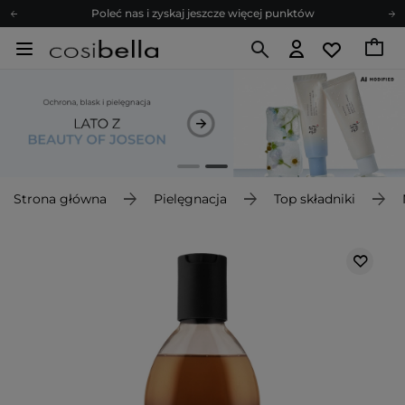
Poleć nas i zyskaj jeszcze więcej punktów
Zapisz się na newsletter pełen porad
Bezpłatne konsultacje kosmetologiczne
Z nami to możliwe! Realizacja zamówienia do 24h.
Poleć nas i zyskaj jeszcze więcej punktów
Zapisz się na newsletter pełen porad
Strona główna
Pielęgnacja
Top składniki