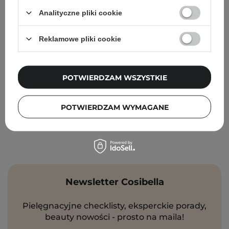
Nacomi - Dermo - Proteinowy Krem do Twarzy i Ciała
Analityczne pliki cookie
dla Skóry Atopowej, Suchej i Podrażnionej - 150ml
31,00 zł
Reklamowe pliki cookie
POTWIERDZAM WSZYSTKIE
POTWIERDZAM WYMAGANE
Newsletter Cosibella
Pielęgnacyjne checklisty, eksperckie porady,
beauty nowości - prosto na maila!