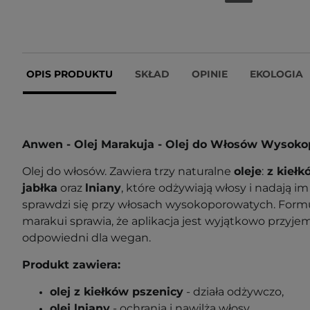
OPIS PRODUKTU
SKŁAD
OPINIE
EKOLOGIA
Anwen - Olej Marakuja - Olej do Włosów Wysok
Olej do włosów. Zawiera trzy naturalne
oleje
:
z kiełk
jabłka
oraz
lniany
, które odżywiają włosy i nadają im
sprawdzi się przy włosach wysokoporowatych. For
marakui sprawia, że aplikacja jest wyjątkowo przyje
odpowiedni dla wegan.
Produkt zawiera:
olej z kiełków pszenicy
- działa odżywczo,
olej lniany
- ochrania i nawilża włosy,