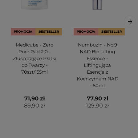
PROMOCJA
BESTSELLER
PROMOCJA
BESTSELLER
Medicube - Zero
Numbuzin - No.9
Pore Pad 2.0 -
NAD Bio Lifting
Złuszczające Płatki
Essence -
do Twarzy -
Liftingująca
70szt/155ml
Esencja z
Koenzymem NAD
- 50ml
71,90 zł
77,90 zł
89,90 zł
129,90 zł