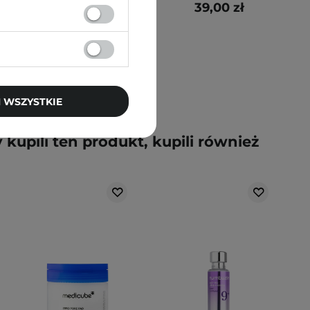
36,00 zł
39,00 zł
 WSZYSTKIE
y kupili ten produkt, kupili również