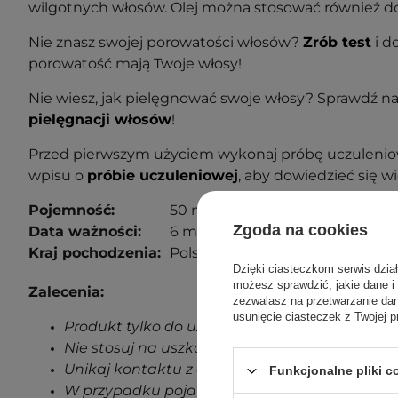
wilgotnych włosów. Olej można stosować również do t
Nie znasz swojej porowatości włosów?
Zrób test
i d
porowatość mają Twoje włosy!
Nie wiesz, jak pielęgnować swoje włosy? Sprawdź n
pielęgnacji włosów
!
Przed pierwszym użyciem wykonaj próbę uczuleniow
wpisu o
próbie uczuleniowej
, aby dowiedzieć się wi
Pojemność:
50 ml
Zgoda na cookies
Data ważności:
6 miesięcy od otwarcia
Kraj pochodzenia:
Polska
Dzięki ciasteczkom serwis dzia
możesz sprawdzić, jakie dane i
Zalecenia:
zezwalasz na przetwarzanie d
usunięcie ciasteczek z Twojej p
Produkt tylko do użytku zewnętrznego.
Nie stosuj na uszkodzoną skórę.
Unikaj kontaktu z oczami.
Funkcjonalne pliki 
W przypadku pojawienia się jakichkolwiek oz