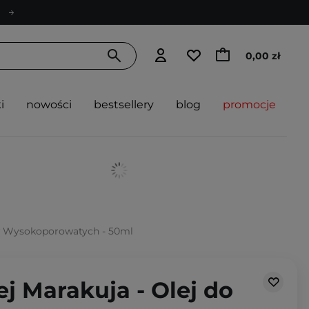
0,00 zł
i
nowości
bestsellery
blog
promocje
ów Wysokoporowatych - 50ml
j Marakuja - Olej do