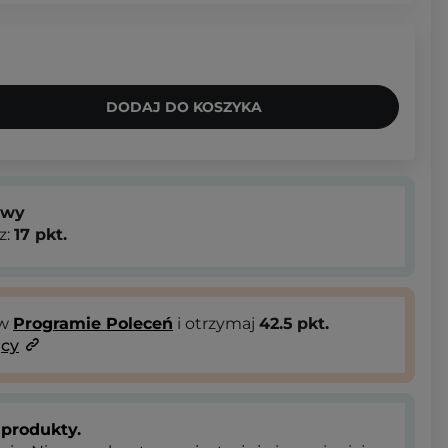
DODAJ DO KOSZYKA
owy
z:
17
pkt.
 w
Programie Poleceń
i otrzymaj
42.5
pkt.
ący
produkty.