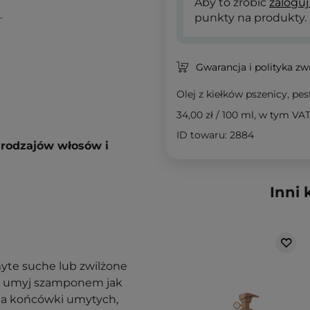
Aby to zrobić
zaloguj
.
punkty na produkty.
Gwarancja i polityka z
Olej z kiełków pszenicy, pest
34,00 zł
/
100 ml
, w tym VA
ID towaru: 2884
 rodzajów włosów i
Inni 
myte suche lub zwilżone
e umyj szamponem jak
) na końcówki umytych,