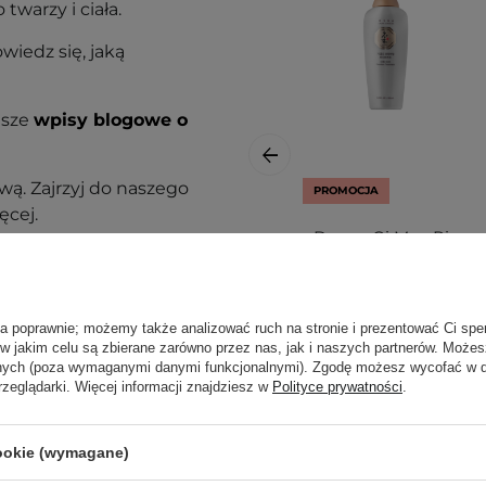
warzy i ciała.
owiedz się, jaką
asze
wpisy blogowe o
ą. Zajrzyj do naszego
PROMOCJA
ęcej.
Daeng Gi Meo Ri -
Ki Gold Premium
Treatment -
Wzmacniająca
ła poprawnie; możemy także analizować ruch na stronie i prezentować Ci spe
Kuracja do Włosów
 w jakim celu są zbierane zarówno przez nas, jak i naszych partnerów. Może
Suchych i
anych (poza wymaganymi danymi funkcjonalnymi). Zgodę możesz wycofać w
Łamliwych - 500ml
rzeglądarki. Więcej informacji znajdziesz w
Polityce prywatności
.
cookie (wymagane)
nak podrażnienia,