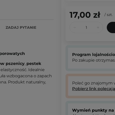
17,00 zł
/
szt.
ZADAJ PYTANIE
oporowatych
Program lojalności
Po zakupie otrzymas
ów pszenicy
,
pestek
 elastyczność. Idealnie
muła wzbogacona o zapach
mna. Produkt naturalny,
Poleć go znajomym
Pobierz link polecaj
Wymień punkty na 