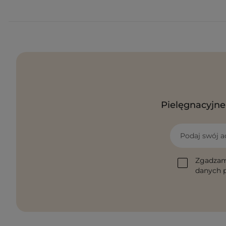
Pielęgnacyjne 
Podaj swój a
Zgadzam
danych p