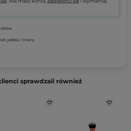
 się
. Nie masz konta,
zarejestruj się
i wymieniaj
wrotów
ek jabłka i lniany
T
klienci sprawdzali również