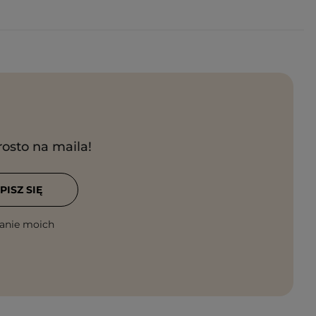
rosto na maila!
PISZ SIĘ
anie moich