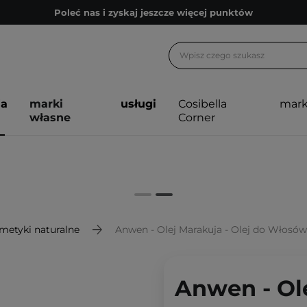
Poleć nas i zyskaj jeszcze więcej punktów
Zapisz się na newsletter pełen porad
Bezpłatne konsultacje kosmetologiczne
Z nami to możliwe! Realizacja zamówienia do 24h.
ja
marki
usługi
Cosibella
mark
Poleć nas i zyskaj jeszcze więcej punktów
własne
Corner
Zapisz się na newsletter pełen porad
metyki naturalne
Anwen - Olej Marakuja - Olej do Włos
Anwen - Ole