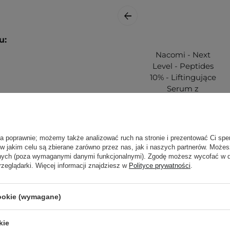
u:
Nacomi - Next
Level - Peptides
10% - Liftingujące
Serum z
Peptydami 10% -
30ml
 wklep w skórę pod oczami.
ła poprawnie; możemy także analizować ruch na stronie i prezentować Ci spe
 w jakim celu są zbierane zarówno przez nas, jak i naszych partnerów. Może
ą. Zajrzyj do naszego
anych (poza wymaganymi danymi funkcjonalnymi). Zgodę możesz wycofać w
ęcej.
36,00 zł
rzeglądarki. Więcej informacji znajdziesz w
Polityce prywatności
.
cookie (wymagane)
kie