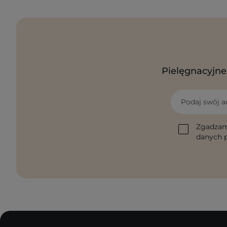
Pielęgnacyjne 
Podaj swój a
Zgadzam
danych p