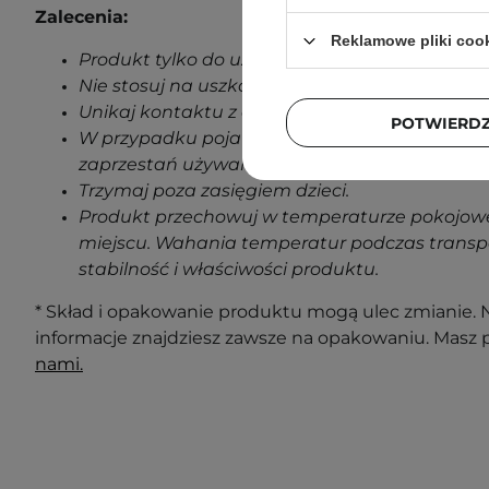
Zalecenia:
Reklamowe pliki coo
Produkt tylko do użytku zewnętrznego.
Nie stosuj na uszkodzoną skórę.
Unikaj kontaktu z oczami.
POTWIERD
W przypadku pojawienia się jakichkolwiek oz
zaprzestań używania produktu.
Trzymaj poza zasięgiem dzieci.
Produkt przechowuj w temperaturze pokojowe
miejscu. Wahania temperatur podczas transp
stabilność i właściwości produktu.
* Skład i opakowanie produktu mogą ulec zmianie. N
informacje znajdziesz zawsze na opakowaniu. Masz 
nami.