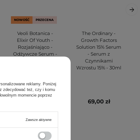
NOWOŚĆ
PRZECENA
Veoli Botanica -
The Ordinary -
Elixir Of Youth -
Growth Factors
Rozjaśniająco -
Solution 15% Serum
Odżywcze Serum -
- Serum z
30ml OUTLET
Czynnikami
Wzrostu 15% - 30ml
rsonalizowane reklamy. Poniżej
sz zdecydować też, czy i komu
 dowolnym momencie poprzez
139,00 zł
69,00 zł
199,00 zł
Zawsze aktywne