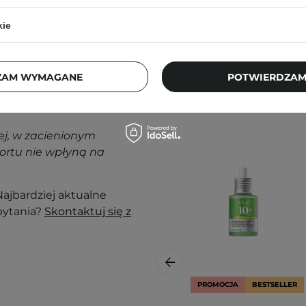
kie
Klienci, którz
ZAM WYMAGANE
POTWIERDZAM
nak podrażnienia,
j, w zacienionym
ortu nie wpłyną na
ajbardziej aktualne
pytania?
Skontaktuj się z
PROMOCJA
BESTSELLER