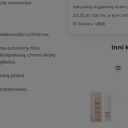
bazie surowców
Naturalny Arganowy Krem 
213,33 zł
/
100 ml
, w tym VA
ID towaru: 4805
właściwości ochronne,
Inni 
rze ochronny film,
rolipidową, chroni skórę
gładza,
skórę przed
starzeniowo.