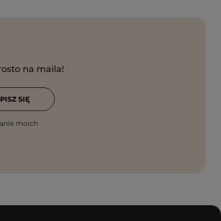
rosto na maila!
PISZ SIĘ
anie moich