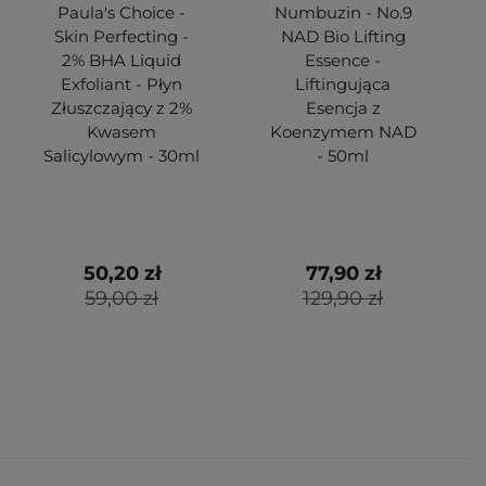
Paula's Choice -
Numbuzin - No.9
Skin Perfecting -
NAD Bio Lifting
2% BHA Liquid
Essence -
Exfoliant - Płyn
Liftingująca
Złuszczający z 2%
Esencja z
Kwasem
Koenzymem NAD
Salicylowym - 30ml
- 50ml
50,20 zł
77,90 zł
59,00 zł
129,90 zł