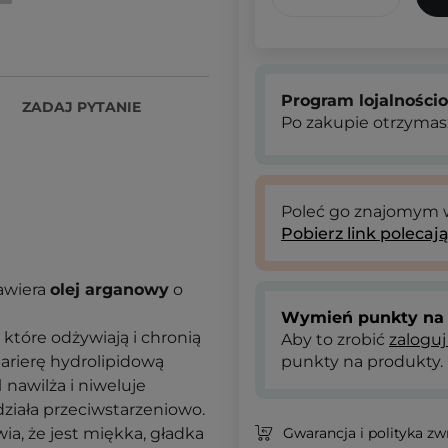
Program lojalności
ZADAJ PYTANIE
Po zakupie otrzymas
Poleć go znajomym
Pobierz link polecaj
awiera
olej arganowy
o
Wymień punkty na 
, które odżywiają i chronią
Aby to zrobić
zaloguj
arierę hydrolipidową
punkty na produkty.
l
nawilża i niweluje
działa przeciwstarzeniowo.
ia, że jest miękka, gładka
Gwarancja i polityka z