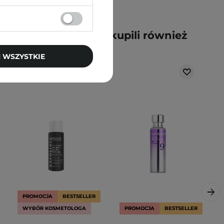
y kupili ten produkt, kupili również
 WSZYSTKIE
PROMOCJA
BESTSELLER
WYBÓR KOSMETOLOGA
PROMOCJA
BESTSELLER