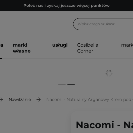
Poleć nas i zyskaj jeszcze więcej punktów
Zapisz się na newsletter pełen porad
Bezpłatne konsultacje kosmetologiczne
Z nami to możliwe! Realizacja zamówienia do 24h.
ja
marki
usługi
Cosibella
mark
Poleć nas i zyskaj jeszcze więcej punktów
własne
Corner
Zapisz się na newsletter pełen porad
Nawilżanie
Nacomi - Naturalny Arganowy Krem pod 
Nacomi - N