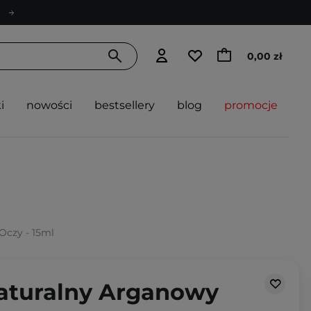
0,00 zł
i
nowości
bestsellery
blog
promocje
Oczy - 15ml
aturalny Arganowy