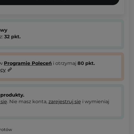
owy
z:
32
pkt.
 w
Programie Poleceń
i otrzymaj
80
pkt.
ący
produkty.
 się
. Nie masz konta,
zarejestruj się
i wymieniaj
wrotów