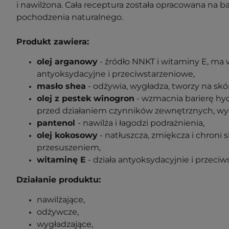
i nawilżona.
Cała receptura została opracowana na 
pochodzenia naturalnego
.
Produkt zawiera:
olej arganowy
- źródło NNKT i witaminy E, ma 
antyoksydacyjne i przeciwstarzeniowe,
masło shea
- odżywia, wygładza, tworzy na skó
olej z pestek winogron
- wzmacnia barierę hyd
przed działaniem czynników zewnętrznych, wy
pantenol
- nawilża i łagodzi podrażnienia,
olej kokosowy
- natłuszcza, zmiękcza i chroni 
przesuszeniem,
witaminę E
- działa antyoksydacyjnie i przeciw
Działanie produktu:
nawilżające,
odżywcze,
wygładzające,