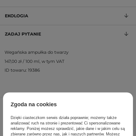
EKOLOGIA
ZADAJ PYTANIE
Wegańska ampułka do twarzy
147,00 zł
/
100 ml
, w tym VAT
ID towaru: 19386
73,50 zł
105,00 zł
/
szt.
Zgoda na cookies
DODAJ DO KOSZYKA
Dzięki ciasteczkom serwis działa poprawnie; możemy także
analizować ruch na stronie i prezentować Ci spersonalizowane
reklamy. Poniżej możesz sprawdzić, jakie dane i w jakim celu są
zbierane zarówno przez nas, jak i naszych partnerów. Możesz