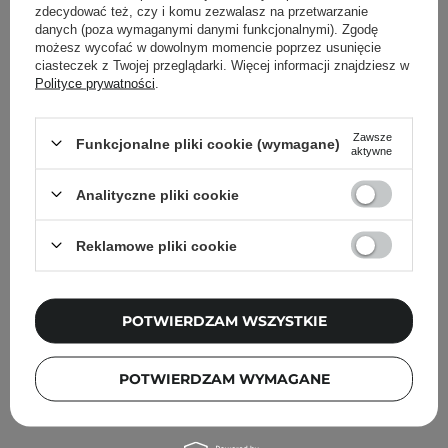
Inni klienci sprawdzali również
zdecydować też, czy i komu zezwalasz na przetwarzanie
danych (poza wymaganymi danymi funkcjonalnymi). Zgodę
możesz wycofać w dowolnym momencie poprzez usunięcie
ciasteczek z Twojej przeglądarki. Więcej informacji znajdziesz w
Polityce prywatności
.
Zawsze
Funkcjonalne pliki cookie (wymagane)
aktywne
Analityczne pliki cookie
Reklamowe pliki cookie
POTWIERDZAM WSZYSTKIE
POTWIERDZAM WYMAGANE
Medi-Peel - Peptide 9 Vitanol Cream Pro - Krem do
Twarzy z Peptydami i Kompleksem Witamin - 50ml