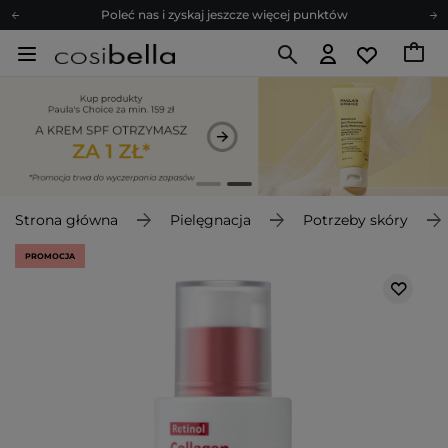
Poleć nas i zyskaj jeszcze więcej punktów
Zapisz się na newsletter pełen porad
Bezpłatne konsultacje kosmetologiczne
Z nami to możliwe! Realizacja zamówienia do 24h.
Poleć nas i zyskaj jeszcze więcej punktów
Zapisz się na newsletter pełen porad
Strona główna
Pielęgnacja
Potrzeby skóry
PROMOCJA