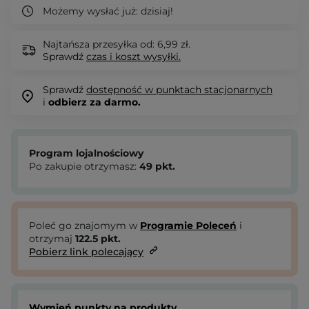
Możemy wysłać już:
dzisiaj!
Najtańsza przesyłka od: 6,99 zł.
Sprawdź
czas i koszt wysyłki.
Sprawdź
dostępność w punktach stacjonarnych
i
odbierz za darmo.
Program lojalnościowy
Po zakupie otrzymasz:
49
pkt.
Poleć go znajomym w
Programie Poleceń
i
otrzymaj
122.5
pkt.
Pobierz link polecający
Wymień punkty na produkty.