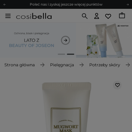
Poleć nas i zyskaj jeszcze więcej punktów
Zapisz się na newsletter pełen porad
Bezpłatne konsultacje kosmetologiczne
Z nami to możliwe! Realizacja zamówienia do 24h.
Poleć nas i zyskaj jeszcze więcej punktów
Zapisz się na newsletter pełen porad
Strona główna
Pielęgnacja
Potrzeby skóry