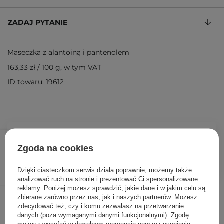
ZADAJ PYTANIE
Maseczka z alantoiną i pantenolem
163,33 zł
/
100 g
, w tym VAT
ID towaru: 19612
49,00 zł
/
szt.
Zgoda na cookies
DODAJ DO KOSZYKA
Dzięki ciasteczkom serwis działa poprawnie; możemy także
analizować ruch na stronie i prezentować Ci spersonalizowane
reklamy. Poniżej możesz sprawdzić, jakie dane i w jakim celu są
Inni klienci sprawdzali również
zbierane zarówno przez nas, jak i naszych partnerów. Możesz
zdecydować też, czy i komu zezwalasz na przetwarzanie
danych (poza wymaganymi danymi funkcjonalnymi). Zgodę
możesz wycofać w dowolnym momencie poprzez usunięcie