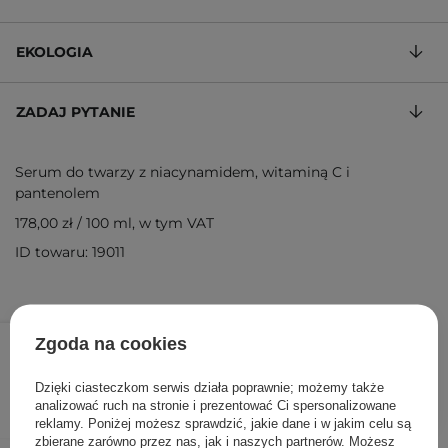
EKOLOGIA
ZADAJ PYTANIE
Serum do twarzy z niacynamidem, witaminą C i
pantenolem
178,00 zł
/
100 ml
, w tym VAT
ID towaru: 19011
53,40 zł
89,00 zł
/
szt.
Zgoda na cookies
DODAJ DO KOSZYKA
Dzięki ciasteczkom serwis działa poprawnie; możemy także
analizować ruch na stronie i prezentować Ci spersonalizowane
reklamy. Poniżej możesz sprawdzić, jakie dane i w jakim celu są
zbierane zarówno przez nas, jak i naszych partnerów. Możesz