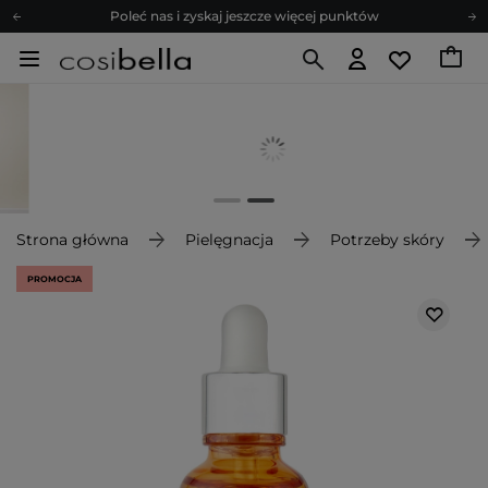
Poleć nas i zyskaj jeszcze więcej punktów
Zapisz się na newsletter pełen porad
Bezpłatne konsultacje kosmetologiczne
Z nami to możliwe! Realizacja zamówienia do 24h.
Poleć nas i zyskaj jeszcze więcej punktów
Zapisz się na newsletter pełen porad
Strona główna
Pielęgnacja
Potrzeby skóry
PROMOCJA