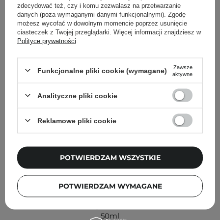
Inni klienci sprawdzali również
zdecydować też, czy i komu zezwalasz na przetwarzanie
danych (poza wymaganymi danymi funkcjonalnymi). Zgodę
możesz wycofać w dowolnym momencie poprzez usunięcie
ciasteczek z Twojej przeglądarki. Więcej informacji znajdziesz w
Polityce prywatności
.
Zawsze
Funkcjonalne pliki cookie (wymagane)
aktywne
Analityczne pliki cookie
Reklamowe pliki cookie
POTWIERDZAM WSZYSTKIE
PROMOCJA
POTWIERDZAM WYMAGANE
HEVEBLUE - Black Yuja Bean Water Sun Essence SPF
50+ PA++++ - Nawilżający Krem do Twarzy z Filtrem -
50ml