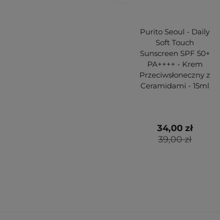
Purito Seoul - Daily
Soft Touch
Sunscreen SPF 50+
PA++++ - Krem
Przeciwsłoneczny z
Ceramidami - 15ml
34,00 zł
39,00 zł