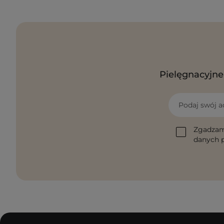
Pielęgnacyjne 
Podaj swój a
Zgadzam
danych p