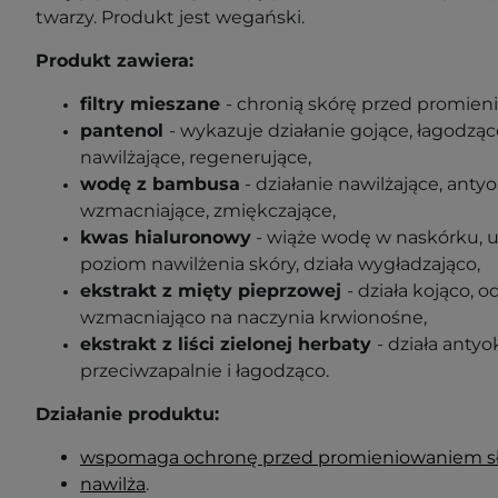
twarzy. Produkt jest wegański.
Produkt zawiera:
filtry mieszane
- chronią skórę przed promie
pantenol
-
wykazuje działanie gojące, łagodząc
nawilżające, regenerujące
,
wodę z bambusa
- działanie nawilżające, anty
wzmacniające, zmiękczające,
kwas hialuronowy
-
wiąże wodę w naskórku, 
poziom nawilżenia skóry, działa wygładzająco
,
ekstrakt z mięty pieprzowej
-
działa kojąco, o
wzmacniająco na naczynia krwionośne,
ekstrakt z liści zielonej herbaty
-
działa antyo
przeciwzapalnie i łagodząco.
Działanie produktu:
wspomaga ochronę przed promieniowaniem 
nawilża
.