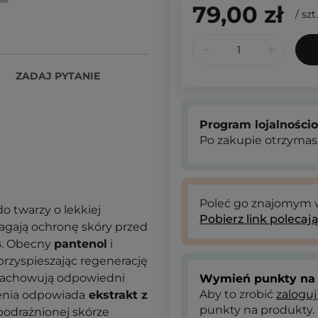
79,00 zł
/
szt.
ZADAJ PYTANIE
Program lojalności
Po zakupie otrzymas
Poleć go znajomym
do twarzy o lekkiej
Pobierz link polecaj
agają ochronę skóry przed
B. Obecny
pantenol
i
przyspieszając regenerację
achowują odpowiedni
Wymień punkty na 
Aby to zrobić
zaloguj
zenia odpowiada
ekstrakt z
punkty na produkty.
podrażnionej skórze