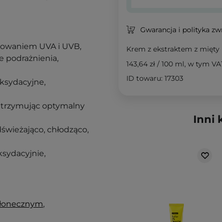
Gwarancja i polityka z
niowaniem UVA i UVB,
Krem z ekstraktem z mięty
e podrażnienia,
143,64 zł
/
100 ml
, w tym VA
ID towaru: 17303
oksydacyjne,
utrzymując optymalny
Inni 
dświeżająco, chłodząco,
ksydacyjnie,
słonecznym
,