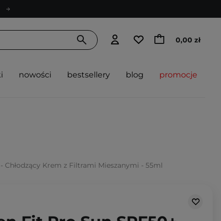
0,00 zł
i
nowości
bestsellery
blog
promocje
 - Chłodzący Krem z Filtrami Mieszanymi - 55ml