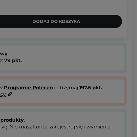
DODAJ DO KOSZYKA
owy
z:
79
pkt.
 w
Programie Poleceń
i otrzymaj
197.5
pkt.
ący
produkty.
 się
. Nie masz konta,
zarejestruj się
i wymieniaj