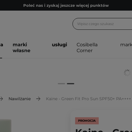
Poleć nas i zyskaj jeszcze więcej punktów
Zapisz się na newsletter pełen porad
Bezpłatne konsultacje kosmetologiczne
Z nami to możliwe! Realizacja zamówienia do 24h.
ja
marki
usługi
Cosibella
mark
Poleć nas i zyskaj jeszcze więcej punktów
własne
Corner
Zapisz się na newsletter pełen porad
Nawilżanie
Kaine - Green Fit Pro Sun SPF50+ PA++++
PROMOCJA