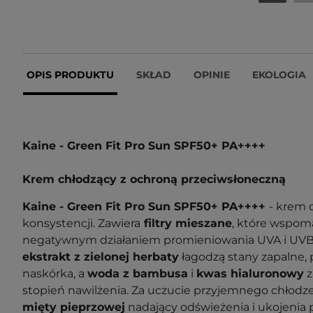
OPIS PRODUKTU
SKŁAD
OPINIE
EKOLOGIA
Kaine - Green Fit Pro Sun SPF50+ PA++++
Krem chłodzący z ochroną przeciwsłoneczną
Kaine - Green Fit Pro Sun SPF50+ PA++++
- krem 
konsystencji. Zawiera
filtry mieszane
, które wspom
negatywnym działaniem promieniowania UVA i UV
ekstrakt z zielonej herbaty
łagodzą stany zapalne, 
naskórka, a
woda z bambusa
i
kwas hialuronowy
z
stopień nawilżenia. Za uczucie przyjemnego chłod
mięty pieprzowej
nadający odświeżenia i ukojenia 