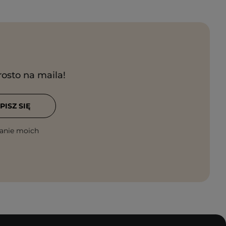
rosto na maila!
PISZ SIĘ
anie moich