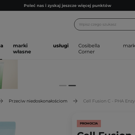
Poleć nas i zyskaj jeszcze więcej punktów
Zapisz się na newsletter pełen porad
Bezpłatne konsultacje kosmetologiczne
Z nami to możliwe! Realizacja zamówienia do 24h.
ja
marki
usługi
Cosibella
mark
Poleć nas i zyskaj jeszcze więcej punktów
własne
Corner
Zapisz się na newsletter pełen porad
Przeciw niedoskonałościom
Cell Fusion C - PHA Enzyme Por
PROMOCJA