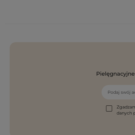
Pielęgnacyjne 
Podaj swój a
Zgadzam
danych p