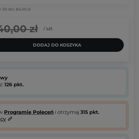
h 30 dni:
84,00 zł
40,00 zł
/
szt.
DODAJ DO KOSZYKA
owy
z:
126
pkt.
 w
Programie Poleceń
i otrzymaj
315
pkt.
ący