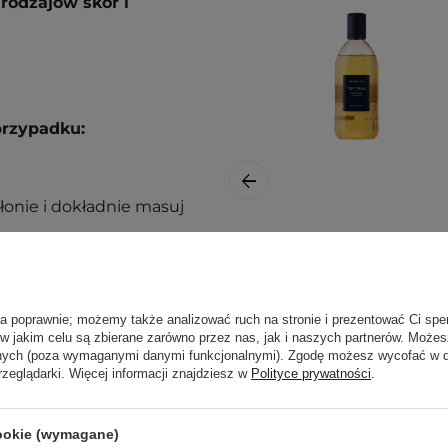
rodzajów skór i
przypadku:
łonie i dokładnie masuj
Aromatica - Tea
ą. Zajrzyj do naszego
Tree Purifying
ęcej.
Shampoo -
ła poprawnie; możemy także analizować ruch na stronie i prezentować Ci spe
Oczyszczający
 w jakim celu są zbierane zarówno przez nas, jak i naszych partnerów. Może
Szampon z
anych (poza wymaganymi danymi funkcjonalnymi). Zgodę możesz wycofać w
Olejkiem z Drzewa
rzeglądarki. Więcej informacji znajdziesz w
Polityce prywatności
.
Herbacianego -
400ml
cookie (wymagane)