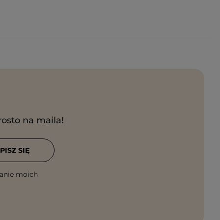
rosto na maila!
PISZ SIĘ
anie moich