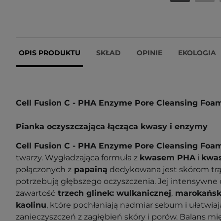
OPIS PRODUKTU
SKŁAD
OPINIE
EKOLOGIA
Cell Fusion C - PHA Enzyme Pore Cleansing Foa
Pianka oczyszczająca łącząca kwasy i enzymy
Cell Fusion C - PHA Enzyme Pore Cleansing Fo
twarzy. Wygładzająca f
ormuła z
kwasem PHA
i
kwa
połączonych z
papainą
dedykowana jest skórom trą
potrzebują głębszego oczyszczenia. Jej intensywne 
zawartość
trzech glinek:
wulkanicznej
,
marokański
kaolinu
, które pochłaniają nadmiar sebum i ułatwiaj
zanieczyszczeń z zagłębień skóry i porów. Balans m