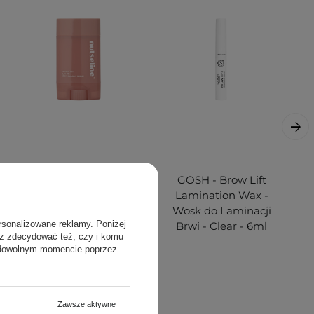
nutseline - Aroma
GOSH - Brow Lift
Nut Slim Fit
Lamination Wax -
Guasha Serum -
Wosk do Laminacji
rsonalizowane reklamy. Poniżej
Ujędrniające
Brwi - Clear - 6ml
sz zdecydować też, czy i komu
Serum do Ciała -
 dowolnym momencie poprzez
60ml
Zawsze aktywne