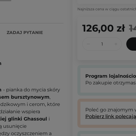
Najniższa cena w ciągu ostatnic
126,00 zł
1
ZADAJ PYTANIE
m
Program lojalności
Po zakupie otrzymas
am
- pianka do mycia skóry
sem bursztynowym
,
dzikowym i cerom, które
Poleć go znajomym
działanie wspiera
Pobierz link polecaj
ej glinki Ghassoul
i
ą usunięcie
iędzy oczyszczeniem a