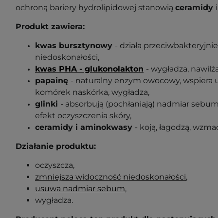
ochroną bariery hydrolipidowej stanowią
ceramidy
Produkt zawiera:
kwas bursztynowy
-
działa przeciwbakteryjnie
niedoskonałości,
kwas PHA - glukonolakton
- wygładza, nawilż
papainę
- naturalny enzym owocowy, wspiera
komórek naskórka, wygładza,
glinki
- absorbują (pochłaniają) nadmiar sebum
efekt oczyszczenia skóry,
ceramidy i aminokwasy
- koją, łagodzą, wzma
Działanie produktu:
oczyszcza,
zmniejsza widoczność niedoskonałości
,
usuwa nadmiar sebum
,
wygładza.