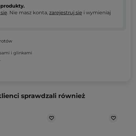
produkty.
 się
. Nie masz konta,
zarejestruj się
i wymieniaj
wrotów
sami i glinkami
T
klienci sprawdzali również