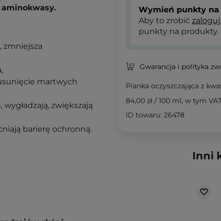
i
aminokwasy.
Wymień punkty na 
Aby to zrobić
zaloguj
punkty na produkty.
, zmniejsza
Gwarancja i polityka z
a,
 usunięcie martwych
Pianka oczyszczająca z kwa
84,00 zł
/
100 ml
, w tym VA
, wygładzają, zwiększają
ID towaru: 26478
cniają barierę ochronną.
Inni 