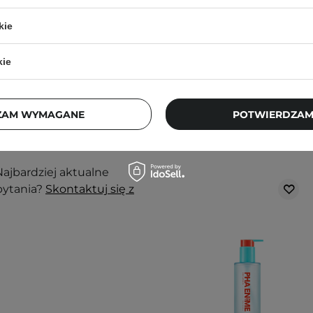
105,00 zł
kie
nak podrażnienia,
kie
j, w zacienionym
ZAM WYMAGANE
POTWIERDZAM
ortu nie wpłyną na
Klienci, którz
ajbardziej aktualne
pytania?
Skontaktuj się z