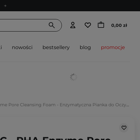
0,00 zł
i
nowości
bestsellery
blog
promocje
e Cleansing Foam - Enzymatyczna Pianka do Oczyszczania z Kwasami - 150ml