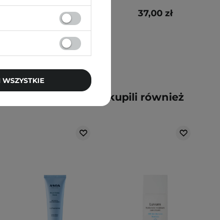
78,00 zł
37,00 zł
 WSZYSTKIE
y kupili ten produkt, kupili również