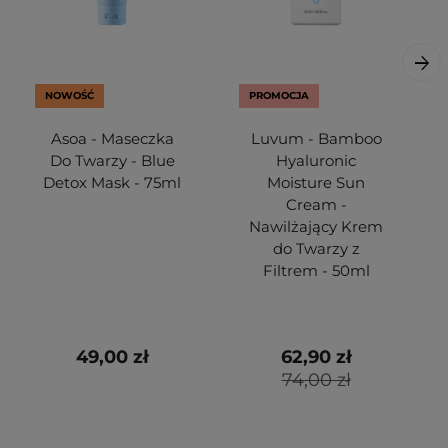
NOWOŚĆ
PROMOCJA
Asoa - Maseczka
Luvum - Bamboo
Do Twarzy - Blue
Hyaluronic
Detox Mask - 75ml
Moisture Sun
Cream -
Nawilżający Krem
do Twarzy z
Filtrem - 50ml
49,00 zł
62,90 zł
74,00 zł