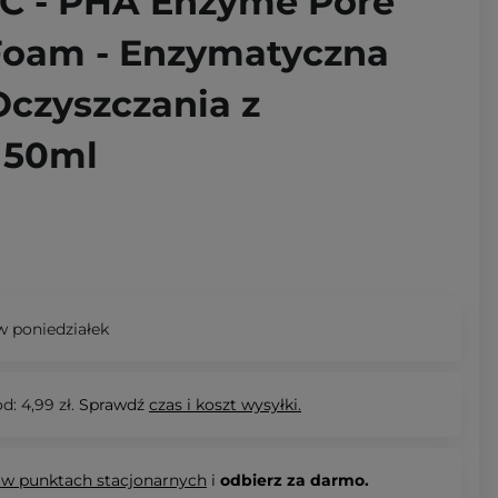
n C - PHA Enzyme Pore
Foam - Enzymatyczna
Oczyszczania z
150ml
 poniedziałek
d: 4,99 zł.
Sprawdź
czas i koszt wysyłki.
 w punktach stacjonarnych
i
odbierz za darmo.