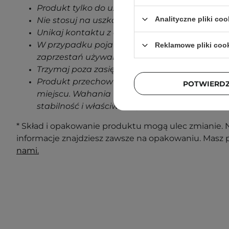
Produkt tylko do użytku zewnętrznego.
Analityczne pliki coo
Nie stosuj na uszkodzoną skórę.
Unikaj kontaktu z oczami.
W przypadku pojawienia się jakichkolwiek oz
Reklamowe pliki coo
zaprzestań używania produktu.
Trzymaj poza zasięgiem dzieci.
Produkt przechowuj w temperaturze pokojowe
POTWIERD
miejscu. Wahania temperatur podczas transp
stabilność i właściwości produktu.
* Skład i opakowanie produktu mogą ulec zmianie. N
informacje znajdziesz zawsze na opakowaniu. Masz 
nami.