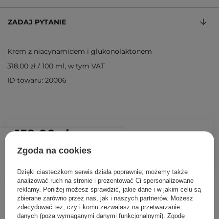
ZADAJ PYTANIE
Krem z niacynamidem i glukonolaktonem
318,00 zł
/
100 ml
, w tym VAT
ID towaru: 20006
159,00 zł
/
szt.
Zgoda na cookies
DODAJ DO KOSZYKA
Dzięki ciasteczkom serwis działa poprawnie; możemy także
analizować ruch na stronie i prezentować Ci spersonalizowane
reklamy. Poniżej możesz sprawdzić, jakie dane i w jakim celu są
Inni klienci sprawdzali również
zbierane zarówno przez nas, jak i naszych partnerów. Możesz
zdecydować też, czy i komu zezwalasz na przetwarzanie
danych (poza wymaganymi danymi funkcjonalnymi). Zgodę