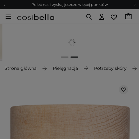
Poleć nas i zyskaj jeszcze więcej punktów
Zapisz się na newsletter pełen porad
Bezpłatne konsultacje kosmetologiczne
Z nami to możliwe! Realizacja zamówienia do 24h.
Poleć nas i zyskaj jeszcze więcej punktów
Zapisz się na newsletter pełen porad
Strona główna
Pielęgnacja
Potrzeby skóry