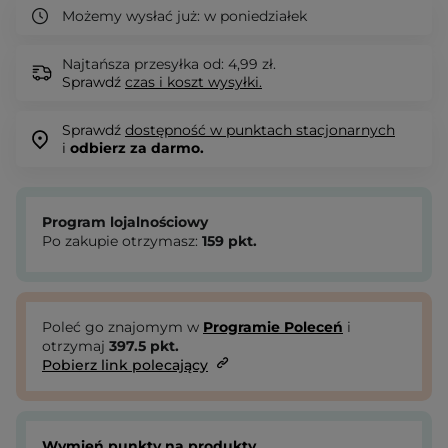
Możemy wysłać już:
w poniedziałek
Najtańsza przesyłka od: 4,99 zł.
Sprawdź
czas i koszt wysyłki.
Sprawdź
dostępność w punktach stacjonarnych
i
odbierz za darmo.
Program lojalnościowy
Po zakupie otrzymasz:
159
pkt.
Poleć go znajomym w
Programie Poleceń
i
otrzymaj
397.5
pkt.
Pobierz link polecający
Wymień punkty na produkty.