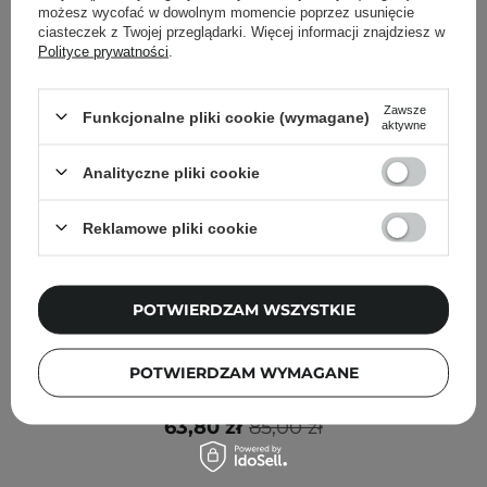
możesz wycofać w dowolnym momencie poprzez usunięcie
ciasteczek z Twojej przeglądarki. Więcej informacji znajdziesz w
Polityce prywatności
.
Zawsze
Funkcjonalne pliki cookie (wymagane)
aktywne
Analityczne pliki cookie
Reklamowe pliki cookie
POTWIERDZAM WSZYSTKIE
PROMOCJA
Abib - Quick Sunstick Protection Bar - SPF50+ PA++++ -
POTWIERDZAM WYMAGANE
Krem z Filtrem w Sztyfcie - 22g
63,80 zł
85,00 zł