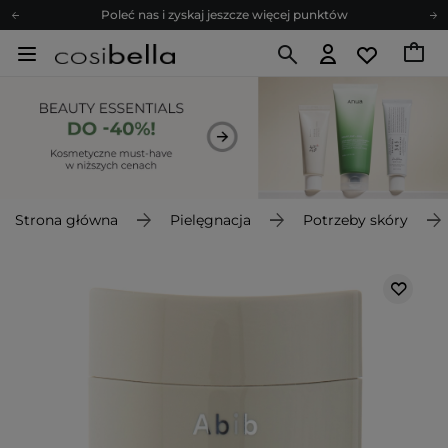
Poleć nas i zyskaj jeszcze więcej punktów
Zapisz się na newsletter pełen porad
Bezpłatne konsultacje kosmetologiczne
Z nami to możliwe! Realizacja zamówienia do 24h.
Poleć nas i zyskaj jeszcze więcej punktów
Zapisz się na newsletter pełen porad
Strona główna
Pielęgnacja
Potrzeby skóry