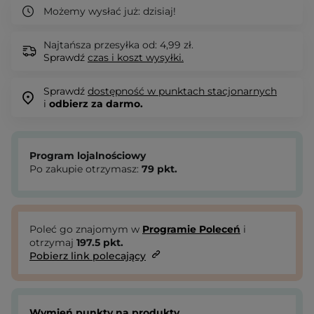
Możemy wysłać już:
dzisiaj!
Najtańsza przesyłka od: 4,99 zł.
Sprawdź
czas i koszt wysyłki.
Sprawdź
dostępność w punktach stacjonarnych
i
odbierz za darmo.
Program lojalnościowy
Po zakupie otrzymasz:
79
pkt.
Poleć go znajomym w
Programie Poleceń
i
otrzymaj
197.5
pkt.
Pobierz link polecający
Wymień punkty na produkty.