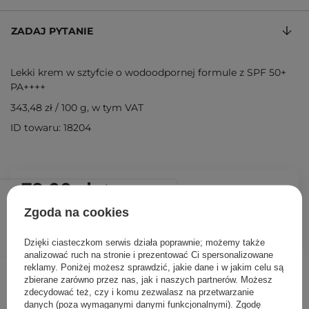
ZADAJ PYTANIE
Lekki krem w sztyfcie o wodoodpornej formule z SPF 50+
PA++++
343,48 zł
/
100 g
, w tym VAT
ID towaru: 18204
79,00 zł
/
szt.
Zgoda na cookies
DODAJ DO KOSZYKA
Dzięki ciasteczkom serwis działa poprawnie; możemy także
analizować ruch na stronie i prezentować Ci spersonalizowane
reklamy. Poniżej możesz sprawdzić, jakie dane i w jakim celu są
Inni klienci sprawdzali również
zbierane zarówno przez nas, jak i naszych partnerów. Możesz
zdecydować też, czy i komu zezwalasz na przetwarzanie
danych (poza wymaganymi danymi funkcjonalnymi). Zgodę