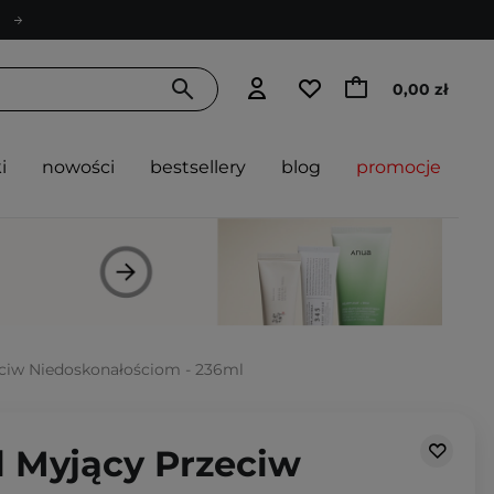
0,00 zł
i
nowości
bestsellery
blog
promocje
eciw Niedoskonałościom - 236ml
l Myjący Przeciw