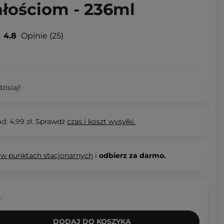
łościom - 236ml
4.8
Opinie
25
zisiaj!
d: 4,99 zł.
Sprawdź
czas i koszt wysyłki.
 w punktach stacjonarnych
i
odbierz za darmo.
.
DODAJ DO KOSZYKA