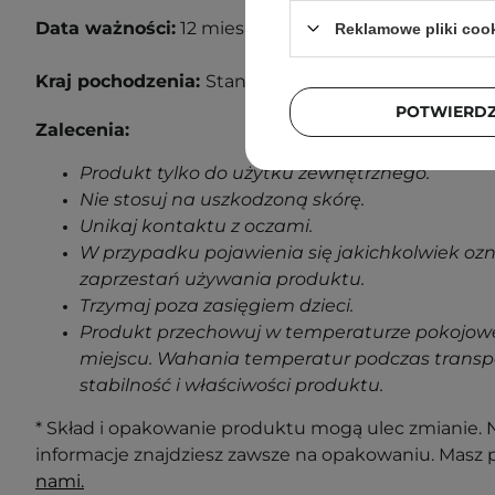
Data ważności:
12
miesięcy od otwarcia.
Reklamowe pliki coo
Kraj pochodzenia:
Stany Zjednoczone.
POTWIERD
Zalecenia:
Produkt tylko do użytku zewnętrznego.
Nie stosuj na uszkodzoną skórę.
Unikaj kontaktu z oczami.
W przypadku pojawienia się jakichkolwiek oz
zaprzestań używania produktu.
Trzymaj poza zasięgiem dzieci.
Produkt przechowuj w temperaturze pokojowe
miejscu. Wahania temperatur podczas transp
stabilność i właściwości produktu.
* Skład i opakowanie produktu mogą ulec zmianie. N
informacje znajdziesz zawsze na opakowaniu. Masz 
nami.