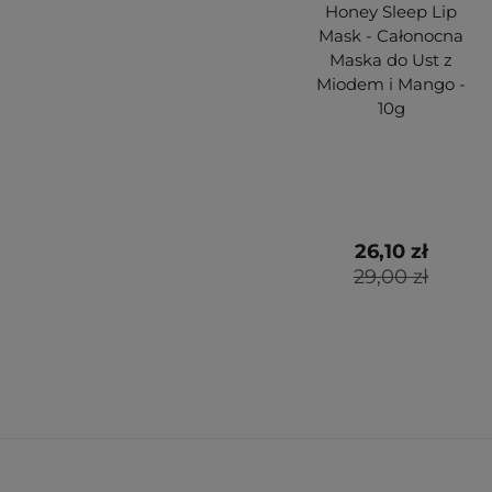
Honey Sleep Lip
Mask - Całonocna
Maska do Ust z
Miodem i Mango -
10g
26,10 zł
29,00 zł