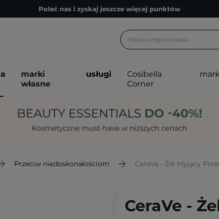
Poleć nas i zyskaj jeszcze więcej punktów
Zapisz się na newsletter pełen porad
Bezpłatne konsultacje kosmetologiczne
Z nami to możliwe! Realizacja zamówienia do 24h.
ja
marki
usługi
Cosibella
mark
Poleć nas i zyskaj jeszcze więcej punktów
własne
Corner
Zapisz się na newsletter pełen porad
Przeciw niedoskonałościom
CeraVe - Żel Myjący Prz
CeraVe - Że