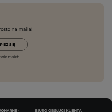
rosto na maila!
PISZ SIĘ
anie moich
JONARNE -
BIURO OBSŁUGI KLIENTA