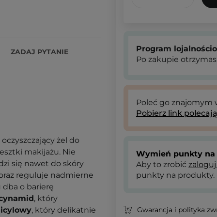
Program lojalności
ZADAJ PYTANIE
Po zakupie otrzymas
Poleć go znajomym
Pobierz link polecaj
 oczyszczający żel do
esztki makijażu. Nie
Wymień punkty na 
dzi się nawet do skóry
Aby to zrobić
zaloguj
oraz reguluje nadmierne
punkty na produkty.
 dba o barierę
acynamid
, który
licylowy
, który delikatnie
Gwarancja i polityka z