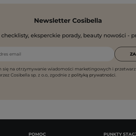
Newsletter Cosibella
checklisty, eksperckie porady, beauty nowości - p
dres email
ZA
 się na otrzymywanie wiadomości marketingowych i przetwarz
rzez Cosibella sp. z o.o, zgodnie z
polityką prywatności
.
POMOC
PUNKTY STAC