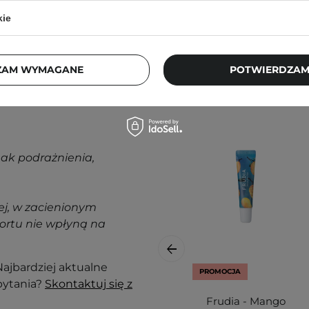
kie
Klienci, którz
ZAM WYMAGANE
POTWIERDZAM
nak podrażnienia,
j, w zacienionym
ortu nie wpłyną na
ajbardziej aktualne
PROMOCJA
pytania?
Skontaktuj się z
Frudia - Mango