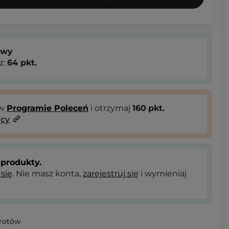
owy
z:
64
pkt.
 w
Programie Poleceń
i otrzymaj
160
pkt.
ący
produkty.
 się
. Nie masz konta,
zarejestruj się
i wymieniaj
wrotów