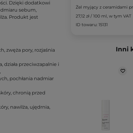
ści. Dzięki dodatkowi
Żel myjący z ceramidami p
nadmiaru sebum,
27,12 zł
/
100 ml
, w tym VAT
lża. Produkt jest
ID towaru: 15131
Inni 
h, zwęża pory, rozjaśnia
a, działa przeciwzapalnie i
,
wych, pochłania nadmiar
kóry, chronią przed
ry, nawilża, ujędrnia,