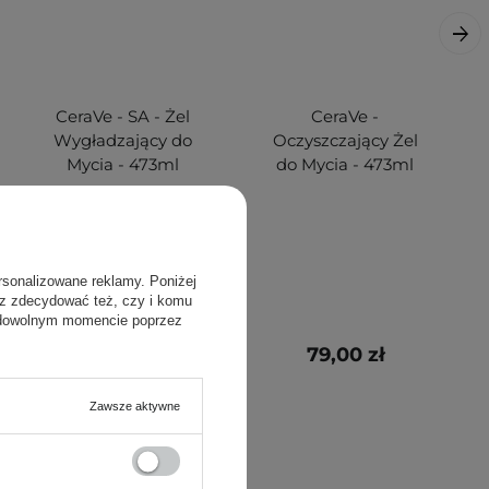
CeraVe - SA - Żel
CeraVe -
Wygładzający do
Oczyszczający Żel
Mycia - 473ml
do Mycia - 473ml
rsonalizowane reklamy. Poniżej
sz zdecydować też, czy i komu
 dowolnym momencie poprzez
89,00 zł
79,00 zł
Zawsze aktywne