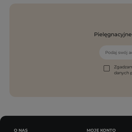
Pielęgnacyjne 
Podaj swój a
Zgadzam
danych p
O NAS
MOJE KONTO