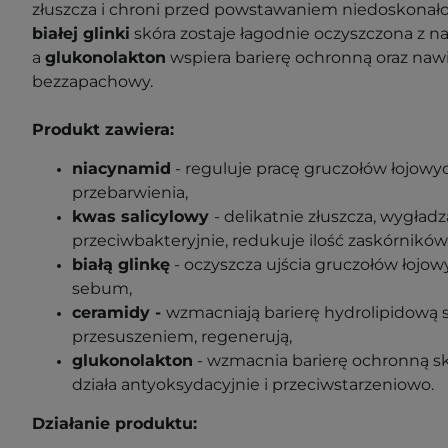
złuszcza i chroni przed powstawaniem niedoskonało
białej glinki
skóra zostaje łagodnie oczyszczona z 
a
g
lukonolakton
wspiera barierę ochronną oraz nawi
bezzapachowy.
Produkt zawiera:
niacynamid
- reguluje pracę gruczołów łojowyc
przebarwienia,
kwas salicylowy
- delikatnie złuszcza, wygładz
przeciwbakteryjnie, redukuje ilość zaskórników
białą glinkę
- oczyszcza ujścia gruczołów łojo
sebum,
ceramidy
-
wzmacniają barierę hydrolipidową s
przesuszeniem, regenerują,
glukonolakton
- wzmacnia barierę ochronną skó
działa antyoksydacyjnie i przeciwstarzeniowo.
Działanie produktu: