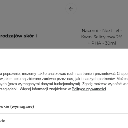
Nacomi - Next Lvl -
rodzajów skór i
Kwas Salicylowy 2%
+ PHA - 30ml
przypadku:
ła poprawnie; możemy także analizować ruch na stronie i prezentować Ci spe
 w jakim celu są zbierane zarówno przez nas, jak i naszych partnerów. Może
anych (poza wymaganymi danymi funkcjonalnymi). Zgodę możesz wycofać w
rzeglądarki. Więcej informacji znajdziesz w
Polityce prywatności
.
21,00 zł
oną skórę twarzy i
cookie (wymagane)
ą. Zajrzyj do naszego
kie
ęcej.