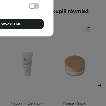
y kupili ten produkt, kupili również
 WSZYSTKIE
Nacomi - Dermo -
Paese - Sypki