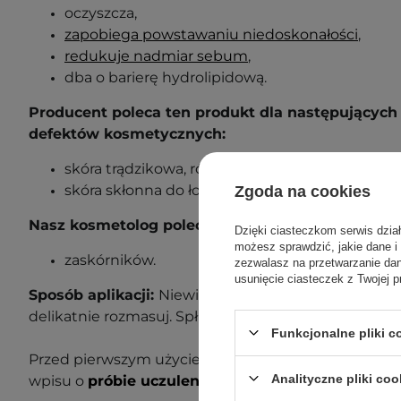
oczyszcza,
zapobiega powstawaniu niedoskonałości
,
redukuje nadmiar sebum
,
dba o barierę hydrolipidową.
Producent poleca ten produkt dla następujących 
defektów kosmetycznych:
skóra trądzikowa, również wrażliwa,
skóra skłonna do łojotoku.
Zgoda na cookies
Nasz kosmetolog poleca ten produkt również w 
Dzięki ciasteczkom serwis dzia
możesz sprawdzić, jakie dane i
zaskórników.
zezwalasz na przetwarzanie d
usunięcie ciasteczek z Twojej p
Sposób aplikacji:
Niewielką ilość żelu nałóż na zwilż
delikatnie rozmasuj. Spłucz letnią wodą.
Funkcjonalne pliki 
Przed pierwszym użyciem wykonaj próbę uczuleniow
Analityczne pliki coo
wpisu o
próbie uczuleniowej
, aby dowiedzieć się wi