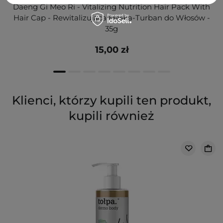
Daeng Gi Meo Ri - Vitalizing Nutrition Hair Pack With
Hair Cap - Rewitalizująca Maska-Turban do Włosów -
35g
15,00 zł
Klienci, którzy kupili ten produkt,
kupili również