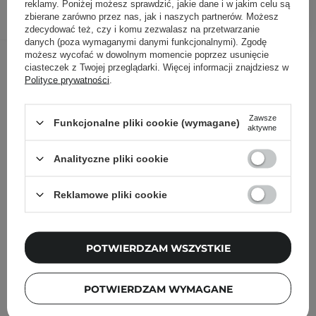
DODAJ DO KOSZYKA
reklamy. Poniżej możesz sprawdzić, jakie dane i w jakim celu są
zbierane zarówno przez nas, jak i naszych partnerów. Możesz
zdecydować też, czy i komu zezwalasz na przetwarzanie
danych (poza wymaganymi danymi funkcjonalnymi). Zgodę
Inni klienci sprawdzali również
możesz wycofać w dowolnym momencie poprzez usunięcie
ciasteczek z Twojej przeglądarki. Więcej informacji znajdziesz w
Polityce prywatności
.
Zawsze
Funkcjonalne pliki cookie (wymagane)
aktywne
Analityczne pliki cookie
Reklamowe pliki cookie
POTWIERDZAM WSZYSTKIE
POTWIERDZAM WYMAGANE