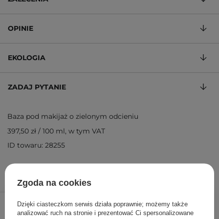
OPINIE
EKOLOGIA
ZADAJ PYTANIE
Baza pod makijaż o zielonym odcieniu
397,50 zł
/
100 ml
, w tym VAT
ID towaru: 28255
Zgoda na cookies
159,00 zł
/
szt.
Dzięki ciasteczkom serwis działa poprawnie; możemy także
analizować ruch na stronie i prezentować Ci spersonalizowane