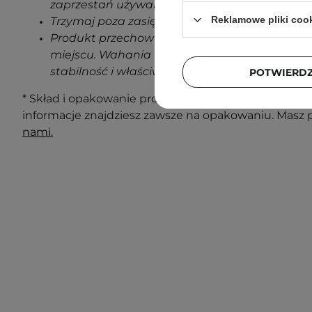
zaprzestań używania produktu.
Reklamowe pliki coo
Trzymaj poza zasięgiem dzieci.
Produkt przechowuj w temperaturze pokojowe
miejscu. Wahania temperatur podczas transp
stabilność i właściwości produktu.
POTWIERD
* Skład i opakowanie produktu mogą ulec zmianie. N
informacje znajdziesz zawsze na opakowaniu. Masz 
nami.