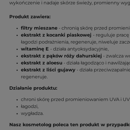
wykończenie i nadaje skórze świeży, promienny wyg
Produkt zawiera:
filtry mieszane
- chronią skórę przed promie
ekstrakt z kocanki piaskowej
- reguluje prac
łagodzi podrażnienia, regeneruje, niweluje zacz
witaminę E
- działa antyoksydacyjnie,
ekstrakt z pąków róży dahurskiej
- zwalcza wo
ekstrakt z aloesu
- działa łagodząco i nawilżają
ekstrakt z liści gujawy
- działa przeciwzapalnie
regeneruje.
Działanie produktu:
chroni skórę przed promieniowaniem UVA i UV
łagodzi,
wygładza.
Nasz kosmetolog poleca ten produkt w przypadk