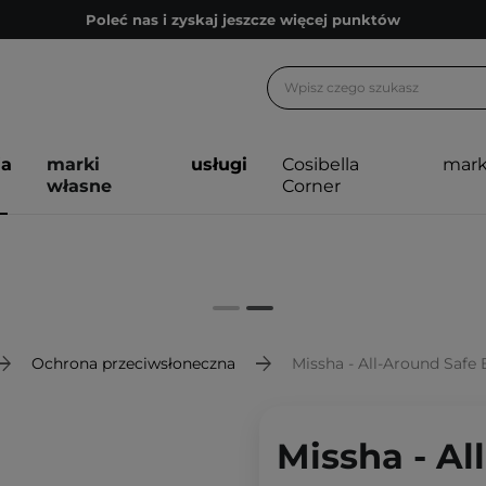
Poleć nas i zyskaj jeszcze więcej punktów
Zapisz się na newsletter pełen porad
Bezpłatne konsultacje kosmetologiczne
Z nami to możliwe! Realizacja zamówienia do 24h.
ja
marki
usługi
Cosibella
mark
Poleć nas i zyskaj jeszcze więcej punktów
własne
Corner
Zapisz się na newsletter pełen porad
Ochrona przeciwsłoneczna
Missha - All-Around Safe Block S
Missha - Al