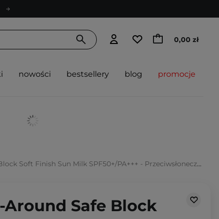
0,00 zł
i
nowości
bestsellery
blog
promocje
oft Finish Sun Milk SPF50+/PA+++ - Przeciwsłoneczny Krem z Filtrem - 70ml
l-Around Safe Block