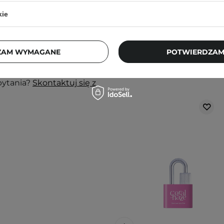
kie
j, w zacienionym
ortu nie wpłyną na
ZAM WYMAGANE
POTWIERDZAM
Klienci, którz
ajbardziej aktualne
pytania?
Skontaktuj się z