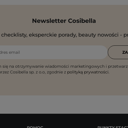
Newsletter Cosibella
checklisty, eksperckie porady, beauty nowości - p
dres email
ZA
 się na otrzymywanie wiadomości marketingowych i przetwarz
rzez Cosibella sp. z o.o, zgodnie z
polityką prywatności
.
POMOC
PUNKTY STAC