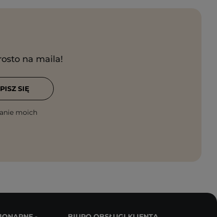
rosto na maila!
PISZ SIĘ
anie moich
JONARNE -
BIURO OBSŁUGI KLIENTA