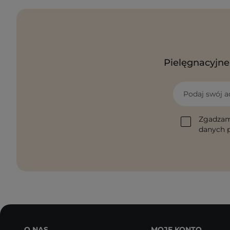
Pielęgnacyjne 
Podaj swój a
Zgadzam
danych p
O NAS
MOJE KONTO