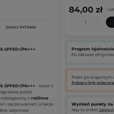
84,00 zł
/
szt
ZADAJ PYTANIE
Program lojalności
Milk SPF50+/PA+++
Po zakupie otrzymas
Poleć go znajomym
Pobierz link polecaj
Milk SPF50+/PA+++
- krem z
zają skórę przed
ł wzbogacony o
roślinne
ń i zaczerwienień, a także
Wymień punkty na 
Aby to zrobić
zaloguj
dkie, satynowe