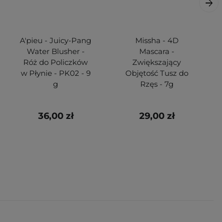
A'pieu - Juicy-Pang
Missha - 4D
Water Blusher -
Mascara -
Róż do Policzków
Zwiększający
w Płynie - PK02 - 9
Objętość Tusz do
g
Rzęs - 7g
36,00 zł
29,00 zł