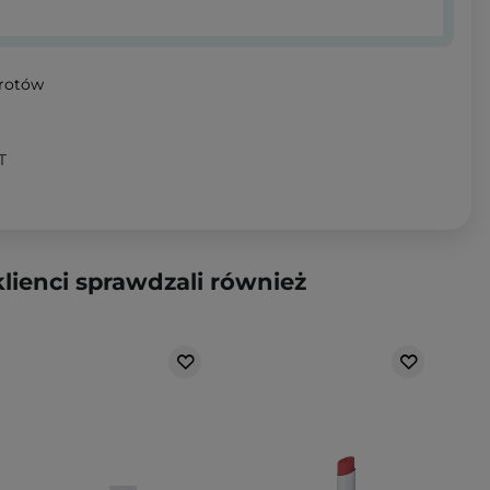
wrotów
T
klienci sprawdzali również