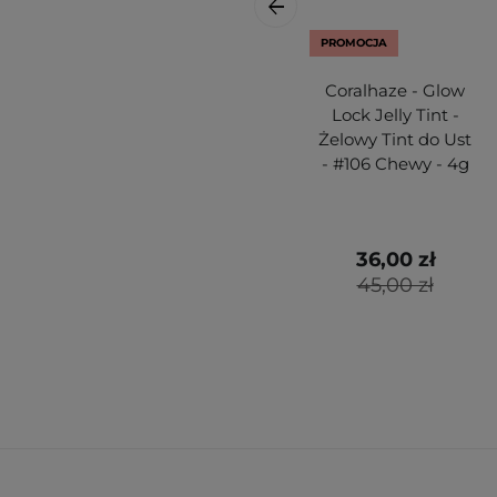
PROMOCJA
Coralhaze - Glow
Lock Jelly Tint -
Żelowy Tint do Ust
- #106 Chewy - 4g
36,00 zł
45,00 zł