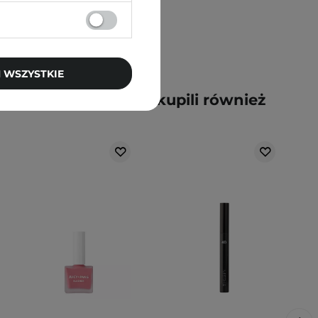
 WSZYSTKIE
y kupili ten produkt, kupili również