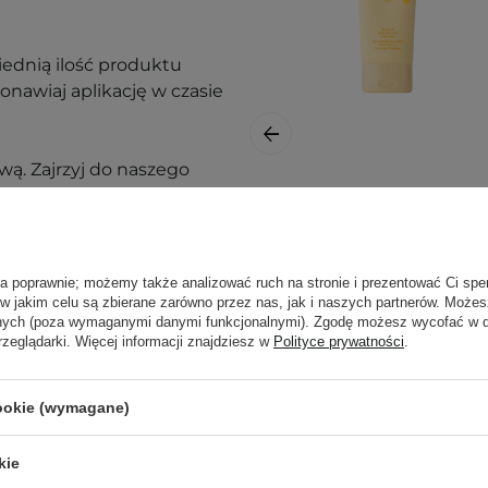
ednią ilość produktu
Ponawiaj aplikację w czasie
ą. Zajrzyj do naszego
ęcej.
Tocobo - Vita Soft
Daily Sun Lotion
SPF50+ PA++++ -
ła poprawnie; możemy także analizować ruch na stronie i prezentować Ci spe
Lekki Krem
 w jakim celu są zbierane zarówno przez nas, jak i naszych partnerów. Może
Przeciwsłoneczny
anych (poza wymaganymi danymi funkcjonalnymi). Zgodę możesz wycofać w
do Twarzy - 150ml
rzeglądarki. Więcej informacji znajdziesz w
Polityce prywatności
.
cookie (wymagane)
89,00 zł
kie
nak podrażnienia,