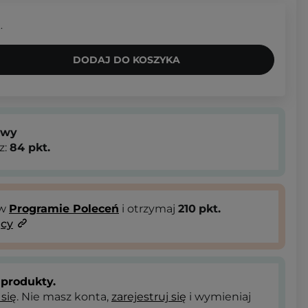
.
DODAJ DO KOSZYKA
owy
z:
84
pkt.
 w
Programie Poleceń
i otrzymaj
210
pkt.
ący
produkty.
 się
. Nie masz konta,
zarejestruj się
i wymieniaj