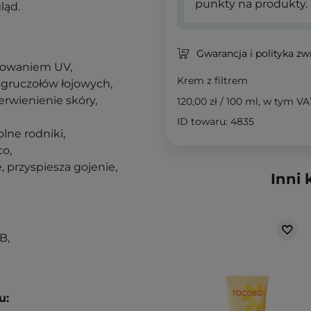
punkty na produkty.
ląd.
Gwarancja i polityka z
niowaniem UV,
Krem z filtrem
ę gruczołów łojowych,
erwienienie skóry,
120,00 zł
/
100 ml
, w tym VA
ID towaru: 4835
lne rodniki,
co,
, przyspiesza gojenie,
Inni 
B,
u: