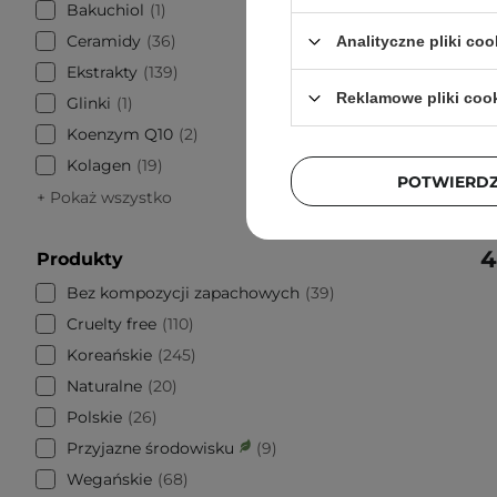
Bakuchiol
1
Ceramidy
36
Analityczne pliki coo
Ekstrakty
139
PROMOCJA
Reklamowe pliki coo
Glinki
1
Tocobo
Koenzym Q10
2
SPF50 
Kolagen
19
POTWIERD
+ Pokaż wszystko
4
Produkty
Bez kompozycji zapachowych
39
Cruelty free
110
Koreańskie
245
Naturalne
20
Polskie
26
Przyjazne środowisku
9
Wegańskie
68