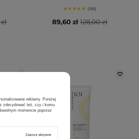
195
 zł
89,60 zł
128,00 zł
rsonalizowane reklamy. Poniżej
sz zdecydować też, czy i komu
 dowolnym momencie poprzez
Zawsze aktywne