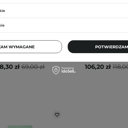
kie
W ZESTAWIE TANIEJ
kie
 - Bio Watery Sun Cream -
Zestaw - Beauty of Jos
PA++++ - Krem z Filtrem -
Protection Duo - 50ml
50ml
ZAM WYMAGANE
POTWIERDZAM
206
5
8,30 zł
69,00 zł
106,20 zł
118,0