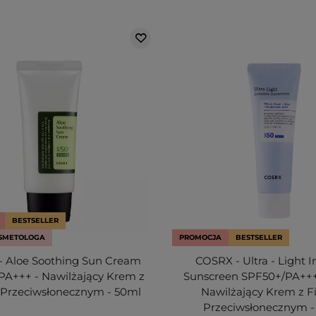
BESTSELLER
SMETOLOGA
PROMOCJA
BESTSELLER
 Aloe Soothing Sun Cream
COSRX - Ultra - Light I
PA+++ - Nawilżający Krem z
Sunscreen SPF50+/PA+++
 Przeciwsłonecznym - 50ml
Nawilżający Krem z F
Przeciwsłonecznym -