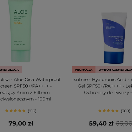
SMETOLOGA
PROMOCJA
WYBÓR KOSMETOLO
olika - Aloe Cica Waterproof
Isntree - Hyaluronic Acid -
creen SPF50+/PA++++ -
Gel SPF50+/PA++++ - Le
odzący Krem z Filtrem
Ochronny do Twarzy 
ciwsłonecznym - 100ml
916
309
79,00 zł
59,40 zł
66,00