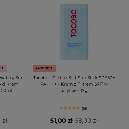
GA
PROMOCJA
 Watery Sun
Tocobo - Cotton Soft Sun Stick SPF50+
kki Krem
PA++++ - Krem z Filtrem SPF w
- 50ml
Sztyfcie - 19g
59
 zł
51,00 zł
68,00 zł