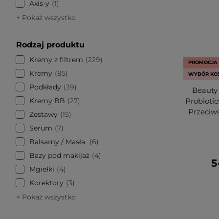
Axis-y
1
+ Pokaż wszystko
Rodzaj produktu
Kremy z filtrem
229
PROMOCJA
Kremy
85
WYBÓR KO
Podkłady
39
Beauty 
Kremy BB
27
Probioti
Przeciw
Zestawy
15
Serum
7
Balsamy / Masła
6
Bazy pod makijaż
4
5
Mgiełki
4
Korektory
3
+ Pokaż wszystko