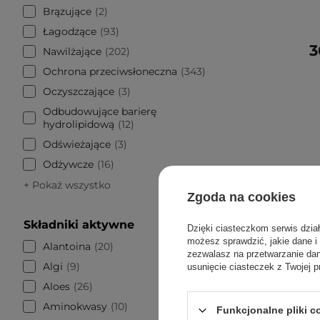
Brązujące
2
Łagodzące
93
3
Nawilżające
202
Ochrona przeciwsłoneczna
343
Oczyszczające
3
Odbudowujące barierę
hydrolipidową
12
Odświeżające
3
Odżywcze
16
+ Pokaż wszystko
Zgoda na cookies
Składniki aktywne
Dzięki ciasteczkom serwis dzia
możesz sprawdzić, jakie dane i
Alantoina
20
zezwalasz na przetwarzanie d
Algi
9
usunięcie ciasteczek z Twojej p
Aloes
26
Aminokwasy
10
Funkcjonalne pliki 