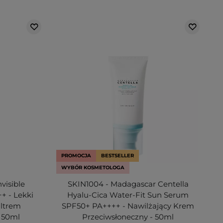
PROMOCJA
BESTSELLER
WYBÓR KOSMETOLOGA
nvisible
SKIN1004 - Madagascar Centella
+ - Lekki
Hyalu-Cica Water-Fit Sun Serum
iltrem
SPF50+ PA++++ - Nawilżający Krem
 50ml
Przeciwsłoneczny - 50ml