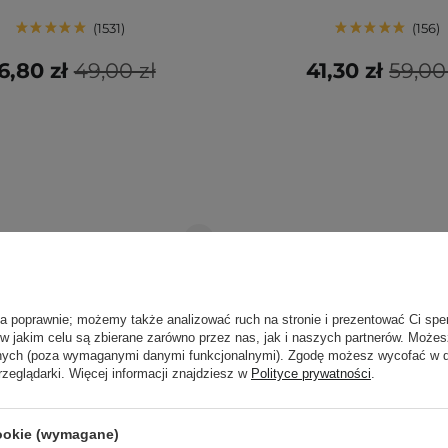
1531
156
6,80 zł
49,00 zł
41,30 zł
59,00
ła poprawnie; możemy także analizować ruch na stronie i prezentować Ci spe
 w jakim celu są zbierane zarówno przez nas, jak i naszych partnerów. Może
anych (poza wymaganymi danymi funkcjonalnymi). Zgodę możesz wycofać w
rzeglądarki. Więcej informacji znajdziesz w
Polityce prywatności
.
cookie (wymagane)