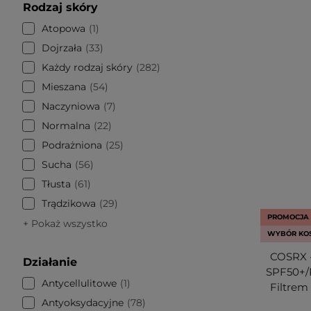
Rodzaj skóry
Atopowa
1
Dojrzała
33
Każdy rodzaj skóry
282
Mieszana
54
Naczyniowa
7
Normalna
22
Podrażniona
25
Sucha
56
Tłusta
61
Trądzikowa
29
PROMOCJA
+ Pokaż wszystko
WYBÓR KO
COSRX -
Działanie
SPF50+/
Antycellulitowe
1
Filtrem
Antyoksydacyjne
78