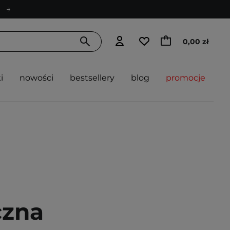
0,00 zł
i
nowości
bestsellery
blog
promocje
czna