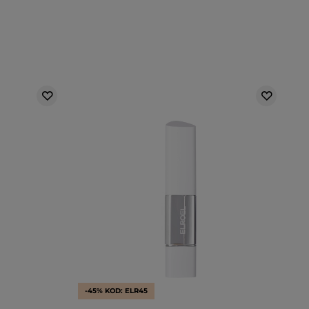
-45% KOD: ELR45