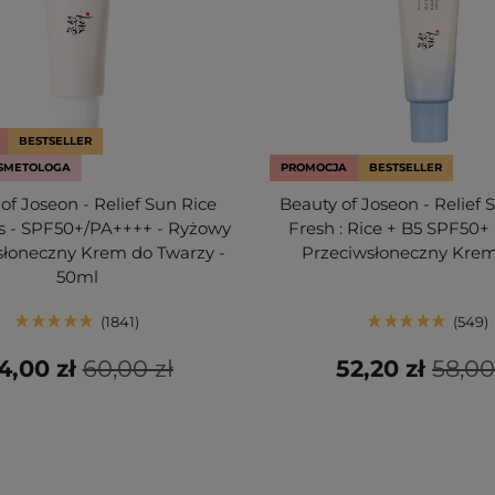
BESTSELLER
SMETOLOGA
PROMOCJA
BESTSELLER
of Joseon - Relief Sun Rice
Beauty of Joseon - Relief 
cs - SPF50+/PA++++ - Ryżowy
Fresh : Rice + B5 SPF50+
słoneczny Krem do Twarzy -
Przeciwsłoneczny Krem
50ml
1841
549
4,00 zł
60,00 zł
52,20 zł
58,00