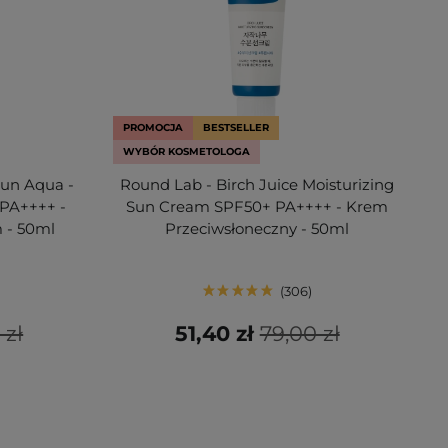
PROMOCJA
BESTSELLER
WYBÓR KOSMETOLOGA
Sun Aqua -
Round Lab - Birch Juice Moisturizing
 PA++++ -
Sun Cream SPF50+ PA++++ - Krem
 - 50ml
Przeciwsłoneczny - 50ml
306
 zł
51,40 zł
79,00 zł