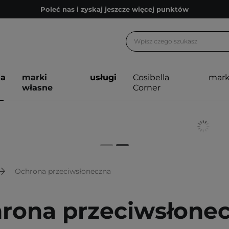
Poleć nas i zyskaj jeszcze więcej punktów
Zapisz się na newsletter pełen porad
Bezpłatne konsultacje kosmetologiczne
Z nami to możliwe! Realizacja zamówienia do 24h.
ja
marki
usługi
Cosibella
mark
Poleć nas i zyskaj jeszcze więcej punktów
własne
Corner
Zapisz się na newsletter pełen porad
Ochrona przeciwsłoneczna
rona przeciwsłone