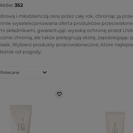
uktów:
352
drową i młodzieńczą cerę przez cały rok, chroniąc ją pr
annie wyselekcjonowana oferta produktów przeciwsłone
i składnikami, gwarantując wysoką ochronę przed UVA i 
ecznie chronią, ale także pielęgnują skórę, zapobiegając
blask. Wybierz produkty przeciwsłoneczne, które najlepi
ależnie od pogody.
Polecane