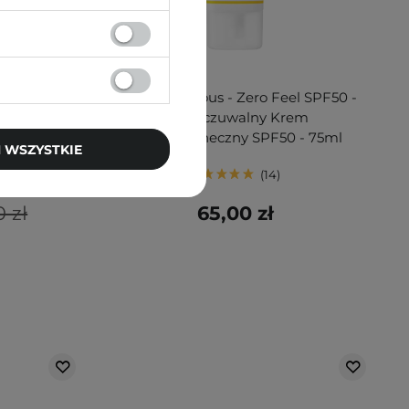
eon Sun
Geek&Gorgeous - Zero Feel SPF50 -
 + 50ml
Niewyczuwalny Krem
Przeciwsłoneczny SPF50 - 75ml
 WSZYSTKIE
14
0 zł
65,00 zł