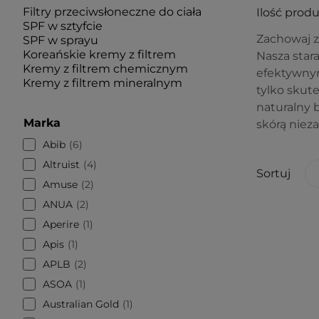
Filtry przeciwsłoneczne do ciała
Ilość prod
SPF w sztyfcie
Zachowaj z
SPF w sprayu
Koreańskie kremy z filtrem
Nasza star
Kremy z filtrem chemicznym
efektywnym
Kremy z filtrem mineralnym
tylko skut
naturalny 
Marka
skórą niez
Abib
6
Altruist
4
Sortuj
Amuse
2
ANUA
2
Aperire
1
Apis
1
APLB
2
ASOA
1
Australian Gold
1