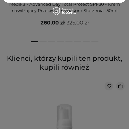
Medik8 - Advanced Day Total Protect SPF30 - Krem
nawilżający Przeciwko Oznakom Starzenia- 50ml
260,00 zł
325,00 zł
Klienci, którzy kupili ten produkt,
kupili również