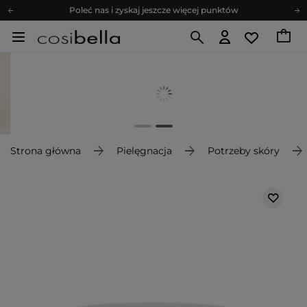
Poleć nas i zyskaj jeszcze więcej punktów
Zapisz się na newsletter pełen porad
Bezpłatne konsultacje kosmetologiczne
Z nami to możliwe! Realizacja zamówienia do 24h.
Poleć nas i zyskaj jeszcze więcej punktów
Zapisz się na newsletter pełen porad
Strona główna
Pielęgnacja
Potrzeby skóry