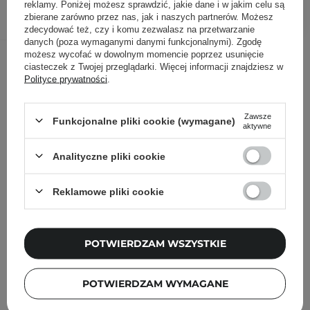
DODAJ DO KOSZYKA
reklamy. Poniżej możesz sprawdzić, jakie dane i w jakim celu są
zbierane zarówno przez nas, jak i naszych partnerów. Możesz
zdecydować też, czy i komu zezwalasz na przetwarzanie
danych (poza wymaganymi danymi funkcjonalnymi). Zgodę
Inni klienci sprawdzali również
możesz wycofać w dowolnym momencie poprzez usunięcie
ciasteczek z Twojej przeglądarki. Więcej informacji znajdziesz w
Polityce prywatności
.
Zawsze
Funkcjonalne pliki cookie (wymagane)
aktywne
Analityczne pliki cookie
Reklamowe pliki cookie
POTWIERDZAM WSZYSTKIE
POTWIERDZAM WYMAGANE
PROMOCJA