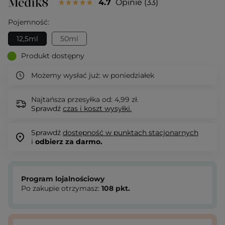
4.7
Opinie
33
Pojemność:
12,5ml
50ml
Produkt dostępny
Możemy wysłać już:
w poniedziałek
Najtańsza przesyłka od: 4,99 zł.
Sprawdź
czas i koszt wysyłki.
Sprawdź
dostępność w punktach stacjonarnych
i
odbierz za darmo.
Program lojalnościowy
Po zakupie otrzymasz:
108
pkt.