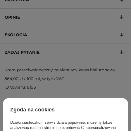
OPINIE
EKOLOGIA
ZADAJ PYTANIE
Krem przeciwsłoneczny zawierający kwas hialuronowy
864,00 zł
/
100 ml
, w tym VAT
ID towaru: 8193
Zgoda na cookies
108,00 zł
/
szt.
Dzięki ciasteczkom serwis działa poprawnie; możemy także
analizować ruch na stronie i prezentować Ci spersonalizowane