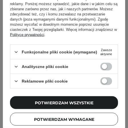
reklamy. Poniżej możesz sprawdzić, jakie dane i w jakim celu są
zbierane zarówno przez nas, jak i naszych partnerów. Możesz
DODAJ DO KOSZYKA
zdecydować też, czy i komu zezwalasz na przetwarzanie
danych (poza wymaganymi danymi funkcjonalnymi). Zgodę
możesz wycofać w dowolnym momencie poprzez usunięcie
ciasteczek z Twojej przeglądarki. Więcej informacji znajdziesz w
Inni klienci sprawdzali również
Polityce prywatności
.
Zawsze
Funkcjonalne pliki cookie (wymagane)
aktywne
Analityczne pliki cookie
Reklamowe pliki cookie
POTWIERDZAM WSZYSTKIE
POTWIERDZAM WYMAGANE