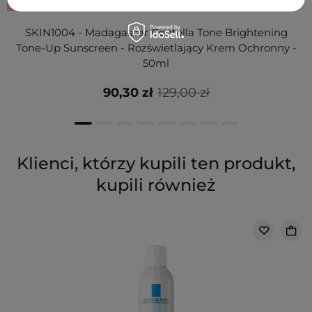
PROMOCJA
SKIN1004 - Madagascar Centella Tone Brightening
Tone-Up Sunscreen - Rozświetlający Krem Ochronny -
50ml
90,30 zł
129,00 zł
Klienci, którzy kupili ten produkt,
kupili również