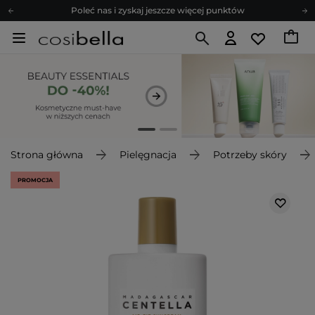
Poleć nas i zyskaj jeszcze więcej punktów
Zapisz się na newsletter pełen porad
Bezpłatne konsultacje kosmetologiczne
Z nami to możliwe! Realizacja zamówienia do 24h.
Poleć nas i zyskaj jeszcze więcej punktów
Zapisz się na newsletter pełen porad
Strona główna
Pielęgnacja
Potrzeby skóry
PROMOCJA