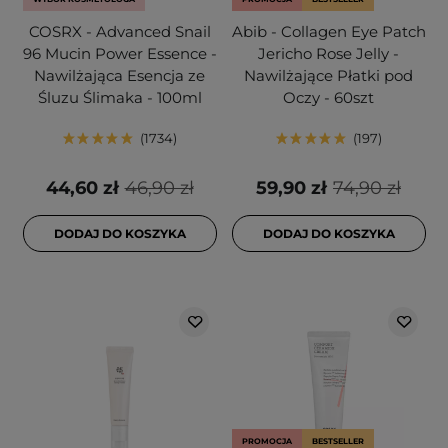
COSRX - Advanced Snail
Abib - Collagen Eye Patch
96 Mucin Power Essence -
Jericho Rose Jelly -
Nawilżająca Esencja ze
Nawilżające Płatki pod
Śluzu Ślimaka - 100ml
Oczy - 60szt
1734
197
44,60 zł
46,90 zł
59,90 zł
74,90 zł
DODAJ DO KOSZYKA
DODAJ DO KOSZYKA
PROMOCJA
BESTSELLER