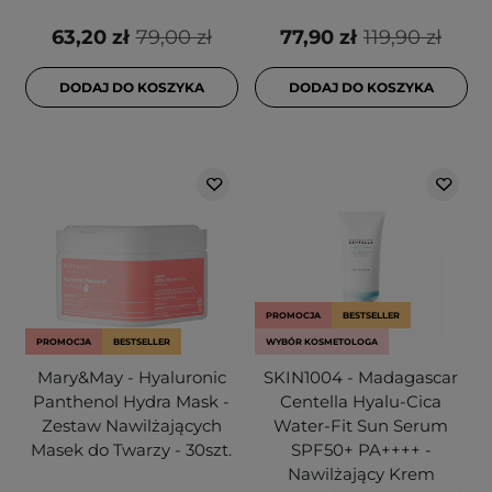
63,20 zł
79,00 zł
77,90 zł
119,90 zł
DODAJ DO KOSZYKA
DODAJ DO KOSZYKA
PROMOCJA
BESTSELLER
PROMOCJA
BESTSELLER
WYBÓR KOSMETOLOGA
Mary&May - Hyaluronic
SKIN1004 - Madagascar
Panthenol Hydra Mask -
Centella Hyalu-Cica
Zestaw Nawilżających
Water-Fit Sun Serum
Masek do Twarzy - 30szt.
SPF50+ PA++++ -
Nawilżający Krem