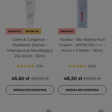
PROMOCJA
BESTSELLER
PROMOCJA
Geek & Gorgeous -
Tocobo - Bio Watery Sun
Hydration Station -
Cream - SPF50 PA++++ -
Intensywnie Nawilżający
Krem z Filtrem - 50ml
Żel-Krem - 50ml
176
206
45,60 zł
48,00 zł
48,30 zł
69,00 zł
DODAJ DO KOSZYKA
DODAJ DO KOSZYKA