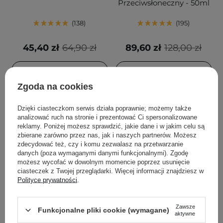
Przeciwsłoneczny - 50ml
138
195
45,40 zł
64,90 zł
89,60 zł
128,00 zł
DODAJ DO KOSZYKA
DODAJ DO KOSZYKA
Zgoda na cookies
Dzięki ciasteczkom serwis działa poprawnie; możemy także
analizować ruch na stronie i prezentować Ci spersonalizowane
reklamy. Poniżej możesz sprawdzić, jakie dane i w jakim celu są
zbierane zarówno przez nas, jak i naszych partnerów. Możesz
zdecydować też, czy i komu zezwalasz na przetwarzanie
danych (poza wymaganymi danymi funkcjonalnymi). Zgodę
możesz wycofać w dowolnym momencie poprzez usunięcie
ciasteczek z Twojej przeglądarki. Więcej informacji znajdziesz w
Polityce prywatności
.
PROMOCJA
BESTSELLER
PROMOCJA
BESTSELLER
Aestura - Atobarrier 365
Anua - Heartleaf
Zawsze
Funkcjonalne pliki cookie (wymagane)
Cream - Nawilżający
Quercetinol Pore Deep
aktywne