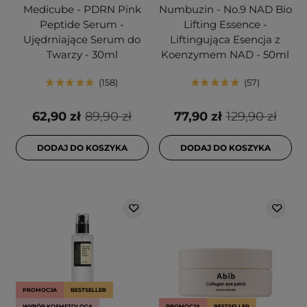
Medicube - PDRN Pink
Numbuzin - No.9 NAD Bio
Peptide Serum -
Lifting Essence -
Ujędrniające Serum do
Liftingująca Esencja z
Twarzy - 30ml
Koenzymem NAD - 50ml
158
57
62,90 zł
89,90 zł
77,90 zł
129,90 zł
DODAJ DO KOSZYKA
DODAJ DO KOSZYKA
PROMOCJA
BESTSELLER
WYBÓR KOSMETOLOGA
PROMOCJA
BESTSELLER