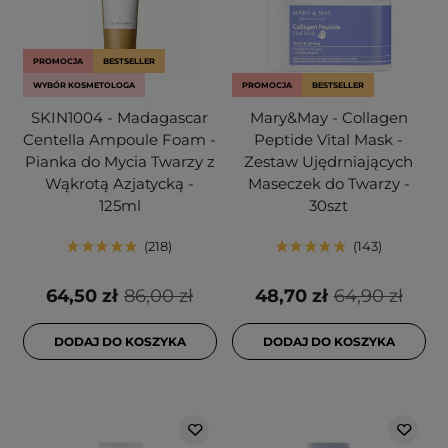
PROMOCJA
BESTSELLER
WYBÓR KOSMETOLOGA
PROMOCJA
BESTSELLER
SKIN1004 - Madagascar
Mary&May - Collagen
Centella Ampoule Foam -
Peptide Vital Mask -
Pianka do Mycia Twarzy z
Zestaw Ujędrniających
Wąkrotą Azjatycką -
Maseczek do Twarzy -
125ml
30szt
218
143
64,50 zł
86,00 zł
48,70 zł
64,90 zł
DODAJ DO KOSZYKA
DODAJ DO KOSZYKA