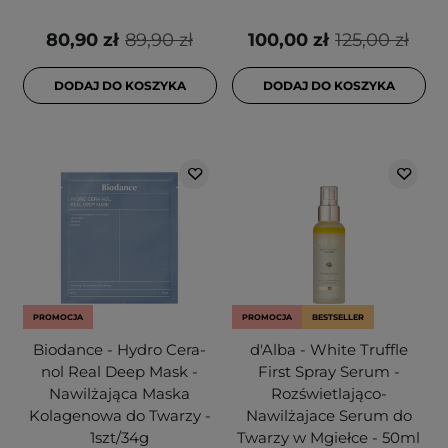
80,90 zł
89,90 zł
100,00 zł
125,00 zł
DODAJ DO KOSZYKA
DODAJ DO KOSZYKA
PROMOCJA
PROMOCJA
BESTSELLER
Biodance - Hydro Cera-
d'Alba - White Truffle
nol Real Deep Mask -
First Spray Serum -
Nawilżająca Maska
Rozświetlająco-
Kolagenowa do Twarzy -
Nawilżajace Serum do
1szt/34g
Twarzy w Mgiełce - 50ml