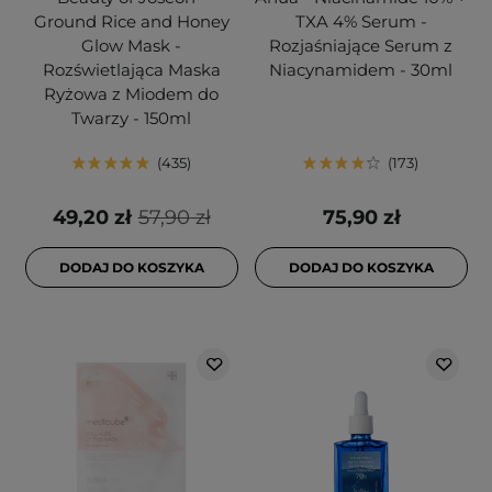
Ground Rice and Honey
TXA 4% Serum -
Glow Mask -
Rozjaśniające Serum z
Rozświetlająca Maska
Niacynamidem - 30ml
Ryżowa z Miodem do
Twarzy - 150ml
435
173
49,20 zł
57,90 zł
75,90 zł
DODAJ DO KOSZYKA
DODAJ DO KOSZYKA