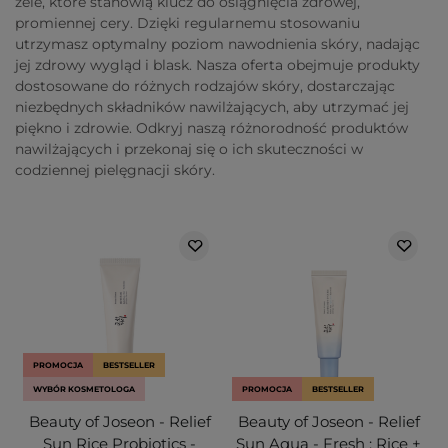
żele, które stanowią klucz do osiągnięcia zdrowej,
promiennej cery. Dzięki regularnemu stosowaniu
utrzymasz optymalny poziom nawodnienia skóry, nadając
jej zdrowy wygląd i blask. Nasza oferta obejmuje produkty
dostosowane do różnych rodzajów skóry, dostarczając
niezbędnych składników nawilżających, aby utrzymać jej
piękno i zdrowie. Odkryj naszą różnorodność produktów
nawilżających i przekonaj się o ich skuteczności w
codziennej pielęgnacji skóry.
PROMOCJA
BESTSELLER
WYBÓR KOSMETOLOGA
PROMOCJA
BESTSELLER
Beauty of Joseon - Relief
Beauty of Joseon - Relief
Sun Rice Probiotics -
Sun Aqua - Fresh : Rice +