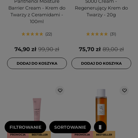
Panthenol Moisture
5000 Cream -
Barrier Cream - Krem do
Regenerujący Krem do
Twarzy z Ceramidami -
Twarzy - 20g
100ml
22
31
74,90 zł
99,90 zł
75,70 zł
89,00 zł
DODAJ DO KOSZYKA
DODAJ DO KOSZYKA
FILTROWANIE
SORTOWANIE
PROMOCJA
BESTSELLER
PROMOCJA
BESTSELLER