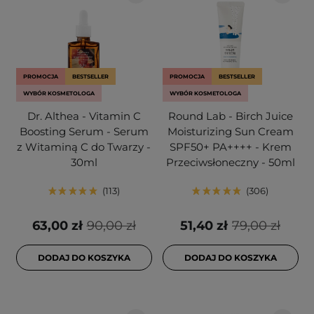
PROMOCJA
BESTSELLER
PROMOCJA
BESTSELLER
WYBÓR KOSMETOLOGA
WYBÓR KOSMETOLOGA
Dr. Althea - Vitamin C
Round Lab - Birch Juice
Boosting Serum - Serum
Moisturizing Sun Cream
z Witaminą C do Twarzy -
SPF50+ PA++++ - Krem
30ml
Przeciwsłoneczny - 50ml
113
306
63,00 zł
90,00 zł
51,40 zł
79,00 zł
DODAJ DO KOSZYKA
DODAJ DO KOSZYKA