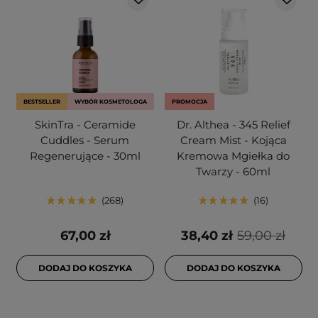
BESTSELLER
WYBÓR KOSMETOLOGA
PROMOCJA
SkinTra - Ceramide
Dr. Althea - 345 Relief
Cuddles - Serum
Cream Mist - Kojąca
Regenerujące - 30ml
Kremowa Mgiełka do
Twarzy - 60ml
268
16
67,00 zł
38,40 zł
59,00 zł
DODAJ DO KOSZYKA
DODAJ DO KOSZYKA