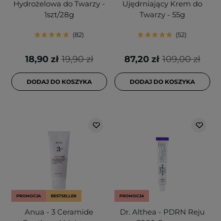
Hydrożelowa do Twarzy -
Ujędrniający Krem do
1szt/28g
Twarzy - 55g
82
52
18,90 zł
19,90 zł
87,20 zł
109,00 zł
DODAJ DO KOSZYKA
DODAJ DO KOSZYKA
PROMOCJA
BESTSELLER
PROMOCJA
Anua - 3 Ceramide
Dr. Althea - PDRN Reju