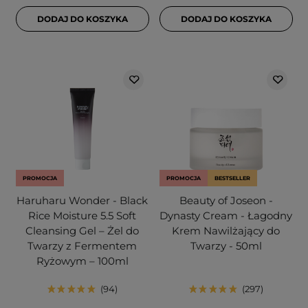
DODAJ DO KOSZYKA
DODAJ DO KOSZYKA
PROMOCJA
PROMOCJA
BESTSELLER
Haruharu Wonder - Black
Beauty of Joseon -
Rice Moisture 5.5 Soft
Dynasty Cream - Łagodny
Cleansing Gel – Żel do
Krem Nawilżający do
Twarzy z Fermentem
Twarzy - 50ml
Ryżowym – 100ml
94
297