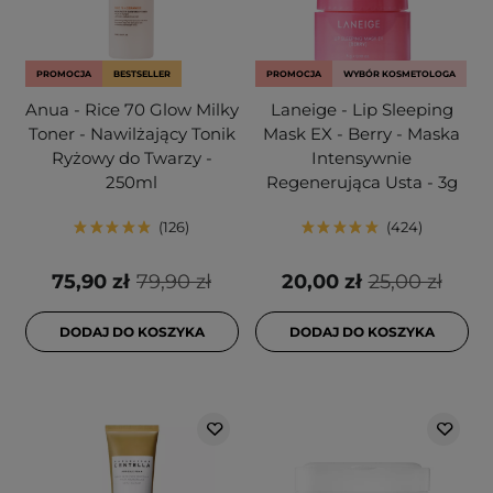
PROMOCJA
BESTSELLER
PROMOCJA
WYBÓR KOSMETOLOGA
Anua - Rice 70 Glow Milky
Laneige - Lip Sleeping
Toner - Nawilżający Tonik
Mask EX - Berry - Maska
Ryżowy do Twarzy -
Intensywnie
250ml
Regenerująca Usta - 3g
126
424
75,90 zł
79,90 zł
20,00 zł
25,00 zł
DODAJ DO KOSZYKA
DODAJ DO KOSZYKA