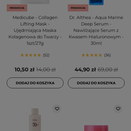
PROMOCJA
PROMOCJA
Medicube - Collagen
Dr. Althea - Aqua Marine
Lifting Mask -
Deep Serum -
Ujędrniająca Maska
Nawilżające Serum z
Kolagenowa do Twarzy -
Kwasem Hialuronowym -
1szt/27g
30ml
52
36
10,50 zł
14,00 zł
44,90 zł
69,00 zł
DODAJ DO KOSZYKA
DODAJ DO KOSZYKA