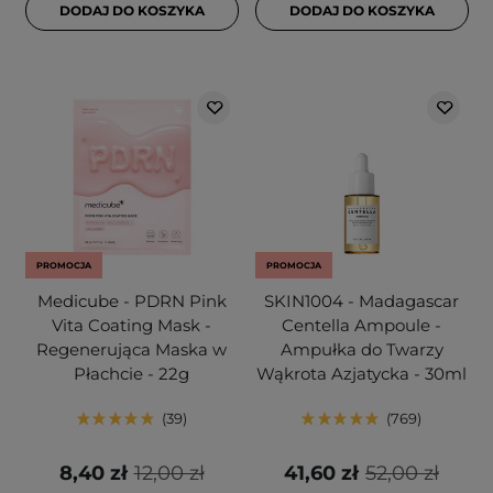
DODAJ DO KOSZYKA
DODAJ DO KOSZYKA
PROMOCJA
PROMOCJA
Medicube - PDRN Pink
SKIN1004 - Madagascar
Vita Coating Mask -
Centella Ampoule -
Regenerująca Maska w
Ampułka do Twarzy
Płachcie - 22g
Wąkrota Azjatycka - 30ml
39
769
8,40 zł
12,00 zł
41,60 zł
52,00 zł