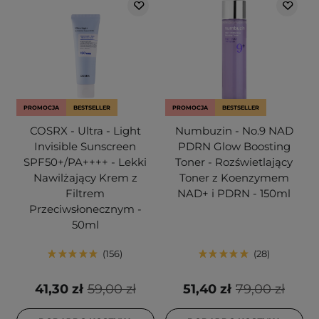
PROMOCJA
BESTSELLER
PROMOCJA
BESTSELLER
COSRX - Ultra - Light
Numbuzin - No.9 NAD
Invisible Sunscreen
PDRN Glow Boosting
SPF50+/PA++++ - Lekki
Toner - Rozświetlający
Nawilżający Krem z
Toner z Koenzymem
Filtrem
NAD+ i PDRN - 150ml
Przeciwsłonecznym -
50ml
156
28
41,30 zł
59,00 zł
51,40 zł
79,00 zł