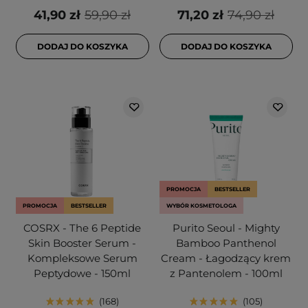
41,90 zł
59,90 zł
71,20 zł
74,90 zł
DODAJ DO KOSZYKA
DODAJ DO KOSZYKA
PROMOCJA
BESTSELLER
PROMOCJA
BESTSELLER
WYBÓR KOSMETOLOGA
COSRX - The 6 Peptide
Purito Seoul - Mighty
Skin Booster Serum -
Bamboo Panthenol
Kompleksowe Serum
Cream - Łagodzący krem
Peptydowe - 150ml
z Pantenolem - 100ml
168
105