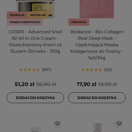
PROMOCJA
BESTSELLER
WYBÓR KOSMETOLOGA
PROMOCJA
COSRX - Advanced Snail
Biodance - Bio-Collagen
92 All in One Cream -
Real Deep Mask -
Wszechstronny Krem ze
Ujędrniająca Maska
Śluzem Ślimaka - 100g
Kolagenowa do Twarzy -
1szt/34g
997
631
51,20 zł
56,90 zł
17,90 zł
19,90 zł
DODAJ DO KOSZYKA
DODAJ DO KOSZYKA