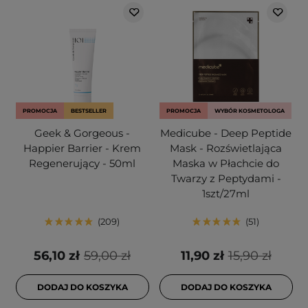
PROMOCJA
BESTSELLER
PROMOCJA
WYBÓR KOSMETOLOGA
Geek & Gorgeous -
Medicube - Deep Peptide
Happier Barrier - Krem
Mask - Rozświetlająca
Regenerujący - 50ml
Maska w Płachcie do
Twarzy z Peptydami -
1szt/27ml
209
51
56,10 zł
59,00 zł
11,90 zł
15,90 zł
DODAJ DO KOSZYKA
DODAJ DO KOSZYKA