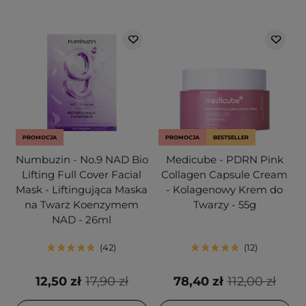
PROMOCJA
PROMOCJA
BESTSELLER
Numbuzin - No.9 NAD Bio
Medicube - PDRN Pink
Lifting Full Cover Facial
Collagen Capsule Cream
Mask - Liftingująca Maska
- Kolagenowy Krem do
na Twarz Koenzymem
Twarzy - 55g
NAD - 26ml
42
12
12,50 zł
17,90 zł
78,40 zł
112,00 zł