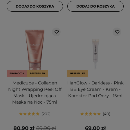
DODAJ DO KOSZYKA
DODAJ DO KOSZYKA
PROMOCJA
BESTSELLER
BESTSELLER
Medicube - Collagen
HanGlow - Darkless - Pink
Night Wrapping Peel Off
BB Eye Cream - Krem -
Mask - Ujędrniająca
Korektor Pod Oczy - 15ml
Maska na Noc - 75ml
202
40
80,90 zł
89,90 zł
69,00 zł