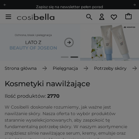
Zapisz się na newsletter pełen porad
Bezpłatne konsultacje kosmetologiczne
Z nami to możliwe! Realizacja zamówienia do 24h.
Poleć nas i zyskaj jeszcze więcej punktów
Zapisz się na newsletter pełen porad
Strona główna
Pielęgnacja
Potrzeby skóry
Kosmetyki nawilżające
Ilość produktów:
2770
W Cosibelli doskonale rozumiemy, jak ważne jest
nawilżanie skóry. Nasza oferta to wybór produktów
starannie wyselekcjonowanych, aby zaspokoić tę
fundamentalną potrzebę skóry. W naszym asortymencie
znajdziesz silnie nawilżające serum, kremy, emulsje oraz