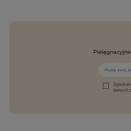
Pielęgnacyjne 
Podaj swój a
Zgadzam
danych p