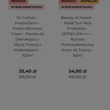
PROMOCJA
PROMOCJA
BESTSELLER
WYBÓR KOSMETOLOGA
WYBÓR KOSMETOLOGA
Dr Grehen -
Beauty of Joseon -
PrebioDerm -
Relief Sun Rice
Prebio Remover
Probiotics -
Foam - Pianka do
SPF50+/PA++++ -
Demakijażu i
Ryżowy
Mycia Twarzy z
Przeciwsłoneczny
Prebiotykami -
Krem do Twarzy -
100ml
50ml
35,40 zł
54,00 zł
59,00 zł
60,00 zł