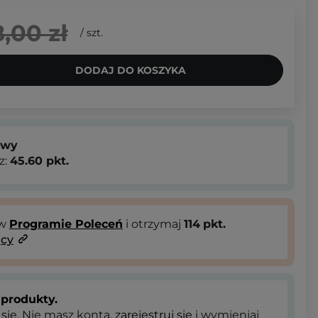
,00 zł
/
szt.
DODAJ DO KOSZYKA
owy
z:
45.60
pkt.
 w
Programie Poleceń
i otrzymaj
114
pkt.
ący
produkty.
 się
. Nie masz konta,
zarejestruj się
i wymieniaj