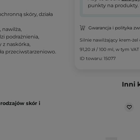
punkty na produkty.
ochronną skóry, działa
Gwarancja i polityka z
 nawilża,
zi podrażnienia,
Silnie nawilżający krem-żel
y z naskórka,
91,20 zł
/
100 ml
, w tym VAT
ła przeciwstarzeniowo.
ID towaru: 15077
Inni 
rodzajów skór i