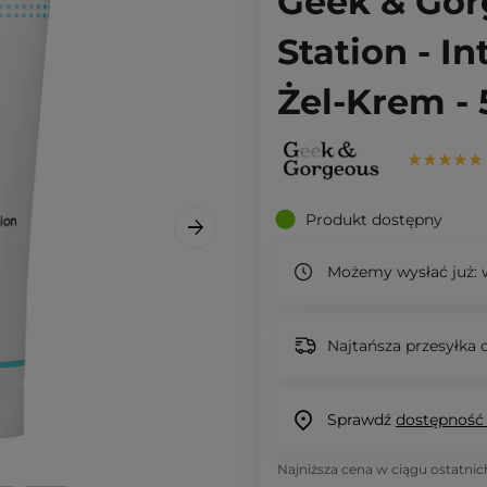
Geek & Gor
Station - I
Żel-Krem -
Produkt dostępny
Możemy wysłać już:
w
Najtańsza przesyłka o
Sprawdź
dostępność
Najniższa cena w ciągu ostatnic