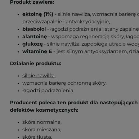
Produkt zawiera:
ektoinę (1%)
- silnie nawilża, wzmacnia barierę 
przeciwzapalnie i antyoksydacyjnie,
bisabolol
- łagodzi podrażnienia i stany zapalne,
alantoinę
- wspomaga regenerację skóry, łagod
glukozę
- silnie nawilża, zapobiega utracie wod
witaminę E
- jest silnym antyoksydantem, dzia
Działanie produktu:
silnie nawilża
,
wzmacnia barierę ochronną skóry,
łagodzi podrażnienia
.
Producent poleca ten produkt dla następujących 
defektów kosmetycznych:
skóra normalna,
skóra mieszana,
skóra tłusta,