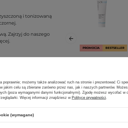
zyszczoną i tonizowaną
czornej.
ą. Zajrzyj do naszego
ęcej.
PROMOCJA
BESTSELLER
Geek & Gorgeous -
Happier Barrier -
Krem
Regenerujący -
ła poprawnie; możemy także analizować ruch na stronie i prezentować Ci spe
50ml
 w jakim celu są zbierane zarówno przez nas, jak i naszych partnerów. Może
anych (poza wymaganymi danymi funkcjonalnymi). Zgodę możesz wycofać w
rzeglądarki. Więcej informacji znajdziesz w
Polityce prywatności
.
56,10 zł
cookie (wymagane)
59,00 zł
nak podrażnienia,