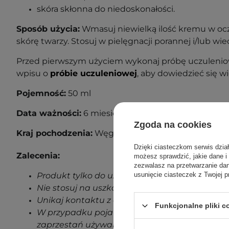
skóra skłonna do niedoskonałości.
Sposób użycia:
Wmasuj niewielką ilość kremu w oc
skórę twarzy. Stosuj w pielęgnacji porannej i/lub wie
Przed pierwszym użyciem wykonaj próbę uczuleniow
wpisu o
próbie uczuleniowej
, aby dowiedzieć się wi
Pojemność:
50 ml
Data ważności:
6 miesięcy od otwarcia.
Zgoda na cookies
Kraj pochodzenia:
Węgry.
Dzięki ciasteczkom serwis dzia
Zalecenia:
możesz sprawdzić, jakie dane i
zezwalasz na przetwarzanie d
Produkt tylko do użytku zewnętrznego.
usunięcie ciasteczek z Twojej p
Nie stosuj na uszkodzoną skórę.
Unikaj kontaktu z oczami.
Funkcjonalne pliki 
W przypadku pojawienia się jakichkolwiek oz
zaprzestań używania produktu.