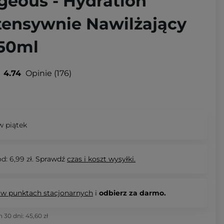
geous - Hydration
ntensywnie Nawilżający
 50ml
4.74
Opinie
176
 piątek
d: 6,99 zł.
Sprawdź
czas i koszt wysyłki.
 w punktach stacjonarnych
i
odbierz za darmo.
h 30 dni:
45,60 zł