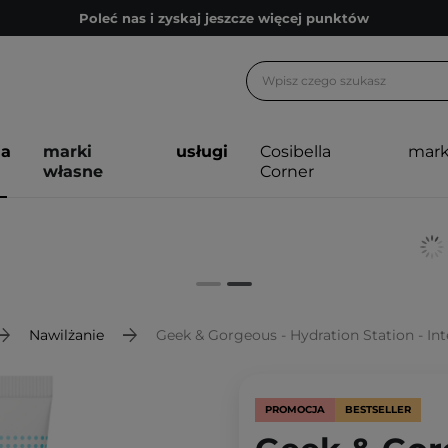
Poleć nas i zyskaj jeszcze więcej punktów
Zapisz się na newsletter pełen porad
Bezpłatne konsultacje kosmetologiczne
Z nami to możliwe! Realizacja zamówienia do 24h.
ja
marki
usługi
Cosibella
mark
Poleć nas i zyskaj jeszcze więcej punktów
własne
Corner
Zapisz się na newsletter pełen porad
Nawilżanie
Geek & Gorgeous - Hydration Station - In
PROMOCJA
BESTSELLER