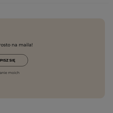
rosto na maila!
PISZ SIĘ
anie moich