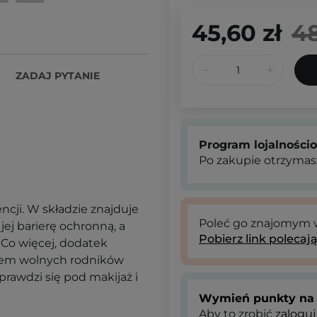
45,60 zł
48
ZADAJ PYTANIE
Program lojalności
Po zakupie otrzymas
ncji. W składzie znajduje
Poleć go znajomym
 jej barierę ochronną, a
Pobierz link polecaj
. Co więcej, dodatek
niem wolnych rodników
rawdzi się pod makijaż i
Wymień punkty na 
Aby to zrobić
zaloguj