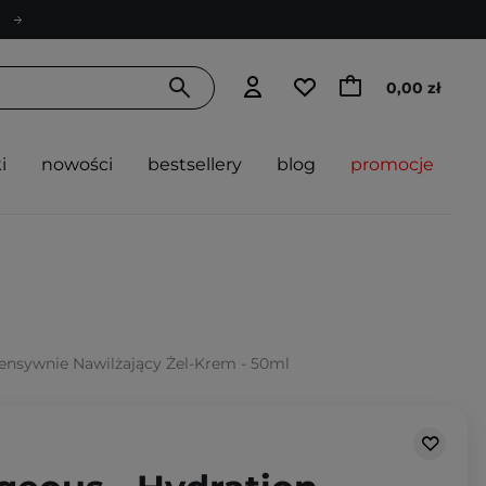
0,00 zł
i
nowości
bestsellery
blog
promocje
tensywnie Nawilżający Żel-Krem - 50ml