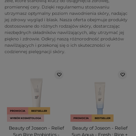
żele, które stanowią klucz do osiągnięcia zdrowej,
promiennej cery. Dzięki regularnemu stosowaniu
utrzymasz optymalny poziom nawodnienia skóry, nadając
jej zdrowy wygląd i blask. Nasza oferta obejmuje produkty
dostosowane do różnych rodzajów skóry, dostarczając
niezbędnych składników nawilżających, aby utrzymać jej
piękno i zdrowie. Odkryj naszą różnorodność produktów
nawilżających i przekonaj się o ich skuteczności w
codziennej pielęgnacji skóry.
PROMOCJA
BESTSELLER
WYBÓR KOSMETOLOGA
PROMOCJA
BESTSELLER
Beauty of Joseon - Relief
Beauty of Joseon - Relief
Sun Rice Probiotics -
Sun Aqua - Fresh : Rice +