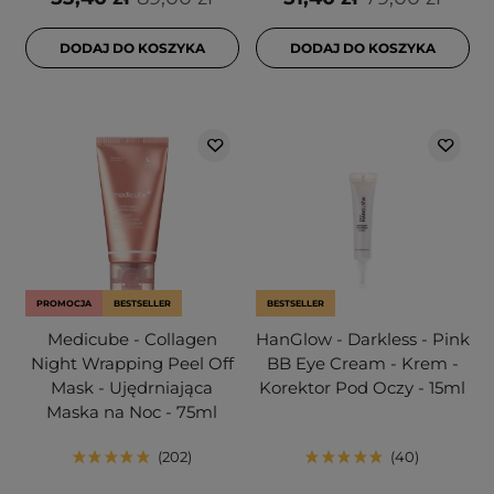
DODAJ DO KOSZYKA
DODAJ DO KOSZYKA
PROMOCJA
BESTSELLER
BESTSELLER
Medicube - Collagen
HanGlow - Darkless - Pink
Night Wrapping Peel Off
BB Eye Cream - Krem -
Mask - Ujędrniająca
Korektor Pod Oczy - 15ml
Maska na Noc - 75ml
202
40