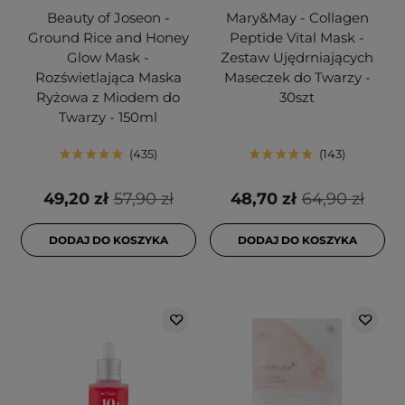
Beauty of Joseon -
Mary&May - Collagen
Ground Rice and Honey
Peptide Vital Mask -
Glow Mask -
Zestaw Ujędrniających
Rozświetlająca Maska
Maseczek do Twarzy -
Ryżowa z Miodem do
30szt
Twarzy - 150ml
435
143
49,20 zł
57,90 zł
48,70 zł
64,90 zł
DODAJ DO KOSZYKA
DODAJ DO KOSZYKA