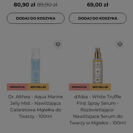
80,90 zł
89,90 zł
69,00 zł
DODAJ DO KOSZYKA
DODAJ DO KOSZYKA
PROMOCJA
BESTSELLER
PROMOCJA
BESTSELLER
Dr. Althea - Aqua Marine
d'Alba - White Truffle
Jelly Mist - Nawilżająca
First Spray Serum -
Galaretowa Mgiełka do
Rozświetlająco-
Twarzy - 100ml
Nawilżajace Serum do
Twarzy w Mgiełce - 100ml