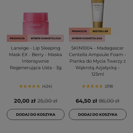
PROMOCJA
BESTSELLER
PROMOCJA
WYBÓR KOSMETOLOGA
WYBÓR KOSMETOLOGA
Laneige - Lip Sleeping
SKIN1004 - Madagascar
Mask EX - Berry - Maska
Centella Ampoule Foam -
Intensywnie
Pianka do Mycia Twarzy z
Regenerująca Usta - 3g
Wąkrotą Azjatycką -
125ml
424
218
20,00 zł
25,00 zł
64,50 zł
86,00 zł
DODAJ DO KOSZYKA
DODAJ DO KOSZYKA