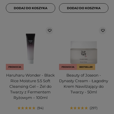
DODAJ DO KOSZYKA
DODAJ DO KOSZYKA
PROMOCJA
PROMOCJA
BESTSELLER
Haruharu Wonder - Black
Beauty of Joseon -
Rice Moisture 5.5 Soft
Dynasty Cream - Łagodny
Cleansing Gel – Żel do
Krem Nawilżający do
Twarzy z Fermentem
Twarzy - 50ml
Ryżowym – 100ml
94
297