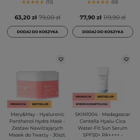
72
53
63,20 zł
79,00 zł
77,90 zł
119,90 zł
DODAJ DO KOSZYKA
DODAJ DO KOSZYKA
PROMOCJA
BESTSELLER
PROMOCJA
BESTSELLER
WYBÓR KOSMETOLOGA
Mary&May - Hyaluronic
SKIN1004 - Madagascar
Panthenol Hydra Mask -
Centella Hyalu-Cica
Zestaw Nawilżających
Water-Fit Sun Serum
Masek do Twarzy - 30szt.
SPF50+ PA++++ -