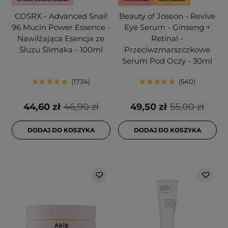
COSRX - Advanced Snail
Beauty of Joseon - Revive
96 Mucin Power Essence -
Eye Serum - Ginseng +
Nawilżająca Esencja ze
Retinal -
Śluzu Ślimaka - 100ml
Przeciwzmarszczkowe
Serum Pod Oczy - 30ml
1734
540
44,60 zł
46,90 zł
49,50 zł
55,00 zł
DODAJ DO KOSZYKA
DODAJ DO KOSZYKA