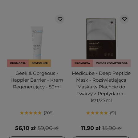
PROMOCJA
BESTSELLER
PROMOCJA
WYBÓR KOSMETOLOGA
Geek & Gorgeous -
Medicube - Deep Peptide
Happier Barrier - Krem
Mask - Rozświetlająca
Regenerujący - 50ml
Maska w Płachcie do
Twarzy z Peptydami -
1szt/27ml
209
51
56,10 zł
59,00 zł
11,90 zł
15,90 zł