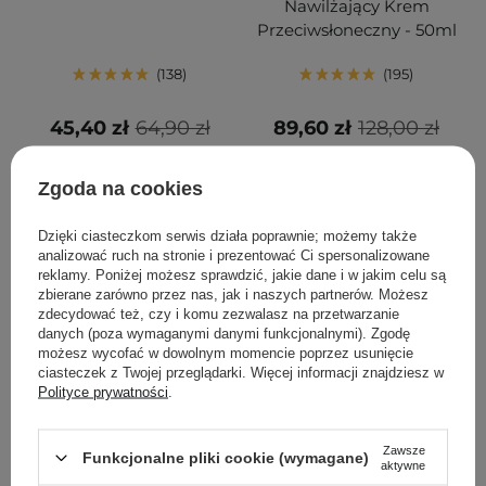
Nawilżający Krem
Przeciwsłoneczny - 50ml
138
195
45,40 zł
64,90 zł
89,60 zł
128,00 zł
DODAJ DO KOSZYKA
DODAJ DO KOSZYKA
Zgoda na cookies
Dzięki ciasteczkom serwis działa poprawnie; możemy także
analizować ruch na stronie i prezentować Ci spersonalizowane
reklamy. Poniżej możesz sprawdzić, jakie dane i w jakim celu są
zbierane zarówno przez nas, jak i naszych partnerów. Możesz
zdecydować też, czy i komu zezwalasz na przetwarzanie
danych (poza wymaganymi danymi funkcjonalnymi). Zgodę
możesz wycofać w dowolnym momencie poprzez usunięcie
ciasteczek z Twojej przeglądarki. Więcej informacji znajdziesz w
Polityce prywatności
.
PROMOCJA
BESTSELLER
PROMOCJA
BESTSELLER
Zawsze
Funkcjonalne pliki cookie (wymagane)
Aestura - Atobarrier 365
Anua - Heartleaf
aktywne