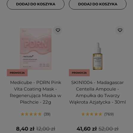
DODAJ DO KOSZYKA
DODAJ DO KOSZYKA
PROMOCJA
PROMOCJA
Medicube - PDRN Pink
SKIN1004 - Madagascar
Vita Coating Mask -
Centella Ampoule -
Regenerująca Maska w
Ampułka do Twarzy
Płachcie - 22g
Wąkrota Azjatycka - 30ml
39
769
8,40 zł
12,00 zł
41,60 zł
52,00 zł