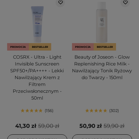
PROMOCJA
BESTSELLER
PROMOCJA
BESTSELLER
COSRX - Ultra - Light
Beauty of Joseon - Glow
Invisible Sunscreen
Replenishing Rice Milk -
SPF50+/PA++++ - Lekki
Nawilżający Tonik Ryżowy
Nawilżający Krem z
do Twarzy - 150ml
Filtrem
Przeciwsłonecznym -
50ml
156
302
41,30 zł
59,00 zł
50,90 zł
59,90 zł