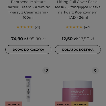
Panthenol Moisture
Lifting Full Cover Facial
Barrier Cream - Krem do
Mask - Liftingująca Maska
Twarzy z Ceramidami -
na Twarz Koenzymem
100ml
NAD - 26ml
22
42
74,90 zł
99,90 zł
12,50 zł
17,90 zł
DODAJ DO KOSZYKA
DODAJ DO KOSZYKA
PROMOCJA
PROMOCJA
BESTSELLER