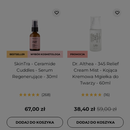
BESTSELLER
WYBÓR KOSMETOLOGA
PROMOCJA
SkinTra - Ceramide
Dr. Althea - 345 Relief
Cuddles - Serum
Cream Mist - Kojąca
Regenerujące - 30ml
Kremowa Mgiełka do
Twarzy - 60ml
268
16
67,00 zł
38,40 zł
59,00 zł
DODAJ DO KOSZYKA
DODAJ DO KOSZYKA