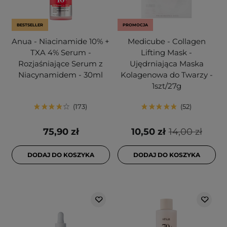
BESTSELLER
PROMOCJA
Anua - Niacinamide 10% +
Medicube - Collagen
TXA 4% Serum -
Lifting Mask -
Rozjaśniające Serum z
Ujędrniająca Maska
Niacynamidem - 30ml
Kolagenowa do Twarzy -
1szt/27g
173
52
75,90 zł
10,50 zł
14,00 zł
DODAJ DO KOSZYKA
DODAJ DO KOSZYKA