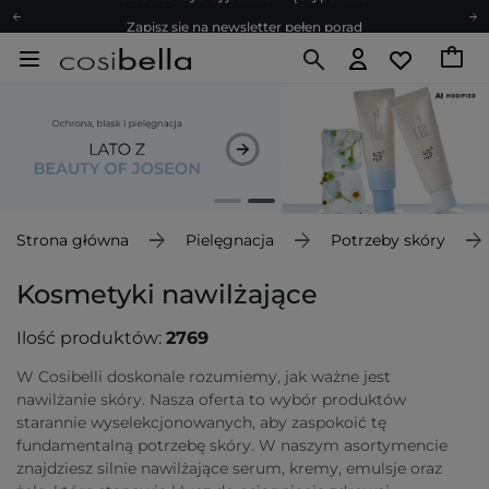
Zapisz się na newsletter pełen porad
Bezpłatne konsultacje kosmetologiczne
Z nami to możliwe! Realizacja zamówienia do 24h.
Poleć nas i zyskaj jeszcze więcej punktów
Zapisz się na newsletter pełen porad
Strona główna
Pielęgnacja
Potrzeby skóry
Kosmetyki nawilżające
Ilość produktów:
2769
W Cosibelli doskonale rozumiemy, jak ważne jest
nawilżanie skóry. Nasza oferta to wybór produktów
starannie wyselekcjonowanych, aby zaspokoić tę
fundamentalną potrzebę skóry. W naszym asortymencie
znajdziesz silnie nawilżające serum, kremy, emulsje oraz