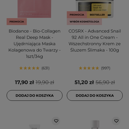
PROMOCJA
BESTSELLER
PROMOCJA
WYBÓR KOSMETOLOGA
Biodance - Bio-Collagen
COSRX - Advanced Snail
Real Deep Mask -
92 All in One Cream -
Ujędrniająca Maska
Wszechstronny Krem ze
Kolagenowa do Twarzy -
Śluzem Ślimaka - 100g
1szt/34g
631
997
17,90 zł
19,90 zł
51,20 zł
56,90 zł
DODAJ DO KOSZYKA
DODAJ DO KOSZYKA