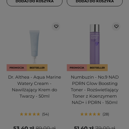
DODAJ DO KOSZYKA
DODAJ DO KOSZYKA
PROMOCJA
BESTSELLER
PROMOCJA
BESTSELLER
Dr. Althea - Aqua Marine
Numbuzin - No.9 NAD
Watery Cream -
PDRN Glow Boosting
Nawilżający Krem do
Toner - Rozświetlający
Twarzy - 50ml
Toner z Koenzymem
NAD+ i PDRN - 150ml
54
28
53,40 zł
89,00 zł
51,40 zł
79,00 zł