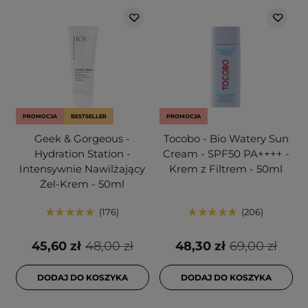
PROMOCJA
BESTSELLER
PROMOCJA
Geek & Gorgeous -
Tocobo - Bio Watery Sun
Hydration Station -
Cream - SPF50 PA++++ -
Intensywnie Nawilżający
Krem z Filtrem - 50ml
Żel-Krem - 50ml
176
206
45,60 zł
48,00 zł
48,30 zł
69,00 zł
DODAJ DO KOSZYKA
DODAJ DO KOSZYKA