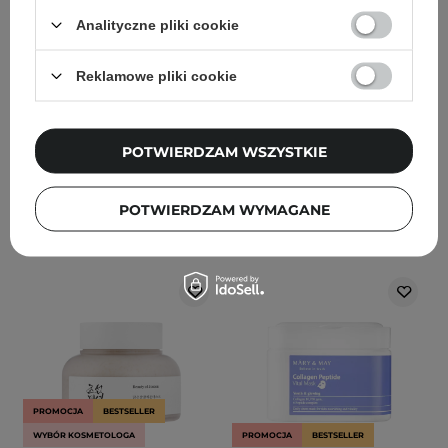
Cream - Nawilżający
Quercetinol Pore Deep
Krem do Twarzy z
Cleansing Foam -
Analityczne pliki cookie
Ceramidami i
Dogłębnie Oczyszczająca
Cholesterolem - 80ml
Pianka do Twarzy - 150ml
Reklamowe pliki cookie
88
184
POTWIERDZAM WSZYSTKIE
126,70 zł
149,00 zł
52,20 zł
54,90 zł
DODAJ DO KOSZYKA
DODAJ DO KOSZYKA
POTWIERDZAM WYMAGANE
PROMOCJA
BESTSELLER
WYBÓR KOSMETOLOGA
PROMOCJA
BESTSELLER