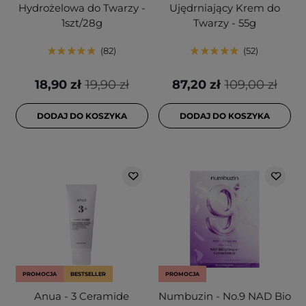
Hydrożelowa do Twarzy -
Ujędrniający Krem do
1szt/28g
Twarzy - 55g
82
52
18,90 zł
19,90 zł
87,20 zł
109,00 zł
DODAJ DO KOSZYKA
DODAJ DO KOSZYKA
PROMOCJA
BESTSELLER
PROMOCJA
Anua - 3 Ceramide
Numbuzin - No.9 NAD Bio