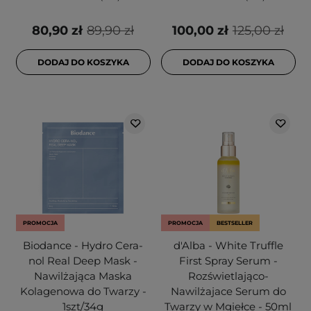
80,90 zł
89,90 zł
100,00 zł
125,00 zł
DODAJ DO KOSZYKA
DODAJ DO KOSZYKA
PROMOCJA
PROMOCJA
BESTSELLER
Biodance - Hydro Cera-
d'Alba - White Truffle
nol Real Deep Mask -
First Spray Serum -
Nawilżająca Maska
Rozświetlająco-
Kolagenowa do Twarzy -
Nawilżajace Serum do
1szt/34g
Twarzy w Mgiełce - 50ml