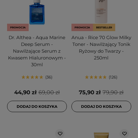
PROMOCJA
PROMOCJA
BESTSELLER
Dr. Althea - Aqua Marine
Anua - Rice 70 Glow Milky
Deep Serum -
Toner - Nawilżający Tonik
Nawilżające Serum z
Ryżowy do Twarzy -
Kwasem Hialuronowym -
250ml
30ml
36
126
44,90 zł
69,00 zł
75,90 zł
79,90 zł
DODAJ DO KOSZYKA
DODAJ DO KOSZYKA