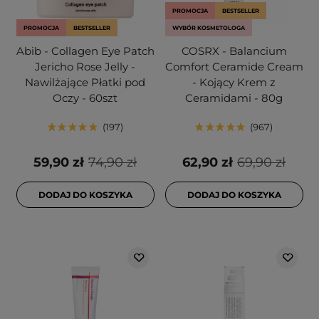
PROMOCJA
BESTSELLER
PROMOCJA
BESTSELLER
WYBÓR KOSMETOLOGA
Abib - Collagen Eye Patch
COSRX - Balancium
Jericho Rose Jelly -
Comfort Ceramide Cream
Nawilżające Płatki pod
- Kojący Krem z
Oczy - 60szt
Ceramidami - 80g
197
967
59,90 zł
74,90 zł
62,90 zł
69,90 zł
DODAJ DO KOSZYKA
DODAJ DO KOSZYKA