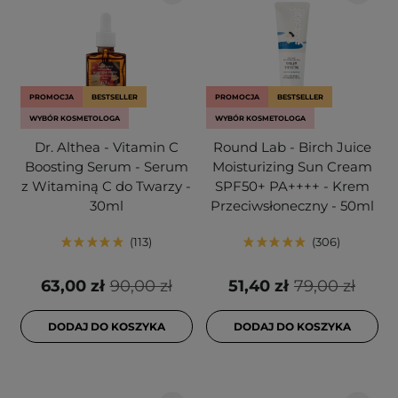
PROMOCJA
BESTSELLER
PROMOCJA
BESTSELLER
WYBÓR KOSMETOLOGA
WYBÓR KOSMETOLOGA
Dr. Althea - Vitamin C
Round Lab - Birch Juice
Boosting Serum - Serum
Moisturizing Sun Cream
z Witaminą C do Twarzy -
SPF50+ PA++++ - Krem
30ml
Przeciwsłoneczny - 50ml
113
306
63,00 zł
90,00 zł
51,40 zł
79,00 zł
DODAJ DO KOSZYKA
DODAJ DO KOSZYKA