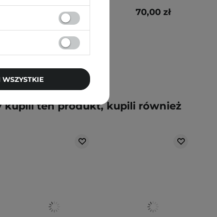
126,00 zł
70,00 zł
 WSZYSTKIE
y kupili ten produkt, kupili również