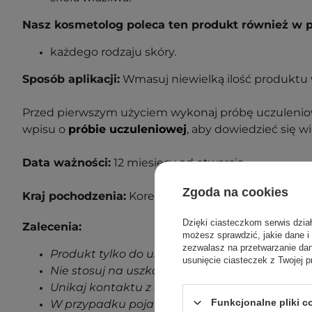
Nasz kosmetolog poleca ten produkt również w 
każdego rodzaju skóry.
Sposób aplikacji:
Wmasuj niewielką ilość produktu w
Przed pierwszym użyciem wykonaj próbę uczuleniow
wpisu o
próbie uczuleniowej
, aby dowiedzieć się wi
Data ważności:
12 miesięcy od otwarcia.
Zgoda na cookies
Kraj pochodzenia:
Korea Południowa.
Dzięki ciasteczkom serwis dzia
Zalecenia:
możesz sprawdzić, jakie dane i
zezwalasz na przetwarzanie d
Produkt tylko do użytku zewnętrznego.
usunięcie ciasteczek z Twojej p
Nie stosuj na uszkodzoną skórę.
Unikaj kontaktu z oczami.
Funkcjonalne pliki 
W przypadku pojawienia się jakichkolwiek oz