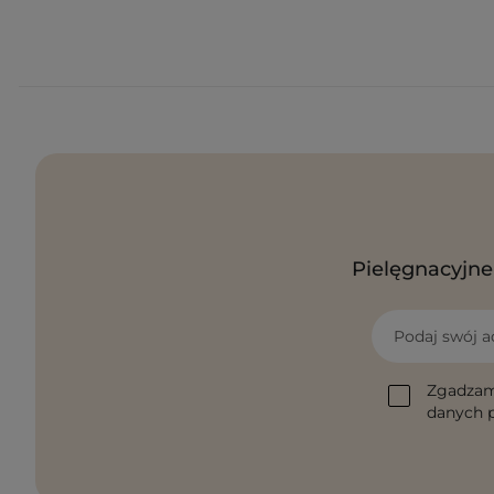
Pielęgnacyjne 
Podaj swój a
Zgadzam
danych p