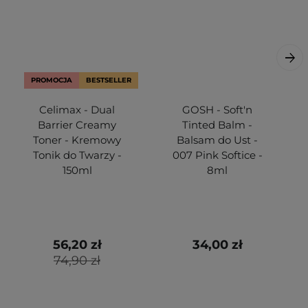
PROMOCJA
BESTSELLER
Celimax - Dual
GOSH - Soft'n
Barrier Creamy
Tinted Balm -
Toner - Kremowy
Balsam do Ust -
Tonik do Twarzy -
007 Pink Softice -
150ml
8ml
56,20 zł
34,00 zł
74,90 zł