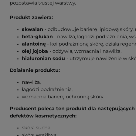
pozostawia tłustej warstwy.
Produkt zawiera:
skwalan
- odbudowuje barierę lipidową skóry, 
beta-glukan
- nawilża, łagodzi podrażnienia, ws
alantoinę
- koi podrażnioną skórę, działa regen
olej jojoba
- odżywia, wzmacnia i nawilża,
hialuronian sodu
- utrzymuje nawilżenie w skó
Działanie produktu:
nawilża
,
łagodzi podrażnienia,
wzmacnia barierę ochronną skóry.
Producent poleca ten produkt dla następujących 
defektów kosmetycznych:
skóra sucha,
skóra wrażliwa.