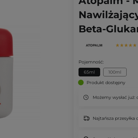
Atopalm - 
Nawilżając
Beta-Gluka
Pojemność:
65ml
100ml
Produkt dostępny
Możemy wysłać już:
d
Najtańsza przesyłka o