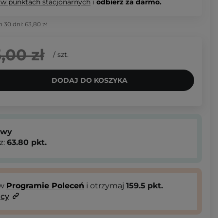
 w punktach stacjonarnych
i
odbierz za darmo.
h 30 dni:
63,80 zł
,00 zł
/
szt.
DODAJ DO KOSZYKA
owy
z:
63.80
pkt.
 w
Programie Poleceń
i otrzymaj
159.5
pkt.
ący