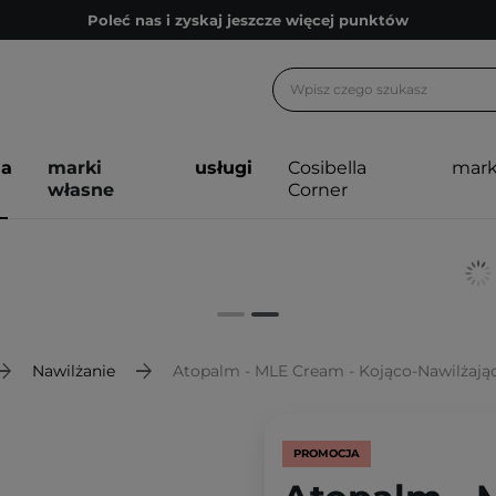
Poleć nas i zyskaj jeszcze więcej punktów
Zapisz się na newsletter pełen porad
Bezpłatne konsultacje kosmetologiczne
Z nami to możliwe! Realizacja zamówienia do 24h.
ja
marki
usługi
Cosibella
mark
Poleć nas i zyskaj jeszcze więcej punktów
własne
Corner
Zapisz się na newsletter pełen porad
Nawilżanie
Atopalm - MLE Cream - Kojąco-Nawilżają
PROMOCJA