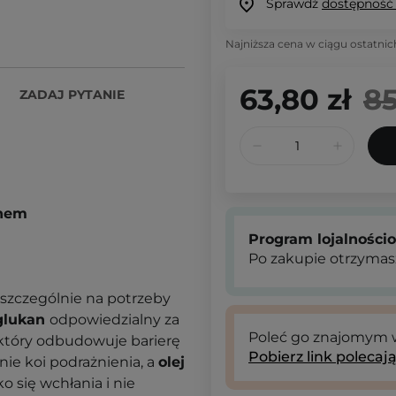
Sprawdź
dostępność
Najniższa cena w ciągu ostatnic
63,80 zł
85
ZADAJ PYTANIE
anem
Program lojalności
Po zakupie otrzymas
 szczególnie na potrzeby
glukan
odpowiedzialny za
Poleć go znajomym
 który odbudowuje barierę
Pobierz link polecaj
nie koi podrażnienia, a
olej
 się wchłania i nie