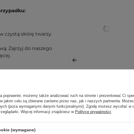
przypadku:
 czystą skórę twarzy.
ą. Zajrzyj do naszego
ęcej.
Atopalm - MLE
Cream - Kojąco-
Nawilżający Krem
ła poprawnie; możemy także analizować ruch na stronie i prezentować Ci spe
 w jakim celu są zbierane zarówno przez nas, jak i naszych partnerów. Może
do Twarzy z Beta-
anych (poza wymaganymi danymi funkcjonalnymi). Zgodę możesz wycofać w
Glukanem - 100ml
rzeglądarki. Więcej informacji znajdziesz w
Polityce prywatności
.
cookie (wymagane)
nak podrażnienia,