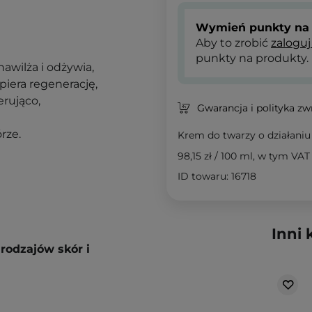
Wymień punkty na 
Aby to zrobić
zaloguj
punkty na produkty.
nawilża i odżywia,
piera regenerację,
erująco,
Gwarancja i polityka z
rze.
Krem do twarzy o działani
98,15 zł
/
100 ml
, w tym VAT
ID towaru: 16718
Inni 
rodzajów skór i