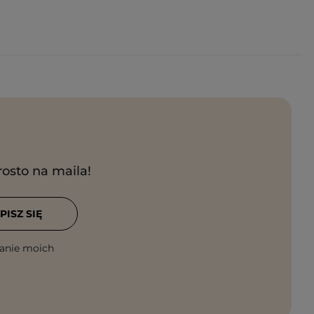
rosto na maila!
PISZ SIĘ
anie moich