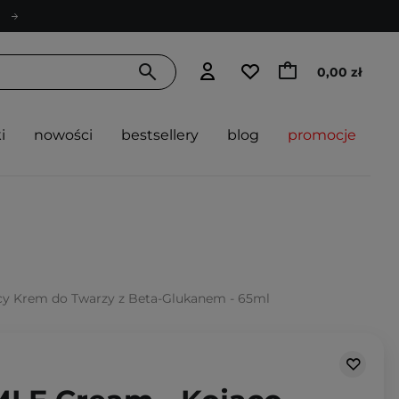
0,00 zł
i
nowości
bestsellery
blog
promocje
cy Krem do Twarzy z Beta-Glukanem - 65ml