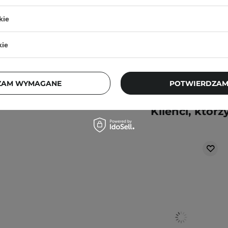
129,00 zł
kie
j, w zacienionym
ortu nie wpłyną na
kie
ajbardziej aktualne
ZAM WYMAGANE
POTWIERDZAM
pytania?
Skontaktuj się z
Klienci, którz