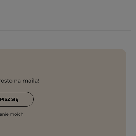
rosto na maila!
PISZ SIĘ
anie moich