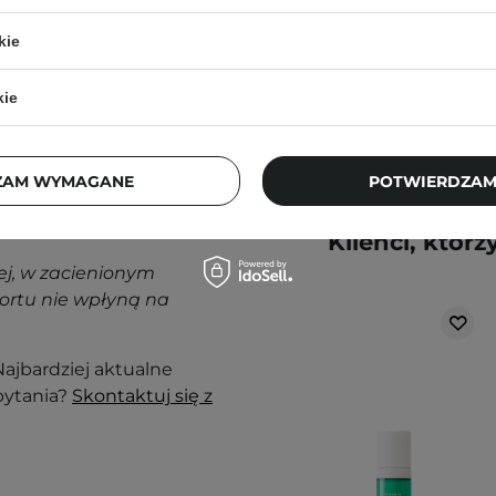
232,50 zł
kie
310,00 zł
kie
ZAM WYMAGANE
POTWIERDZAM
nak podrażnienia,
Klienci, którz
j, w zacienionym
ortu nie wpłyną na
ajbardziej aktualne
pytania?
Skontaktuj się z