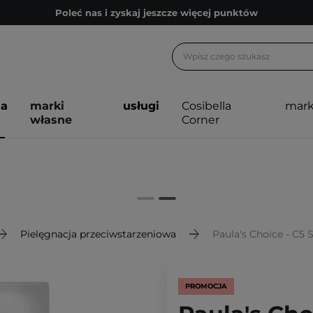
Poleć nas i zyskaj jeszcze więcej punktów
Zapisz się na newsletter pełen porad
Bezpłatne konsultacje kosmetologiczne
Z nami to możliwe! Realizacja zamówienia do 24h.
ja
marki
usługi
Cosibella
mark
Poleć nas i zyskaj jeszcze więcej punktów
własne
Corner
Zapisz się na newsletter pełen porad
Pielęgnacja przeciwstarzeniowa
Paula's Choice - C5 Super
PROMOCJA