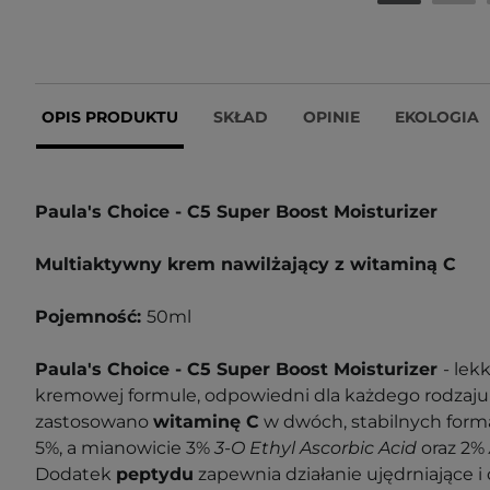
OPIS PRODUKTU
SKŁAD
OPINIE
EKOLOGIA
Paula's Choice - C5 Super Boost Moisturizer
Multiaktywny krem nawilżający z witaminą C
Pojemność:
50ml
Paula's Choice - C5 Super Boost Moisturizer
- lek
kremowej formule, odpowiedni dla każdego rodzaju
zastosowano
witaminę C
w dwóch, stabilnych form
5%, a mianowicie 3%
3-O Ethyl Ascorbic Acid
oraz 2%
Dodatek
peptydu
zapewnia działanie ujędrniające i