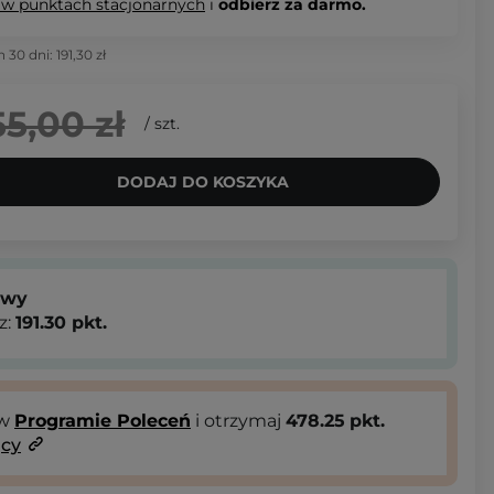
 w punktach stacjonarnych
i
odbierz za darmo.
h 30 dni:
191,30 zł
55,00 zł
/
szt.
DODAJ DO KOSZYKA
owy
z:
191.30
pkt.
 w
Programie Poleceń
i otrzymaj
478.25
pkt.
ący