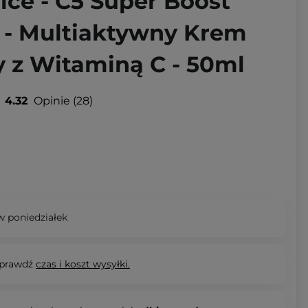
ice - C5 Super Boost
r - Multiaktywny Krem
y z Witaminą C - 50ml
4.32
Opinie
28
 poniedziałek
prawdź
czas i koszt wysyłki.