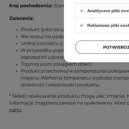
Kraj pochodzenia:
Stany Zjednoczone.
Analityczne pliki coo
Zalecenia:
Reklamowe pliki coo
Produkt tylko do użytku zewnętrznego.
Nie stosuj na uszkodzoną skórę.
Unikaj kontaktu z oczami.
POTWIERD
W przypadku pojawienia się jakichkolwiek oz
zaprzestań używania produktu.
Trzymaj poza zasięgiem dzieci.
Produkt przechowuj w temperaturze pokojowe
miejscu. Wahania temperatur podczas transp
stabilność i właściwości produktu.
* Skład i opakowanie produktu mogą ulec zmianie. N
informacje znajdziesz zawsze na opakowaniu. Masz 
nami.