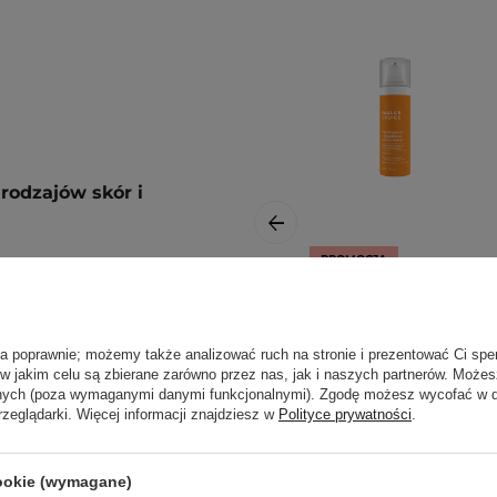
rodzajów skór i
PROMOCJA
warz i szyję. Stosuj 1-2
Paula's Choice -
25% Vitamin C +
Glutathione
ła poprawnie; możemy także analizować ruch na stronie i prezentować Ci spe
 w jakim celu są zbierane zarówno przez nas, jak i naszych partnerów. Może
Clinical Serum -
ą. Zajrzyj do naszego
anych (poza wymaganymi danymi funkcjonalnymi). Zgodę możesz wycofać w
Serum z Witaminą
ęcej.
rzeglądarki. Więcej informacji znajdziesz w
Polityce prywatności
.
C - 30ml
cookie (wymagane)