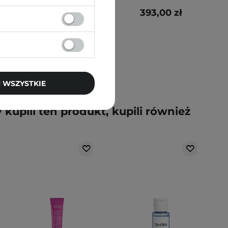
216,00 zł
393,00 zł
270,00 zł
 WSZYSTKIE
y kupili ten produkt, kupili również