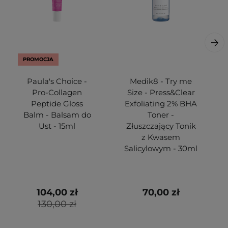
PROMOCJA
Paula's Choice -
Medik8 - Try me
Pro-Collagen
Size - Press&Clear
Peptide Gloss
Exfoliating 2% BHA
Balm - Balsam do
Toner -
Ust - 15ml
Złuszczający Tonik
z Kwasem
Salicylowym - 30ml
104,00 zł
70,00 zł
130,00 zł