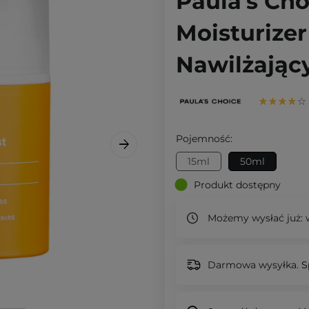
Paula's Cho
Moisturize
Nawilżając
Pojemność:
15ml
50ml
Produkt dostępny
Możemy wysłać już:
w
Darmowa wysyłka.
S