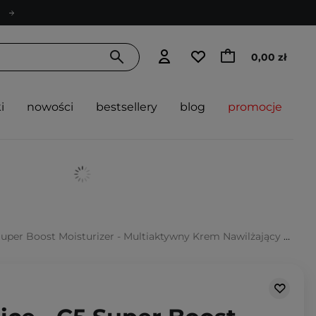
0,00 zł
i
nowości
bestsellery
blog
promocje
 Boost Moisturizer - Multiaktywny Krem Nawilżający z Witaminą C - 50ml