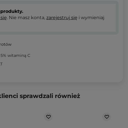
produkty.
 się
. Nie masz konta,
zarejestruj się
i wymieniaj
wrotów
 5% witaminą C
AT
klienci sprawdzali również