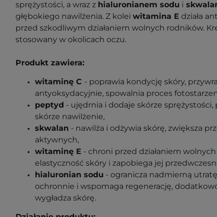
sprężystości, a wraz z
hialuronianem sodu
i
skwala
głębokiego nawilżenia. Z kolei
witamina E
działa an
przed szkodliwym działaniem wolnych rodników. K
stosowany w okolicach oczu.
Produkt zawiera:
witaminę C
-
poprawia kondycję skóry, przywrac
antyoksydacyjnie, spowalnia proces fotostarzen
peptyd
- ujędrnia i dodaje skórze sprężystości
skórze nawilżenie,
skwalan
-
nawilża i odżywia skórę, zwiększa p
aktywnych,
witaminę E
-
chroni przed działaniem wolnyc
elastyczność skóry i zapobiega jej przedwczes
hialuronian sodu
-
ogranicza nadmierną utratę
ochronnie i wspomaga regenerację, dodatkowo 
wygładza skórę.
Działanie produktu: