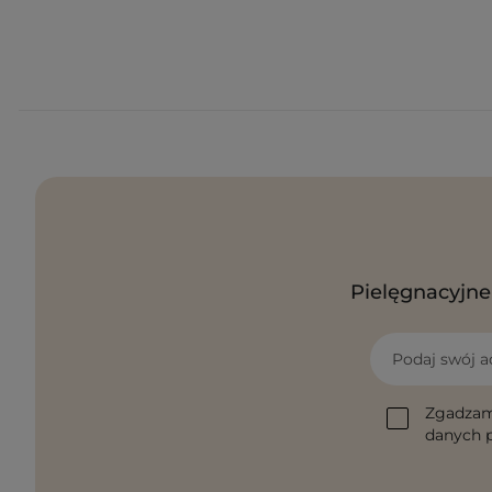
Pielęgnacyjne 
Podaj swój a
Zgadzam
danych p