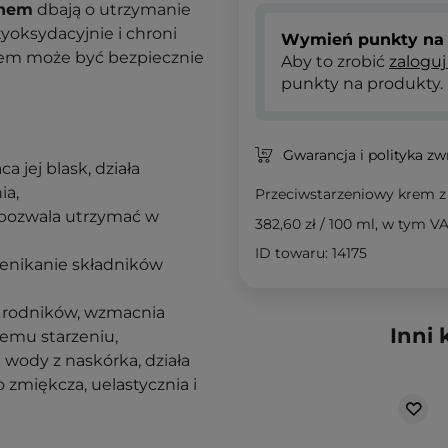
nem
dbają o utrzymanie
tyoksydacyjnie i chroni
Wymień punkty na 
rem może być bezpiecznie
Aby to zrobić
zaloguj
punkty na produkty.
Gwarancja i polityka z
a jej blask, działa
ia,
Przeciwstarzeniowy krem z
, pozwala utrzymać w
382,60 zł
/
100 ml
, w tym V
ID towaru: 14175
rzenikanie składników
h rodników, wzmacnia
Inni 
nemu starzeniu,
 wody z naskórka, działa
zmiękcza, uelastycznia i