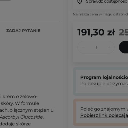
Sprawdź
dostępność
Najniższa cena w ciągu ostatnic
191,30 zł
2
ZADAJ PYTANIE
Program lojalności
Po zakupie otrzymas
ki krem o żelowo-
 skóry. W formule
Poleć go znajomym
ach, o łącznym stężeniu
Pobierz link polecaj
Ascorbyl Glucoside
.
 dodaje skórze