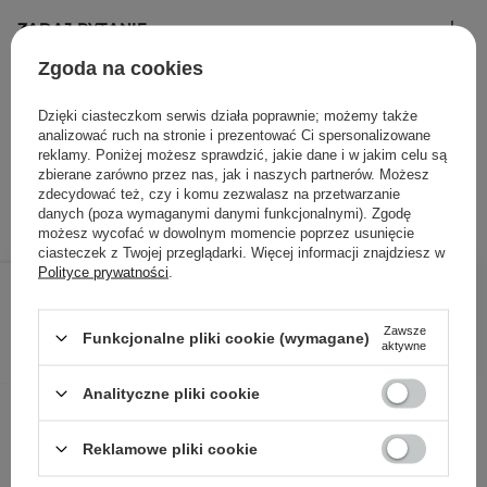
ZADAJ PYTANIE
Zgoda na cookies
Szampon widocznie zwiększający objętość włosów
Dzięki ciasteczkom serwis działa poprawnie; możemy także
12,40 zł
/
100 ml
, w tym VAT
analizować ruch na stronie i prezentować Ci spersonalizowane
reklamy. Poniżej możesz sprawdzić, jakie dane i w jakim celu są
ID towaru: 27873
zbierane zarówno przez nas, jak i naszych partnerów. Możesz
zdecydować też, czy i komu zezwalasz na przetwarzanie
danych (poza wymaganymi danymi funkcjonalnymi). Zgodę
możesz wycofać w dowolnym momencie poprzez usunięcie
ciasteczek z Twojej przeglądarki. Więcej informacji znajdziesz w
62,00 zł
Polityce prywatności
.
/
szt.
DODAJ DO KOSZYKA
Zawsze
Funkcjonalne pliki cookie (wymagane)
aktywne
Analityczne pliki cookie
Inni klienci sprawdzali również
Reklamowe pliki cookie