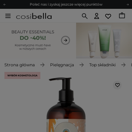
Poleć nas i zyskaj jeszcze więcej punktów
Zapisz się na newsletter pełen porad
Bezpłatne konsultacje kosmetologiczne
Z nami to możliwe! Realizacja zamówienia do 24h.
Poleć nas i zyskaj jeszcze więcej punktów
Zapisz się na newsletter pełen porad
Strona główna
Pielęgnacja
Top składniki
WYBÓR KOSMETOLOGA