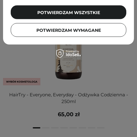
POTWIERDZAM WSZYSTKIE
POTWIERDZAM WYMAGANE
WYBÓR KOSMETOLOGA
HairTry - Everyone, Everyday - Odżywka Codzienna -
250ml
65,00 zł