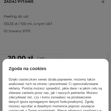
ZADAJ PYTANIE
Peeling do ust
133,33 zł
/
100 ml
, w tym VAT
ID towaru: 6701
20,00 zł
/
szt.
Zgoda na cookies
DODAJ DO KOSZYKA
Dzięki ciasteczkom serwis działa poprawnie; możemy także
analizować ruch na stronie i prezentować Ci spersonalizowane
Inni klienci sprawdzali również
reklamy. Poniżej możesz sprawdzić, jakie dane i w jakim celu są
zbierane zarówno przez nas, jak i naszych partnerów. Możesz
zdecydować też, czy i komu zezwalasz na przetwarzanie
danych (poza wymaganymi danymi funkcjonalnymi). Zgodę
możesz wycofać w dowolnym momencie poprzez usunięcie
ciasteczek z Twojej przeglądarki. Więcej informacji znajdziesz w