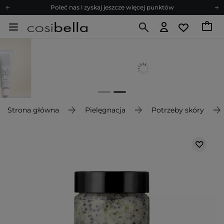
Poleć nas i zyskaj jeszcze więcej punktów
Zapisz się na newsletter pełen porad
Bezpłatne konsultacje kosmetologiczne
Z nami to możliwe! Realizacja zamówienia do 24h.
Poleć nas i zyskaj jeszcze więcej punktów
Zapisz się na newsletter pełen porad
Strona główna
Pielęgnacja
Potrzeby skóry