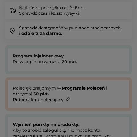
Najtańsza przesyłka od: 6,99 zł.
Sprawdź
czas i koszt wysyłki.
Sprawdź
dostępność w punktach stacjonarnych
i
odbierz za darmo.
Program lojalnościowy
Po zakupie otrzymasz:
20
pkt.
Poleć go znajomym w
Programie Poleceń
i
otrzymaj
50
pkt.
Pobierz link polecający
Wymień punkty na produkty.
Aby to zrobić
zaloguj się
. Nie masz konta,
zarejestruj się
i wymieniaj punkty na produkty.