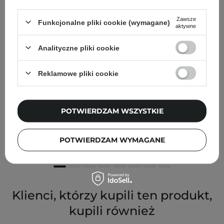
Zawsze
Funkcjonalne pliki cookie (wymagane)
aktywne
Analityczne pliki cookie
Reklamowe pliki cookie
POTWIERDZAM WSZYSTKIE
Medi-Peel - Perfect Cooling Skin - Chłodzący Masażer
do Twarzy - 1szt.
POTWIERDZAM WYMAGANE
79,00 zł
Klienci, którzy kupili ten produkt,
kupili również