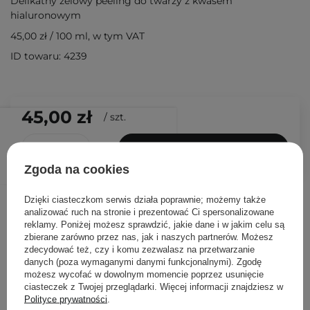
Delikatny żelowy peeling do twarzy z kwasem
hialuronowym
45,00 zł
/
100 ml
, w tym VAT
ID towaru: 4239
45,00 zł
/
szt.
DODAJ DO KOSZYKA
Zgoda na cookies
Inni klienci sprawdzali również
Dzięki ciasteczkom serwis działa poprawnie; możemy także
analizować ruch na stronie i prezentować Ci spersonalizowane
reklamy. Poniżej możesz sprawdzić, jakie dane i w jakim celu są
zbierane zarówno przez nas, jak i naszych partnerów. Możesz
zdecydować też, czy i komu zezwalasz na przetwarzanie
danych (poza wymaganymi danymi funkcjonalnymi). Zgodę
możesz wycofać w dowolnym momencie poprzez usunięcie
ciasteczek z Twojej przeglądarki. Więcej informacji znajdziesz w
Polityce prywatności
.