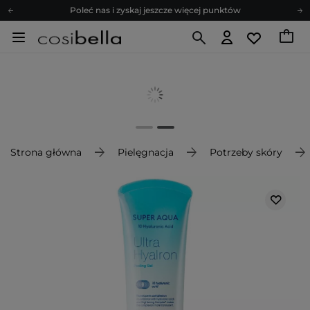
Poleć nas i zyskaj jeszcze więcej punktów
Zapisz się na newsletter pełen porad
Bezpłatne konsultacje kosmetologiczne
Z nami to możliwe! Realizacja zamówienia do 24h.
Poleć nas i zyskaj jeszcze więcej punktów
Zapisz się na newsletter pełen porad
Strona główna
Pielęgnacja
Potrzeby skóry