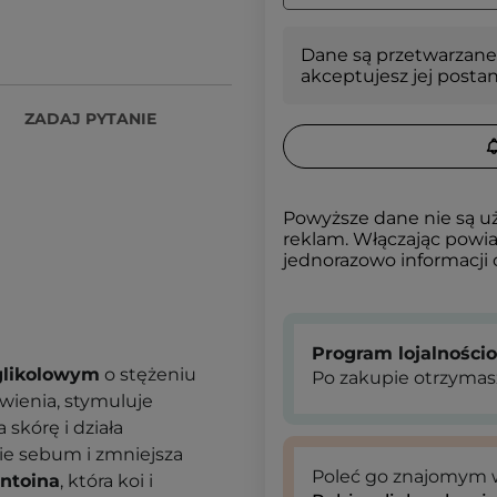
Dane są przetwarzane
akceptujesz jej posta
ZADAJ PYTANIE
Powyższe dane nie są u
reklam. Włączając powia
jednorazowo informacji
Program lojalności
likolowym
o stężeniu
Po zakupie otrzymas
rwienia, stymuluje
 skórę i działa
ie sebum i zmniejsza
Poleć go znajomym
antoina
, która koi i