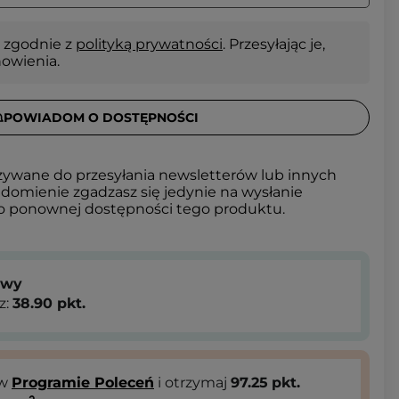
 zgodnie z
polityką prywatności
. Przesyłając je,
nowienia.
POWIADOM O DOSTĘPNOŚCI
żywane do przesyłania newsletterów lub innych
domienie zgadzasz się jedynie na wysłanie
 o ponownej dostępności tego produktu.
owy
z:
38.90
pkt.
 w
Programie Poleceń
i otrzymaj
97.25
pkt.