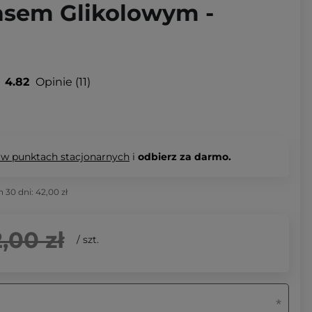
asem Glikolowym -
4.82
Opinie
11
 w punktach stacjonarnych
i
odbierz za darmo.
h 30 dni:
42,00 zł
,00 zł
/
szt.