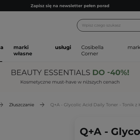
Zapisz się na newsletter pełen porad
Bezpłatne konsultacje kosmetologiczne
Z nami to możliwe! Realizacja zamówienia do 24h.
Poleć nas i zyskaj jeszcze więcej punktów
ja
marki
usługi
Cosibella
mark
Zapisz się na newsletter pełen porad
własne
Corner
Złuszczanie
Q+A - Glycolic Acid Daily Toner - Tonik
Q+A - Glyco