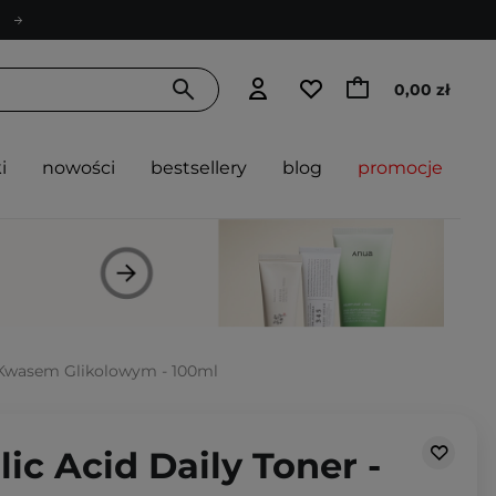
0,00 zł
i
nowości
bestsellery
blog
promocje
 z Kwasem Glikolowym - 100ml
lic Acid Daily Toner -