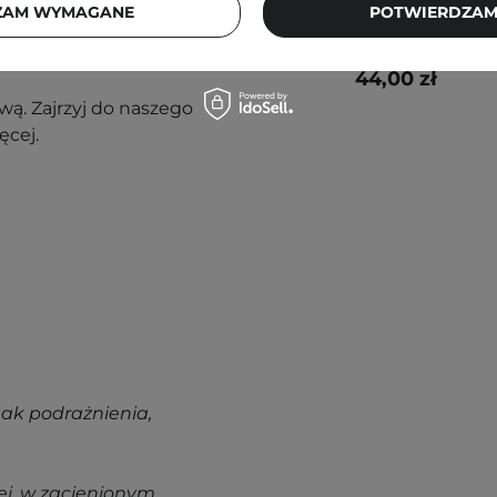
ZAM WYMAGANE
POTWIERDZAM
opli produktu zaaplikuj na
44,00 zł
ą. Zajrzyj do naszego
ęcej.
nak podrażnienia,
j, w zacienionym