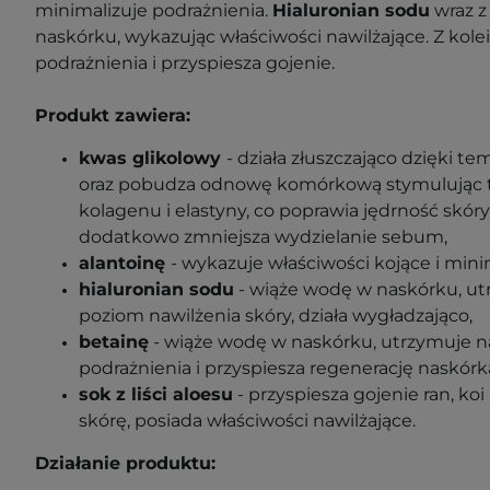
minimalizuje podrażnienia.
Hialuronian sodu
wraz 
naskórku, wykazując właściwości nawilżające. Z kole
podrażnienia i przyspiesza gojenie.
Produkt zawiera:
kwas glikolowy
-
działa złuszczająco dzięki te
oraz pobudza odnowę komórkową stymulując
kolagenu i elastyny, co poprawia jędrność skóry i
dodatkowo zmniejsza wydzielanie sebum,
alantoinę
-
wykazuje właściwości kojące i mini
hialuronian sodu
-
wiąże wodę w naskórku, u
poziom nawilżenia skóry, działa wygładzająco,
betainę
-
wiąże wodę w naskórku, utrzymuje na
podrażnienia i przyspiesza regenerację naskórk
sok z liści aloesu
-
przyspiesza gojenie ran, koi
skórę, posiada właściwości nawilżające.
Działanie produktu: