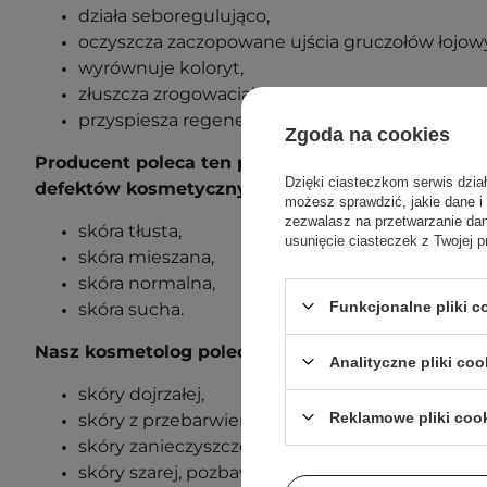
działa seboregulująco,
oczyszcza zaczopowane ujścia gruczołów łojow
wyrównuje koloryt,
złuszcza zrogowaciałą warstwę naskórka,
przyspiesza regenerację komórek.
Zgoda na cookies
Producent poleca ten produkt dla następujących 
Dzięki ciasteczkom serwis dzia
defektów kosmetycznych:
możesz sprawdzić, jakie dane i
zezwalasz na przetwarzanie d
skóra tłusta,
usunięcie ciasteczek z Twojej p
skóra mieszana,
skóra normalna,
Funkcjonalne pliki 
skóra sucha.
Nasz kosmetolog poleca ten produkt również w 
Analityczne pliki coo
skóry dojrzałej,
Reklamowe pliki coo
skóry z przebarwieniami,
skóry zanieczyszczonej z widocznymi zaskórnik
skóry szarej, pozbawionej blasku,