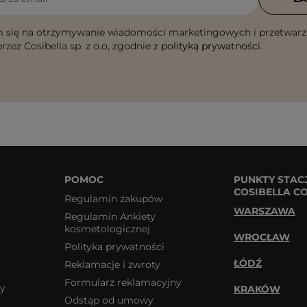
 się na otrzymywanie wiadomości marketingowych i przetwarz
rzez Cosibella sp. z o.o, zgodnie z
polityką prywatności
.
POMOC
PUNKTY STAC
COSIBELLA C
Regulamin zakupów
WARSZAWA
Regulamin Ankiety
kosmetologicznej
WROCŁAW
Polityka prywatności
ŁÓDŹ
Reklamacje i zwroty
Formularz reklamacyjny
wy
KRAKÓW
Odstąp od umowy