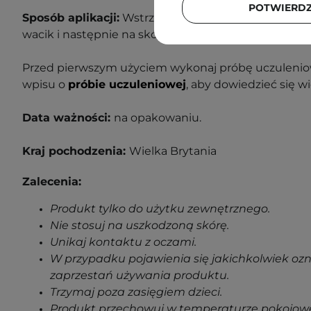
POTWIERD
Sposób aplikacji:
Wstrząśnij przed użyciem. Kilka kr
wacik i następnie na skórę.
Przed pierwszym użyciem wykonaj próbę uczuleniow
wpisu o
próbie uczuleniowej
, aby dowiedzieć się wi
Data ważności:
na opakowaniu.
Kraj pochodzenia:
Wielka Brytania
Zalecenia:
Produkt tylko do użytku zewnętrznego.
Nie stosuj na uszkodzoną skórę.
Unikaj kontaktu z oczami.
W przypadku pojawienia się jakichkolwiek oz
zaprzestań używania produktu.
Trzymaj poza zasięgiem dzieci.
Produkt przechowuj w temperaturze pokojowe