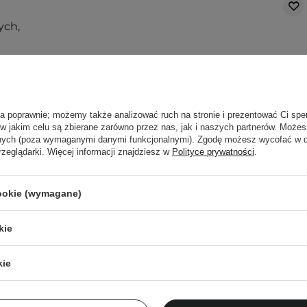
ych,
rodzajów skór i
ła poprawnie; możemy także analizować ruch na stronie i prezentować Ci spe
 w jakim celu są zbierane zarówno przez nas, jak i naszych partnerów. Może
anych (poza wymaganymi danymi funkcjonalnymi). Zgodę możesz wycofać w
rzeglądarki. Więcej informacji znajdziesz w
Polityce prywatności
.
cookie (wymagane)
WYBÓR KOSMETOLOGA
przypadku:
The Ordinary - Lactic
kie
Acid 10% + HA -
Peeling z Kwasem
kie
Mlekowym i Kwasem
ami,
Hialuronowym - 30ml