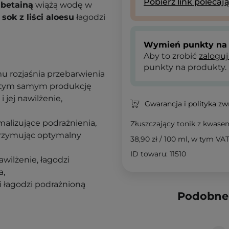
Pobierz link polecaj
z
betainą
wiążą wodę w
i
sok z liści aloesu
łagodzi
Wymień punkty na 
Aby to zrobić
zaloguj
punkty na produkty.
mu rozjaśnia przebarwienia
 tym samym produkcję
 jej nawilżenie,
Gwarancja i polityka z
malizujące podrażnienia,
Złuszczający tonik z kwas
trzymując optymalny
38,90 zł
/
100 ml
, w tym VA
ID towaru: 11510
wilżenie, łagodzi
a,
 i łagodzi podrażnioną
Podobne 